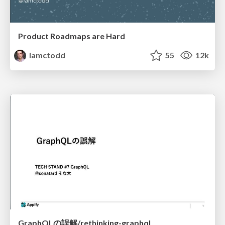
Product Roadmaps are Hard
iamctodd
55
12k
GraphQLの誤解/rethinking-graphql