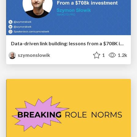
Data-driven link building: lessons from a $708K investment (BrightonSEO talk)
szymonslowik
1
1.2k