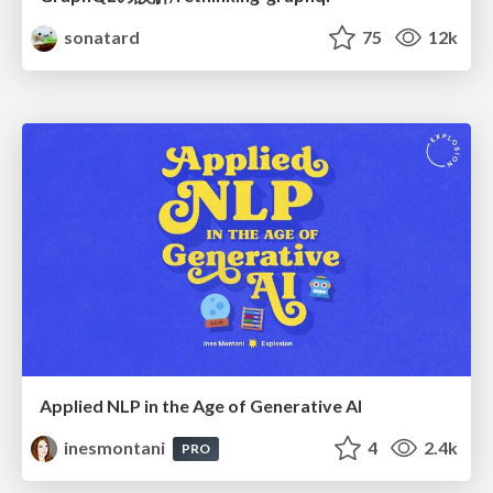
sonatard
75
12k
Applied NLP in the Age of Generative AI
inesmontani
4
2.4k
PRO