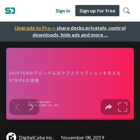
Sign in
Sign up for free
Upgrade to Pro
— share decks privately, control
downloads, hide ads and more …
DigitalCube Inc.
November 08, 2019