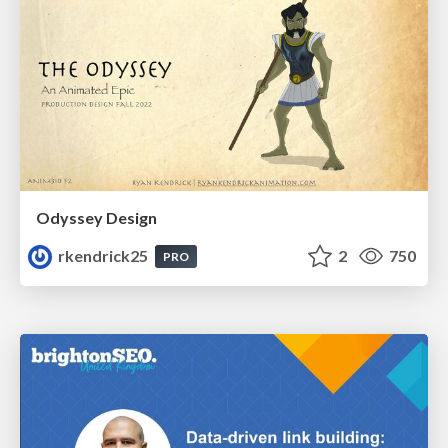
Odyssey Design
rkendrick25
2
750
PRO