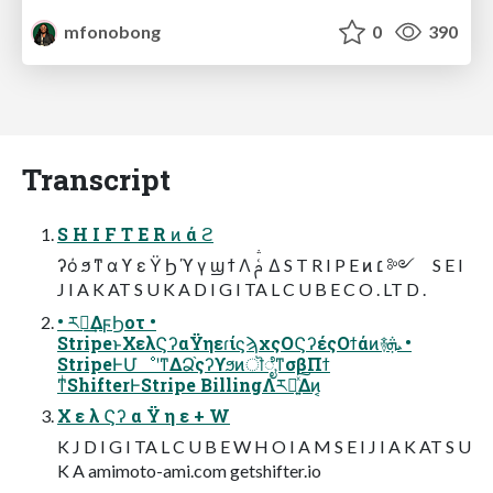
mfonobong
0
390
Transcript
S H I F T E R ͷ ά ϩ
ʔό ϧ ͳ α ϒ ε Ϋ Ϧ ϓ γ ϣ ϯ Λ ࢧ ͑Δ S T R I P E ͷ ׆ ༻ S E I
J I A K AT S U K A D I G I TA L C U B E C O . LT D .
• ར༻͢ΔϝϦοτ •
StripeͱΧελϚʔαΫηεɾίϛϡχςΟϚʔέςΟϯάͷ࿈ܞ •
StripeͰՄೳʹͳΔՁ֨ςʔϒϧͷॊೈͳσβΠϯ
ͳͥShifterͰStripe BillingΛར༻͍ͯ͠Δͷ͔
Χ ε λ Ϛʔ α Ϋ η ε + W
K J D I G I TA L C U B E W H O I A M S E I J I A K AT S U
K A amimoto-ami.com getshifter.io