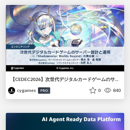
【CEDEC2026】次世代デジタルカードゲームのサーバー設計と運用 〜『Shadowverse: Worlds Beyond』の舞台裏～
cygames
0
840
PRO