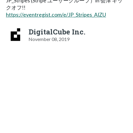
JP_Stripes (Stripe ユーザーグループ）in 会津 キッ
クオフ!!
https://eventregist.com/e/JP_Stripes_AIZU
DigitalCube Inc.
November 08, 2019