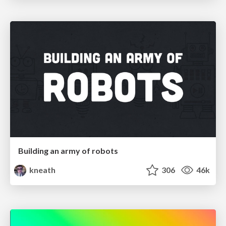
Building an army of robots
kneath
306
46k