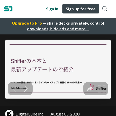
Sign in
Sign up for free
Upgrade to Pro
— share decks privately, control
downloads, hide ads and more …
DigitalCube Inc.
August 05, 2020