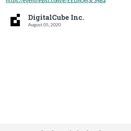
https://eventregist.com/e/EELmUej3c34Ba
DigitalCube Inc.
August 05, 2020