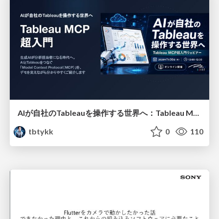
AIが自社のTableauを操作する世界へ：Tableau MCP超入門
tbtykk
0
110