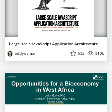
Large-scale JavaScript Application Architecture
addyosmani
515
110k