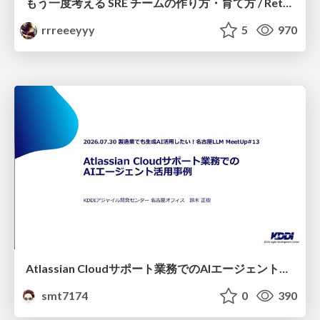
もう一度考える SRE チームの作り方・育て方 / Rethinking SRE #1: Building and Growing SRE Teams
rrreeeyyy
5
970
Atlassian Cloudサポート業務でのAIエージェント活用事例
smt7174
0
390