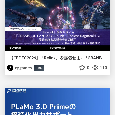
【CEDEC2026】『Relink』を拡張せよ - 『GRANBLUE FANTASY: Relink - Endless Ragnarok』の開発速度と品質を守るCI運用
cygames
0
110
PRO