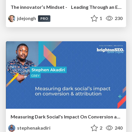
The innovator’s Mindset - Leading Through an Era of Exponential Change - McGill University 2025
jdejongh
1
230
PRO
Measuring Dark Social's Impact On Conversion and Attribution
stephenakadiri
2
240