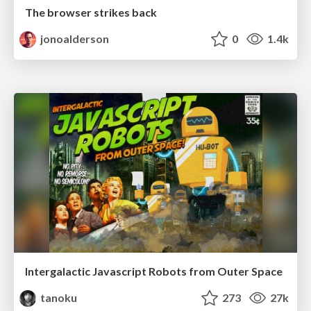
The browser strikes back
jonoalderson
0
1.4k
Intergalactic Javascript Robots from Outer Space
tanoku
273
27k