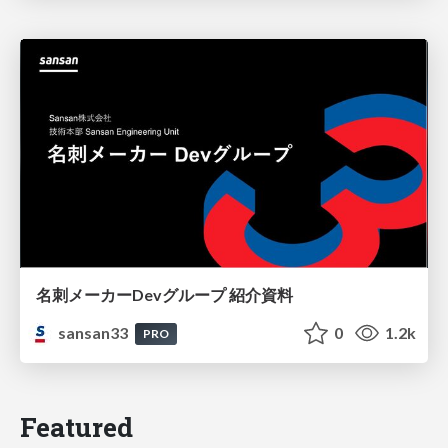
名刺メーカーDevグループ 紹介資料
sansan33
0
1.2k
PRO
Featured