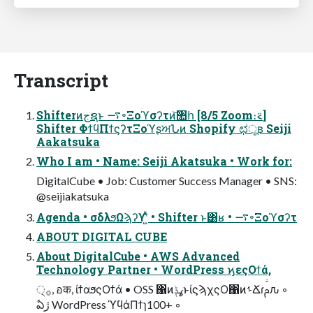
Transcript
Shifterͷجຊͱ ࠷৽Ξοϓσʔτͷ͝঺հ [8/5 Zoom։࠵]
Shifter ΦϯϥΠϯϛʔτΞοϓʂਅՆͷ Shopify ಛूʙ Seiji
Aakatsuka
Who I am • Name: Seiji Akatsuka • Work for:
DigitalCube • Job: Customer Success Manager • SNS:
@seijiakatsuka
Agenda • σδλϧΩϡʔϒʹ͍ͭͯ • Shifter ͱ͸ʁ • ࠷৽Ξοϓσʔτ
ABOUT DIGITAL CUBE
About DigitalCube • AWS Advanced
Technology Partner • WordPress ϗεςΟϯά,
੍࡞, อक, ίϯαϧςΟϯά • OSS ΁ͷߩݙͱίϛϡχςΟ΁ͷࢀՃɾࢧԉ ◦
ఏڙ WordPress ϓϥάΠϯɿ100+ ◦