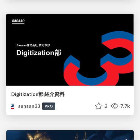
Digitization部 紹介資料
sansan33
2
7.7k
PRO