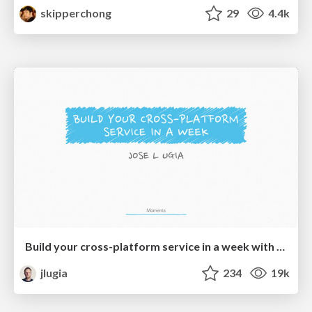
skipperchong
29
4.4k
Build your cross-platform service in a week with App Engine
jlugia
234
19k