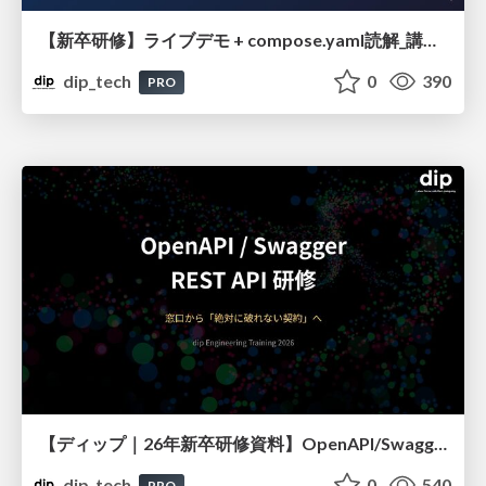
【新卒研修】ライブデモ + compose.yaml読解_講義資料
dip_tech
0
390
PRO
【ディップ｜26年新卒研修資料】OpenAPI/Swagger REST API研修
dip_tech
0
540
PRO