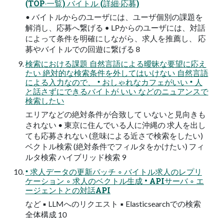
(TOP‧⼀覧) バイトル (詳細‧応募)
• バイトルからのユーザには、ユーザ個別の課題を
解消し、応募へ繋げる • LPからのユーザには、対話
によって条件を明確にしながら、求⼈を推薦し、 応
募やバイトルでの回遊に繋げる 8
検索における課題 ⾃然⾔語による曖昧な要望に応え
たい 絶対的な検索条件を外してはいけない ⾃然⾔語
による⼊⼒なので、 • おしゃれなカフェがいい • ⼈
と話さずにできるバイトが いい などのニュアンスで
検索したい
エリアなどの絶対条件が合致して いないと⾒向きも
されない • 東京に住んでいる⼈に沖縄の 求⼈を出し
ても応募されない (意味による近さで検索をしたい)
ベクトル検索 (絶対条件でフィルタをかけたい) フィ
ルタ検索 ハイブリッド検索 9
• 求⼈データの更新バッチ ◦ バイトル求⼈のレプリ
ケーション ◦ 求⼈のベクトル⽣成 • APIサーバ ◦ エ
ージェントとの対話API
など ▪ LLMへのリクエスト ▪ Elasticsearchでの検索
全体構成 10