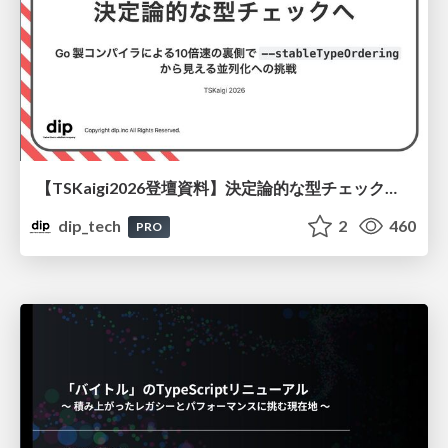
【TSKaigi2026登壇資料】決定論的な型チェックへ Go 製コンパイラによる10倍速の裏側で stableTypeOrdering から見える並列化への挑戦
dip_tech
2
460
PRO