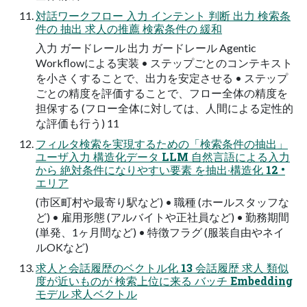
対話ワークフロー ⼊⼒ インテント 判断 出⼒ 検索条
件の 抽出 求⼈の推薦 検索条件の 緩和
⼊⼒ ガードレール 出⼒ ガードレール Agentic
Workﬂowによる実装 • ステップごとのコンテキスト
を⼩さくすることで、出⼒を安定させる • ステップ
ごとの精度を評価することで、フロー全体の精度を
担保する (フロー全体に対しては、⼈間による定性的
な評価も⾏う) 11
フィルタ検索を実現するための「検索条件の抽出」
ユーザ入力 構造化データ LLM ⾃然⾔語による⼊⼒
から 絶対条件になりやすい要素 を抽出‧構造化 12 •
エリア
(市区町村や最寄り駅など) • 職種 (ホールスタッフな
ど) • 雇⽤形態 (アルバイトや正社員など) • 勤務期間
(単発、1ヶ⽉間など) • 特徴フラグ (服装⾃由やネイ
ルOKなど)
求⼈と会話履歴のベクトル化 13 会話履歴 求⼈ 類似
度が近いものが 検索上位に来る バッチ Embedding
モデル 求⼈ベクトル