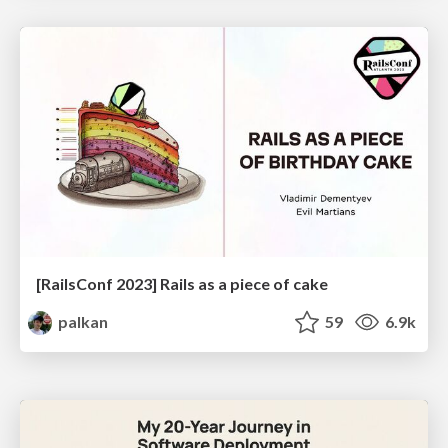
[RailsConf 2023] Rails as a piece of cake
palkan
59
6.9k