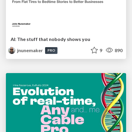
AI: The stuff that nobody shows you
jnunemaker
9
890
PRO