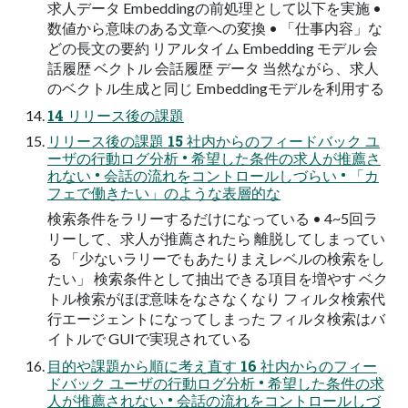
求⼈データ Embeddingの前処理として以下を実施 •
数値から意味のある⽂章への変換 • 「仕事内容」な
どの⻑⽂の要約 リアルタイム Embedding モデル 会
話履歴 ベクトル 会話履歴 データ 当然ながら、求⼈
のベクトル⽣成と同じ Embeddingモデルを利⽤する
14 リリース後の課題
リリース後の課題 15 社内からのフィードバック ユ
ーザの⾏動ログ分析 • 希望した条件の求⼈が推薦さ
れない • 会話の流れをコントロールしづらい • 「カ
フェで働きたい」のような表層的な
検索条件をラリーするだけになっている • 4~5回ラ
リーして、求⼈が推薦されたら 離脱してしまってい
る 「少ないラリーでもあたりまえレベルの検索をし
たい」 検索条件として抽出できる項⽬を増やす ベク
トル検索がほぼ意味をなさなくなり フィルタ検索代
⾏エージェントになってしまった フィルタ検索はバ
イトルで GUIで実現されている
⽬的や課題から順に考え直す 16 社内からのフィー
ドバック ユーザの⾏動ログ分析 • 希望した条件の求
⼈が推薦されない • 会話の流れをコントロールしづ