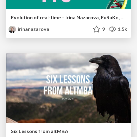
Evolution of real-time – Irina Nazarova, EuRuKo, 2024
irinanazarova
9
1.5k
Six Lessons from altMBA