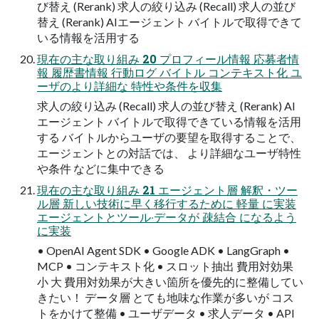
び替え (Rerank) 求⼈の絞り込み (Recall) 求⼈の並び
替え (Rerank) AIエージェント バイトルで取得できて
いる情報を活⽤する
現在の主な取り組み 20 プロフィール情報 応募者情
報 履歴書情報 ⾏動ログ バイトル コンテキスト化 ユ
ーザのより詳細な 特性や条件を収集
求⼈の絞り込み (Recall) 求⼈の並び替え (Rerank) AI
エージェント バイトルで取得できている情報を活⽤
する バイトルからユーザの要望を取得することで、
エージェントとの対話では、 より詳細なユーザ特性
や条件 などに集中できる
現在の主な取り組み 21 エージェント層 解釈・ツー
ル層 新しい技術に早く移⾏するために 軽量 に実装
エージェントとツール‧データが 疎結合 になるよう
に実装
• OpenAI Agent SDK • Google ADK • LangGraph •
MCP • コンテキスト化 • スロット抽出 費⽤対効果
⼩ ⼤ 費⽤対効果が⼤きい箇所を優先的に整備してい
きたい！ データ層 とても地味な作業が多いが コス
トをかけて整備 • ユーザデータ • 求⼈データ • API