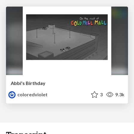
Abbi's Birthday
coloredviolet
3
9.3k