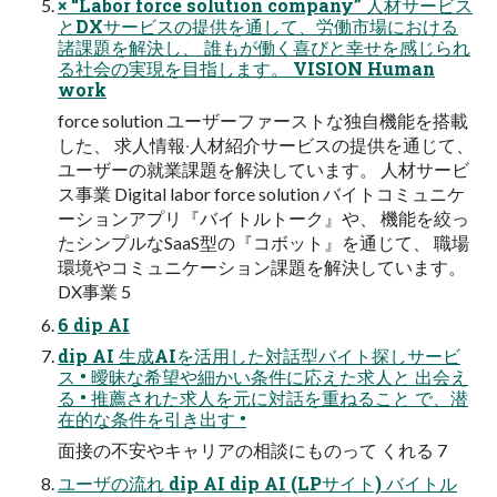
× “Labor force solution company” ⼈材サービス
とDXサービスの提供を通して、労働市場における
諸課題を解決し、 誰もが働く喜びと幸せを感じられ
る社会の実現を⽬指します。 VISION Human
work
force solution ユーザーファーストな独⾃機能を搭載
した、 求⼈情報‧⼈材紹介サービスの提供を通じて、
ユーザーの就業課題を解決しています。 ⼈材サービ
ス事業 Digital labor force solution バイトコミュニケ
ーションアプリ『バイトルトーク』や、 機能を絞っ
たシンプルなSaaS型の『コボット』を通じて、 職場
環境やコミュニケーション課題を解決しています。
DX事業 5
6 dip AI
dip AI ⽣成AIを活⽤した対話型バイト探しサービ
ス • 曖昧な希望や細かい条件に応えた求⼈と 出会え
る • 推薦された求⼈を元に対話を重ねること で、潜
在的な条件を引き出す •
⾯接の不安やキャリアの相談にものって くれる 7
ユーザの流れ dip AI dip AI (LPサイト) バイトル