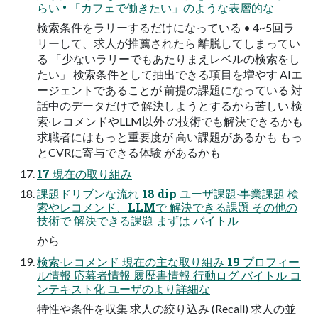
らい • 「カフェで働きたい」のような表層的な
検索条件をラリーするだけになっている • 4~5回ラ
リーして、求⼈が推薦されたら 離脱してしまってい
る 「少ないラリーでもあたりまえレベルの検索をし
たい」 検索条件として抽出できる項⽬を増やす AIエ
ージェントであることが 前提の課題になっている 対
話中のデータだけで 解決しようとするから苦しい 検
索‧レコメンドやLLM以外 の技術でも解決できるかも
求職者にはもっと重要度が ⾼い課題があるかも もっ
とCVRに寄与できる体験 があるかも
17 現在の取り組み
課題ドリブンな流れ 18 dip ユーザ課題‧事業課題 検
索やレコメンド、LLMで 解決できる課題 その他の
技術で 解決できる課題 まずは バイトル
から
検索‧レコメンド 現在の主な取り組み 19 プロフィー
ル情報 応募者情報 履歴書情報 ⾏動ログ バイトル コ
ンテキスト化 ユーザのより詳細な
特性や条件を収集 求⼈の絞り込み (Recall) 求⼈の並