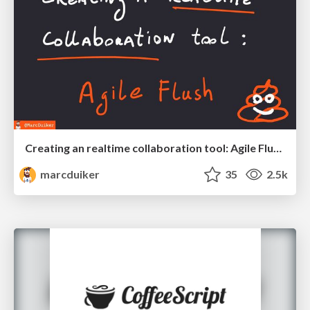
Creating an realtime collaboration tool: Agile Flush - .NET Oxford
marcduiker
35
2.5k