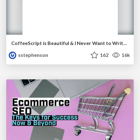
CoffeeScript is Beautiful & I Never Want to Write Plain JavaScript Again
sstephenson
162
16k