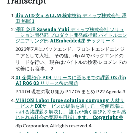
Transcript
dip AIを⽀えるLLM‧検索技術 ディップ株式会社 澤
⽥ 悠暉 1
澤⽥ 悠暉 Sawada Yuki ディップ株式会社 ソリュ
ーション開発部 プロダクト開発統括部 バイトルエン
ジニアリング部 AIEmbedded課 テックリード
2023年7⽉にバックエンド、フロントエンドエン ジ
ニアとして⼊社。 その後、dip AIでバックエンドの
リードを⾏い、 現在はバイトルの検索‧レコメンドの
改善にも 従事。 2
01 企業紹介 P.04 リリースに⾄るまでの課題 02 dip
AI P.06 03 リリース後の課題
P.14 04 現在の取り組み P.17 05 まとめ P.22 Agenda 3
VISION Labor force solution company ⼈材サ
ービスとDXサービスの提供を通して、 労働市場に
おける諸課題を解決し、 誰もが働く喜びと幸せを感
じられる社会の実現を⽬指します。 Copyright ©
dip Corporation, All rights reserved. 4