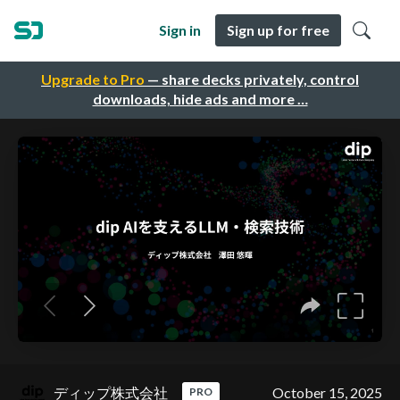
Sign in
Sign up for free
Upgrade to Pro
— share decks privately, control
downloads, hide ads and more …
ディップ株式会社
October 15, 2025
PRO