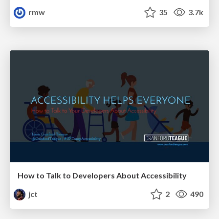
rmw
35
3.7k
How to Talk to Developers About Accessibility
jct
2
490