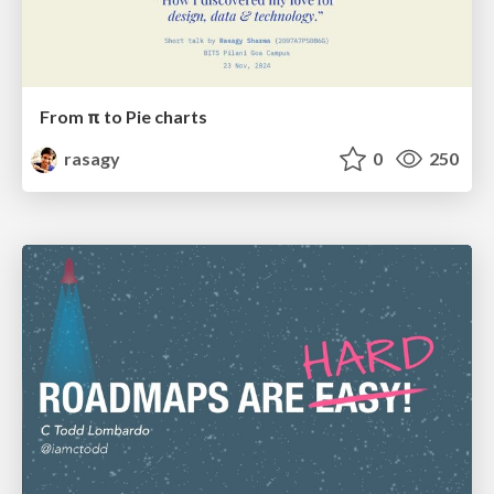
From π to Pie charts
rasagy
0
250