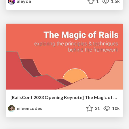
aleyda
1
1.5k
[RailsConf 2023 Opening Keynote] The Magic of Rails
eileencodes
31
10k