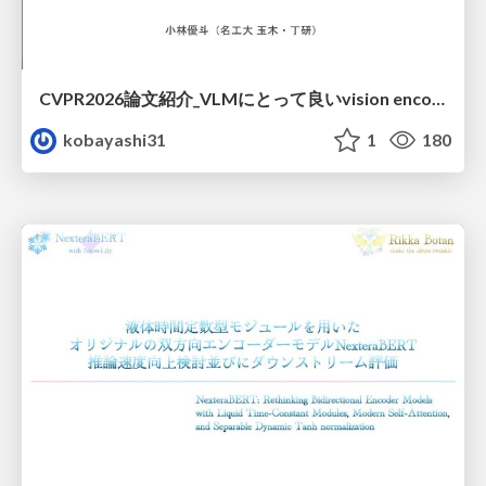
CVPR2026論文紹介_VLMにとって​良いvision encoderとは何か？​Rethinking Model Selection in VLM Through the Lens of Gromov-Wasserstein Distance​
kobayashi31
1
180