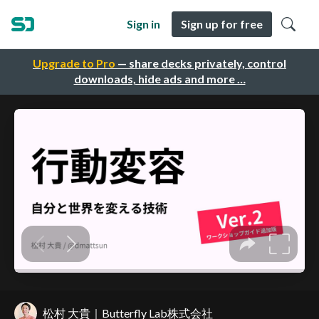
Sign in
Sign up for free
Upgrade to Pro
— share decks privately, control
downloads, hide ads and more …
松村 大貴｜Butterfly Lab株式会社