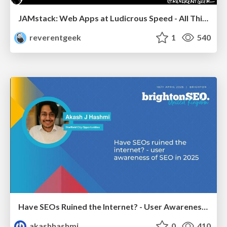
JAMstack: Web Apps at Ludicrous Speed - All Things Open 2022
reverentgeek
1
540
Have SEOs Ruined the Internet? - User Awareness of SEO in 2025
akashhashmi
0
410