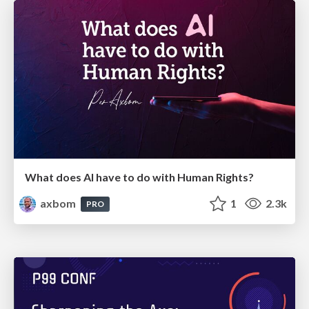
What does AI have to do with Human Rights?
axbom
1
2.3k
PRO