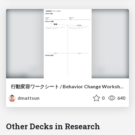
行動変容ワークシート / Behavior Change Worksheet
dmattsun
0
640
Other Decks in Research