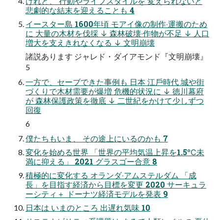
けれど、 ⾏動やライフスタイルを 変えられないと
悲劇的な結末を迎えることも 4
イースター島 1600年頃 モアイ像の制作‧運搬のため
に ⼤量の⽊材を伐採 ↓ 森林破壊‧作物が不⾜ ↓ ⼈⼝
増⼤を⽀えきれなくなる ↓ ⽂明崩壊
諸説あります ジャレド・ダイアモンド『⽂明崩壊』
5
⼀⽅で、セーブできた事例も ⽇本 江⼾時代 城や街
づくりで⽊材需要が爆増 危機的状況に ↓ 徳川幕府
が 森林保護政策を徹底 ↓ ⼆世紀をかけて少しずつ
回復
6
僕たちもいま、 その途上にいるのかも 7
変化を始める世界 「世界の平均気温上昇を1.5℃未
満に抑える」 2021 グラスゴー合意 8
積極的に変化する オランダ‧アムステルダム 「成
⻑」を⽬指す経済から⽬標を変更 2020 サーキュラ
ーシティ＋ ドーナツ経済モデルを発表 9
⽇本は いまのところ 出遅れ気味 10