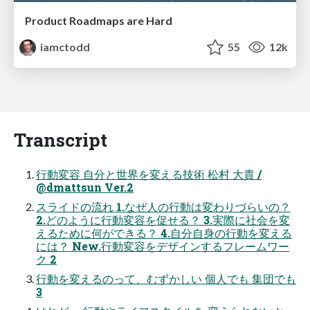
Product Roadmaps are Hard
iamctodd
55
12k
Transcript
⾏動変容 ⾃分と世界を変える技術 松村 ⼤貴 /
@dmattsun Ver.2
スライドの流れ 1.なぜ⼈の⾏動は変わりづらいの？
2.どのように⾏動変容を促せる？ 3.実際に社会を変
えるために何ができる？ 4.⾃分⾃⾝の⾏動を変える
には？ New.⾏動変容をデザインするフレームワー
ク 2
⾏動を変えるのって、むずかしい 個⼈でも 集団でも
3