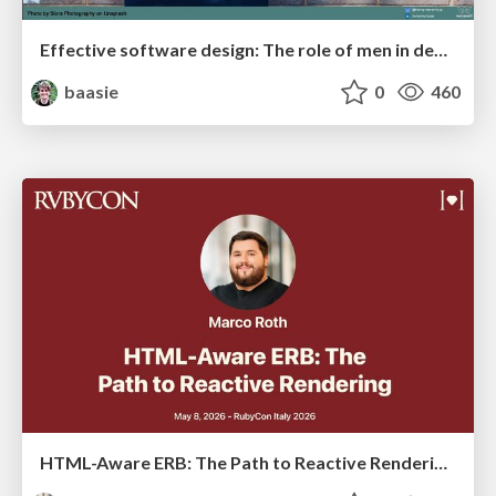
Effective software design: The role of men in debugging patriarchy in IT @ Voxxed Days AMS
baasie
0
460
HTML-Aware ERB: The Path to Reactive Rendering @ RubyCon 2026, Rimini, Italy