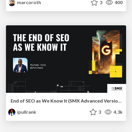
marcoroth
3
400
End of SEO as We Know It (SMX Advanced Version)
ipullrank
3
4.3k