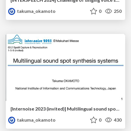
takuma_okamoto
0
250
[Internoise 2023 (invited)] Multilingual sound spot synthesis systems
takuma_okamoto
0
430