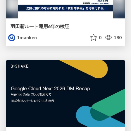
羽田新ルート運用6年の検証
1manken
0
180