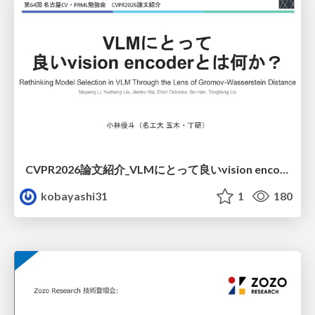
CVPR2026論文紹介_VLMにとって​良いvision encoderとは何か？​Rethinking Model Selection in VLM Through the Lens of Gromov-Wasserstein Distance​
kobayashi31
1
180