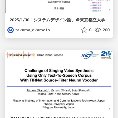
2025/1/30「システムデザイン論」＠東京都立大学日野キャンパス
takuma_okamoto
0
200
[INTERSPEECH 2024] Challenge of singing voice synthesis using only text-to-speech corpus with FIRNet source-filter neural vocoder