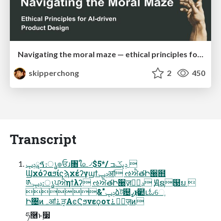
Navigating the moral maze — ethical principles for Al-driven product design
skipperchong
2
450
Transcript
ࠃཱݚڀ։ൃ๏ਓɹ৘ใ௨৴ݚڀػߏ /*$5 
Ϣχόʔαϧίϛϡχέʔγϣϯݚڀॴ ઌਐతԻ੠຋
༁ݚڀ։ൃਪਐηϯλʔ ઌਐతԻ੠ٕज़ݚڀࣨ Ԭຊ୓ຏ 
&"ݚڀձট଴ߨԋˏ๺ւಓେֶ
Ի৔ͷہॴ࠶ੜ͓ΑͼϚϧνεϙοτ࠶ੜٕज़ͷ
ཧ࿦ͱ࣮૷