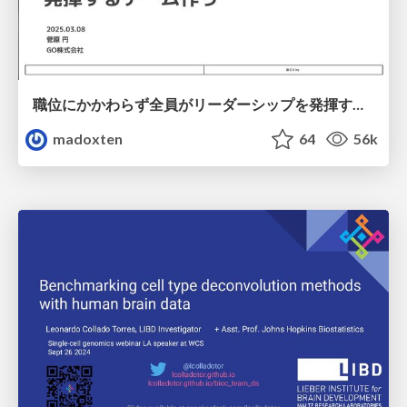
職位にかかわらず全員がリーダーシップを発揮するチーム作り / Building a team where everyone can demonstrate leadership regardless of position
madoxten
64
56k