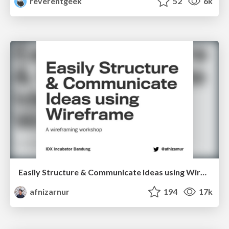
reverentgeek
52
6k
Easily Structure & Communicate Ideas using Wireframe
afnizarnur
194
17k