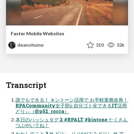
Faster Mobile Websites
deanohume
310
32k
Transcript
誰でもできる！ キントーン活⽤で お⼿軽業務改善！
RPACommunity女子部ὑ 自分ゴト化できるIT活用
どりぃ（@p52_rocca）
本⽇のハッシュタグ 2 #RPALT #kintone たくさん
つぶやいてね！
わたしのこと 3 ◍ どりぃ（いけがみみどり） ◍ ア