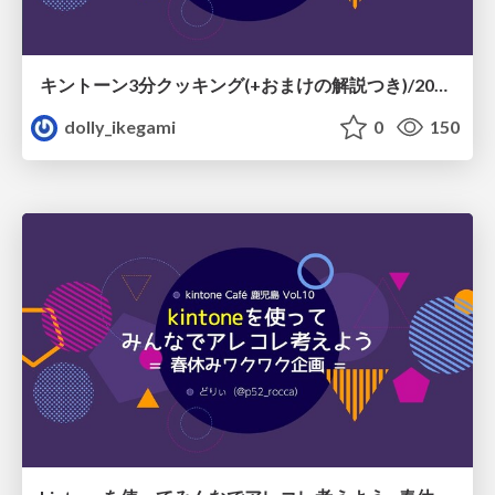
キントーン3分クッキング(+おまけの解説つき)/20200317_geekhub-lt
dolly_ikegami
0
150