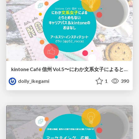
kintone Café 信州 Vol.5〜にわか文系女子によるとりとめもないキャリアパス＆kintoneのおはなし/20190413_kintonecafe-shinshu-vol5
dolly_ikegami
1
390