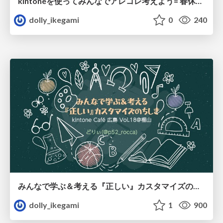
kintoneを使ってみんなでアレコレ考えよう= 春休みワクワク企画=/20200228_kintonecafe-kagoshima-vol10
dolly_ikegami
0
240
みんなで学ぶ＆考える『正しい』カスタマイズのちしき/20200221_kintonecafehirofuku-vol18
dolly_ikegami
1
900