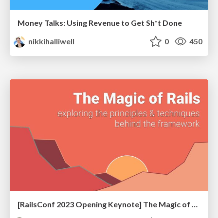
Money Talks: Using Revenue to Get Sh*t Done
nikkihalliwell
0
450
[RailsConf 2023 Opening Keynote] The Magic of Rails