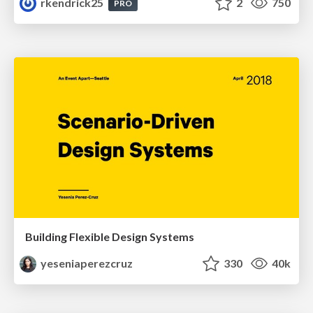
rkendrick25
2
750
PRO
Building Flexible Design Systems
yeseniaperezcruz
330
40k