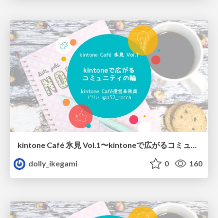
kintone Café 氷見 Vol.1〜kintoneで広がるコミュニティの輪/20191210_kintonecafe-himi-vol1
dolly_ikegami
0
160