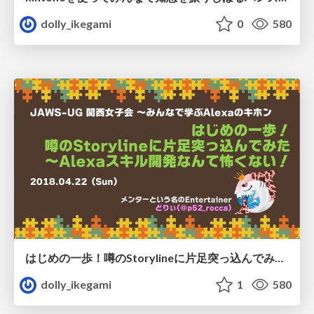
dolly_ikegami
0
580
はじめの一歩！噂のStorylineに片足突っ込んでみた 〜Alexaスキル開発なんて怖くない！/jawsugkgirls-alexa-storylinehandson
dolly_ikegami
1
580