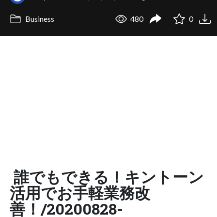
Business
480
0
誰でもできる！キントーン
活⽤でお⼿軽業務改
善！/20200828-