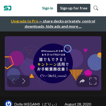
Sign in
Sign up for free
Upgrade to Pro
— share decks privately, control
downloads, hide ads and more …
Dolly IKEGAMI（どりぃ）
August 28, 2020