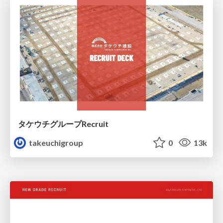
タケウチグループRecruit
takeuchigroup
0
13k