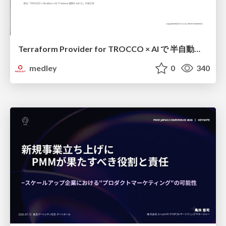
Terraform Provider for TROCCO × AI で 半自動化する複数プロダクトの連携運用 / Semi-Automating Multi-Product Data Integration Ops with the Terraform Provider for TROCCO × AI
medley
0
340