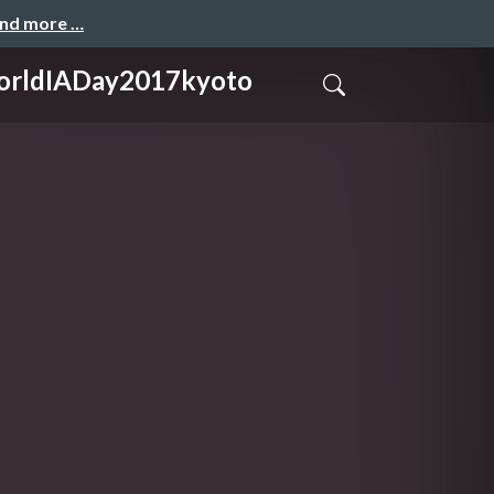
and more …
ADay2017kyoto