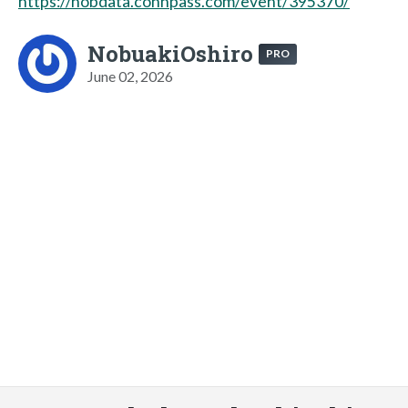
https://nobdata.connpass.com/event/395370/
NobuakiOshiro
PRO
June 02, 2026