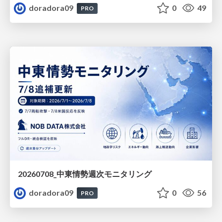
doradora09
0
49
PRO
20260708_中東情勢週次モニタリング
doradora09
0
56
PRO