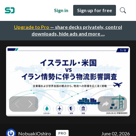
Sign in
Sign up for free
Upgrade to Pro
— share decks privately, control
downloads, hide ads and more …
NobuakiOshiro
June 02, 2026
PRO