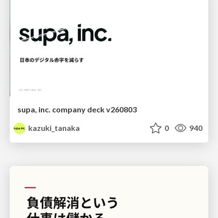
supa, inc. company deck v260803
kazuki_tanaka
0
940