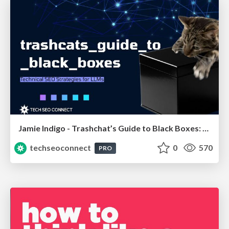
Jamie Indigo - Trashchat’s Guide to Black Boxes: Technical SEO Tactics for LLMs
techseoconnect
0
570
PRO