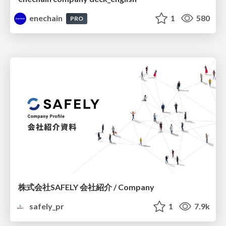
enechain
1
580
PRO
株式会社SAFELY 会社紹介 / Company
safely_pr
1
7.9k