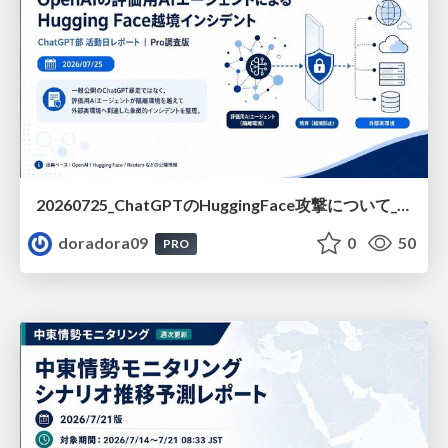
20260725_ChatGPTのHuggingFace攻撃について_compressed
doradora09
0
50
PRO