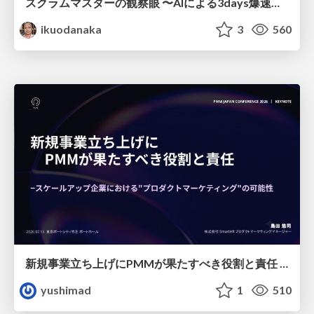
スクラムマスターの観察眼 〜AIによる3days爆速キャッチアップと次の一手〜/The Scrum Master's Insight: Lightning-Fast 3-Day Catch-Up with AI and the Next Move
ikuodanaka
3
560
新規事業立ち上げにPMMが果たすべき役割と責任 −スケールアップ企業における"プロダクトマーケティング"の可能性
yushimad
1
510