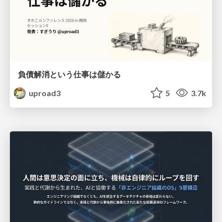
負債解消という仕事は儲かる
uproad3
5
3.7k