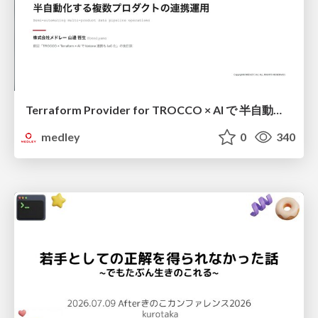
Terraform Provider for TROCCO × AI で 半自動化する複数プロダクトの連携運用 / Semi-Automating Multi-Product Data Integration Ops with the Terraform Provider for TROCCO × AI
medley
0
340