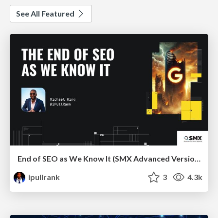
See All Featured
End of SEO as We Know It (SMX Advanced Version)
ipullrank
3
4.3k