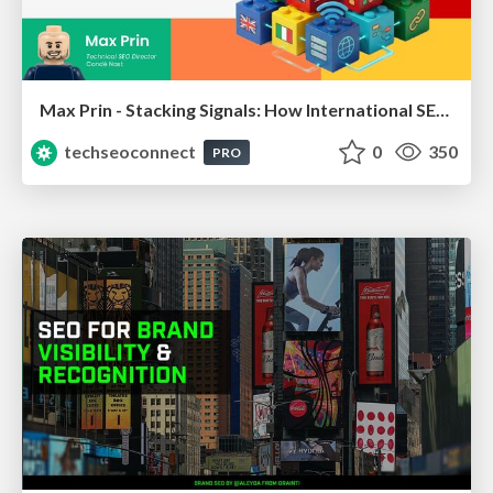
Max Prin - Stacking Signals: How International SEO Comes Together (And Falls Apart)
techseoconnect
0
350
PRO