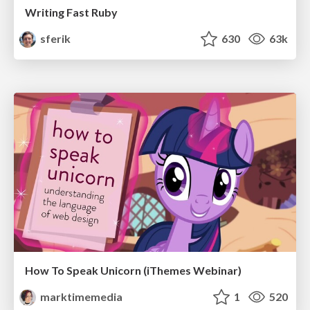
Writing Fast Ruby
sferik
630
63k
How To Speak Unicorn (iThemes Webinar)
marktimemedia
1
520