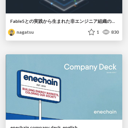
Fable5との実践から生まれた非エンジニア組織のループエンジニアリング
nagatsu
1
830
enechain company deck_english