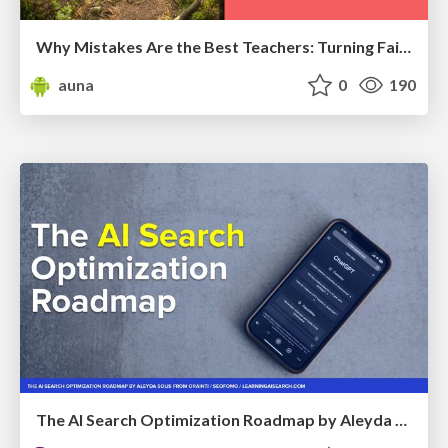
Why Mistakes Are the Best Teachers: Turning Failure into a Pathway for Growth
auna
0
190
The AI Search Optimization Roadmap by Aleyda Solis