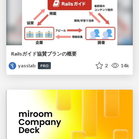
Railsガイド協賛プランの概要
yasslab
2
14k
PRO