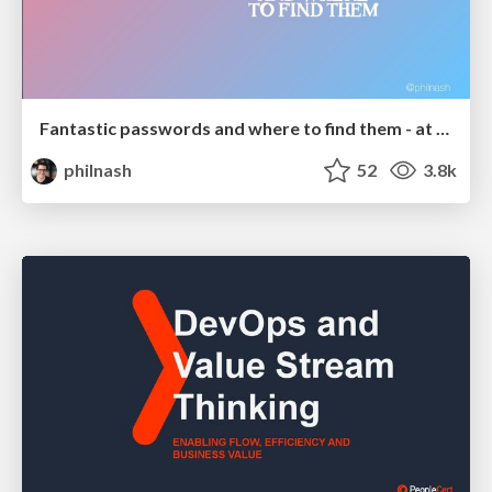
Fantastic passwords and where to find them - at NoRuKo
philnash
52
3.8k