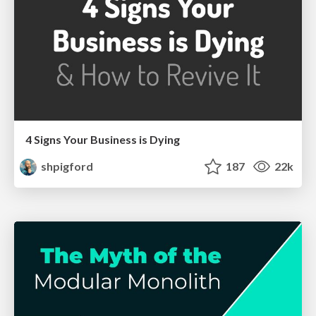
4 Signs Your Business is Dying
shpigford
187
22k