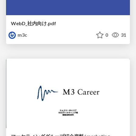
WebD_社内向け.pdf
m3c
0
31