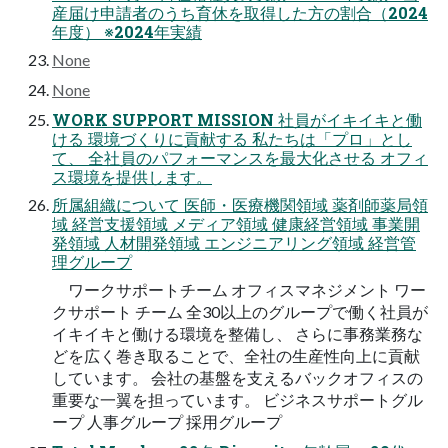
産届け申請者のうち育休を取得した方の割合（2024
年度） ※2024年実績
None
None
WORK SUPPORT MISSION 社員がイキイキと働
ける 環境づくりに貢献する 私たちは「プロ」とし
て、 全社員のパフォーマンスを最大化させる オフィ
ス環境を提供します。
所属組織について 医師・医療機関領域 薬剤師薬局領
域 経営支援領域 メディア領域 健康経営領域 事業開
発領域 人材開発領域 エンジニアリング領域 経営管
理グループ
ワークサポートチーム オフィスマネジメント ワー
クサポート チーム 全30以上のグループで働く社員が
イキイキと働ける環境を整備し、 さらに事務業務な
どを広く巻き取ることで、全社の生産性向上に貢献
しています。 会社の基盤を支えるバックオフィスの
重要な一翼を担っています。 ビジネスサポートグル
ープ 人事グループ 採用グループ