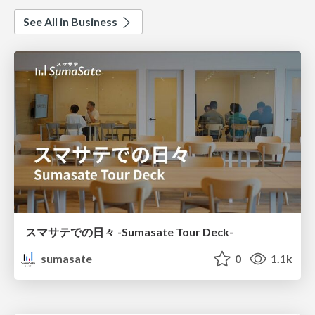
See All in Business
スマサテでの日々 -Sumasate Tour Deck-
sumasate
0
1.1k