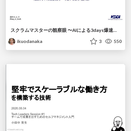
スクラムマスターの観察眼 〜AIによる3days爆速キャッチアップと次の一手〜/The Scrum Master's Insight: Lightning-Fast 3-Day Catch-Up with AI and the Next Move
ikuodanaka
3
550