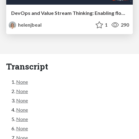
DevOps and Value Stream Thinking: Enabling flow, efficiency and business value
helenjbeal
1
290
Transcript
None
None
None
None
None
None
None