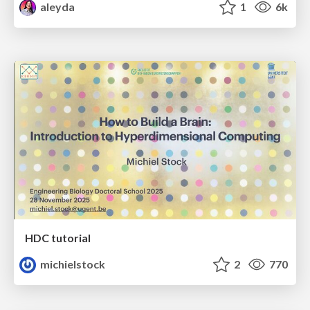
aleyda
1
6k
HDC tutorial
michielstock
2
770