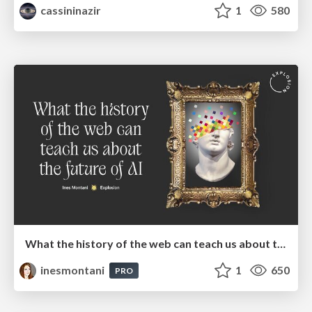
cassininazir
1
580
What the history of the web can teach us about the future of AI
inesmontani
1
650
PRO