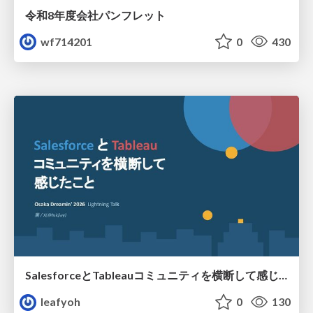
令和8年度会社パンフレット
wf714201
0
430
SalesforceとTableauコミュニティを横断して感じたこと（Osaka Dreamin）
leafyoh
0
130