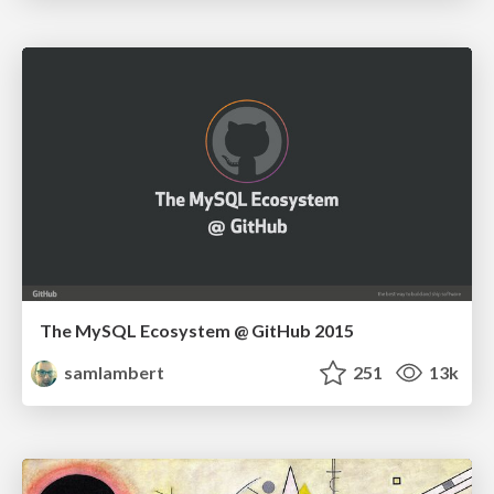
The MySQL Ecosystem @ GitHub 2015
samlambert
251
13k