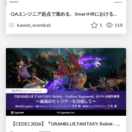
QAエンジニア起点で進める、SmartHRにおける信頼性向上について
kaomi_wombat
1
110
【CEDEC2026】『GRANBLUE FANTASY: Relink - Endless Ragnarok』のバトル制作事例 ～最高のキャラゲーを目指して～