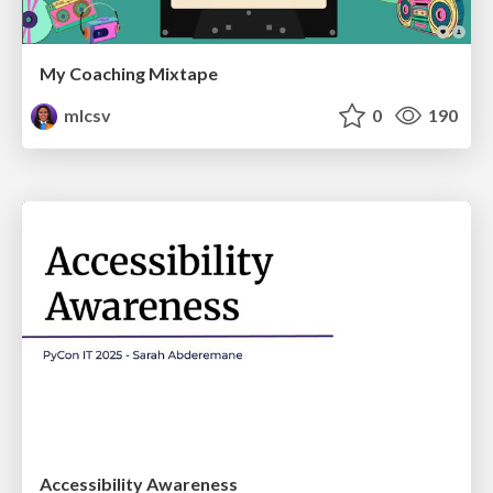
My Coaching Mixtape
mlcsv
0
190
Accessibility Awareness