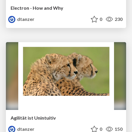
Electron - How and Why
dtanzer
0
230
Agilität ist Unintuitiv
dtanzer
0
150