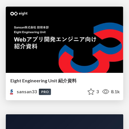
Eight Engineering Unit 紹介資料
sansan33
3
8.1k
PRO