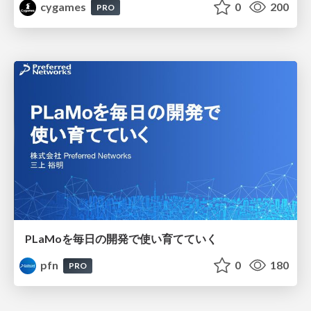
cygames
0
200
PRO
PLaMoを毎日の開発で使い育てていく
pfn
0
180
PRO