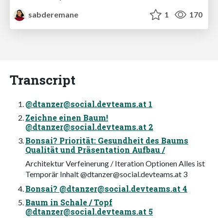
sabderemane
1
170
Transcript
@
dtanzer@social.devteams.at
1
Zeichne einen Baum!
@
dtanzer@social.devteams.at
2
Bonsai? Priorität: Gesundheit des Baums
Qualität und Präsentation Aufbau /
Architektur Verfeinerung / Iteration Optionen Alles ist
Temporär Inhalt @
dtanzer@social.devteams.at
3
Bonsai? @
dtanzer@social.devteams.at
4
Baum in Schale / Topf
@
dtanzer@social.devteams.at
5