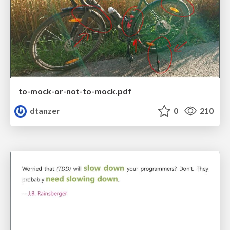
to-mock-or-not-to-mock.pdf
dtanzer
0
210