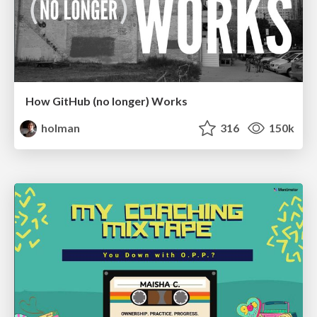
How GitHub (no longer) Works
holman
316
150k