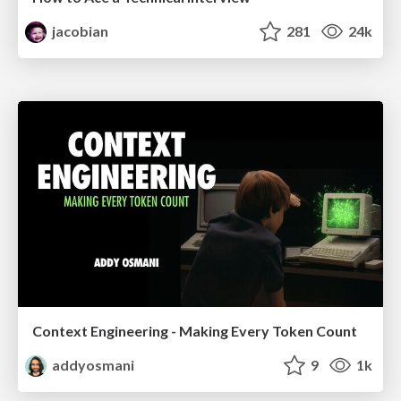
jacobian
281
24k
Context Engineering - Making Every Token Count
addyosmani
9
1k