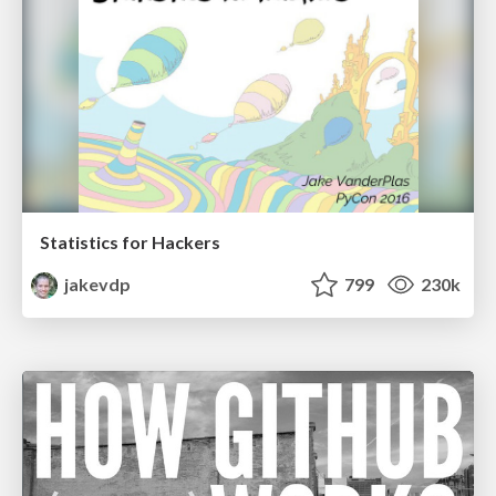
Statistics for Hackers
jakevdp
799
230k