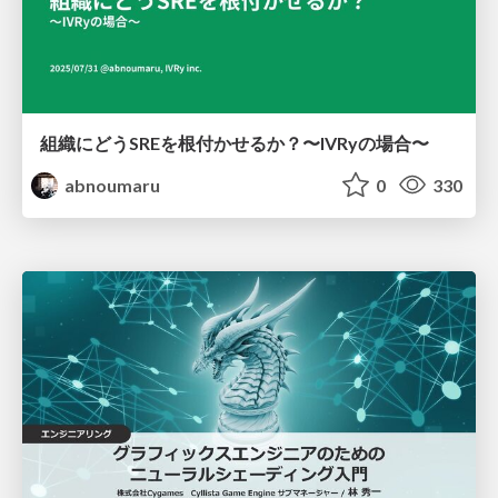
組織にどうSREを根付かせるか？〜IVRyの場合〜
abnoumaru
0
330