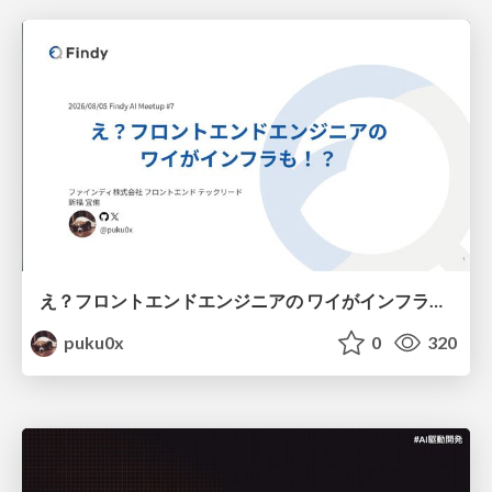
え？フロントエンドエンジニアの ワイがインフラも！？
puku0x
0
320