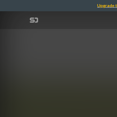
Upgrade t