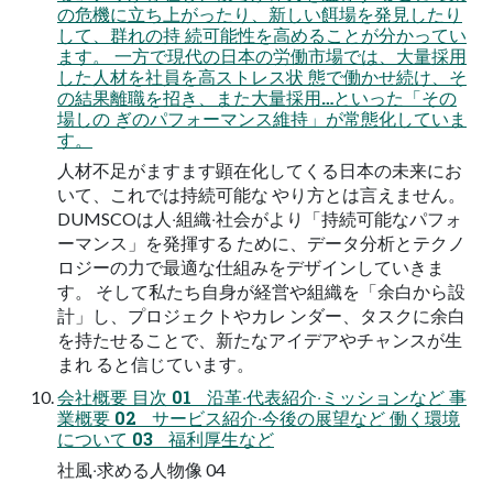
の危機に⽴ち上がったり、新しい餌場を発⾒したり
して、群れの持 続可能性を⾼めることが分かってい
ます。 ⼀⽅で現代の⽇本の労働市場では、⼤量採⽤
した⼈材を社員を⾼ストレス状 態で働かせ続け、そ
の結果離職を招き、また⼤量採⽤…といった「その
場しの ぎのパフォーマンス維持」が常態化していま
す。
⼈材不⾜がますます顕在化してくる⽇本の未来にお
いて、これでは持続可能な やり⽅とは⾔えません。
DUMSCOは⼈‧組織‧社会がより「持続可能なパフォ
ーマンス」を発揮する ために、データ分析とテクノ
ロジーの⼒で最適な仕組みをデザインしていきま
す。 そして私たち⾃⾝が経営や組織を「余⽩から設
計」し、プロジェクトやカレ ンダー、タスクに余⽩
を持たせることで、新たなアイデアやチャンスが⽣
まれ ると信じています。
会社概要 ⽬次 01 沿⾰‧代表紹介‧ミッションなど 事
業概要 02 サービス紹介‧今後の展望など 働く環境
について 03 福利厚⽣など
社⾵‧求める⼈物像 04