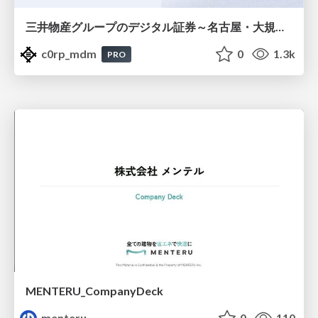
三井物産グループのデジタル証券～名古屋・大規模レジデンス～徹底解説セミナー
c0rp_mdm
0
1.3k
PRO
MENTERU_CompanyDeck
menteru
0
110