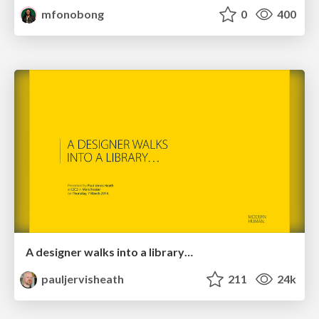
mfonobong
0
400
A designer walks into a library…
pauljervisheath
211
24k