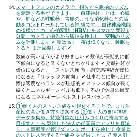
スマートフォンのカメラで、指先から脈拍のリズム
を測定する事ができます。 「⾃律神経」とは、⼼臓
や、肺などの呼吸器、胃腸のような消化器などの活
動をコントロールしている神 経です。 ⾃律神経機能
の指標の１つ、⼼拍変動（HRV）をスマホで実現 1
分間、カメラで指先から脈拍を検出し、 変動のリズ
ムを計測します ✔ 朝は高く、夜は低くなり、睡眠を
とると また回復します ✔
数値が高いほうがより好ましい ✔ 数値が長期的に低
下傾向になると良 くないとわかります ✔ 交感神経が
優位になると、「ストレス傾 向」副交感神経が優位
になると「リラッ クス傾向」 ✔ 仕事などに取り組む
際は適度なバラン スが理想的 ✔ ストレス傾向が長く
続くとエネルギーレ ベルも低下するので休息の目安
になる エネルギーレベル ストレスバランス
①働く⼈のストレス値を可視化することで、より⽣
産性の⾼い働き⽅を提案する ②働く⼈の⾃律神経
データを集め、持続可能な仕組みづくりに寄与する
⽬指すところ 契約した法⼈の従業員にアプリを 配布
し、⼈事部等が管理ダッシュ ボードを通じて 従業員
のストレス管理する仕組み を提供 これまで 導⼊例