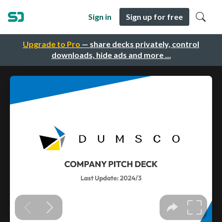
Sign in
Sign up for free
Upgrade to Pro
— share decks privately, control
downloads, hide ads and more …