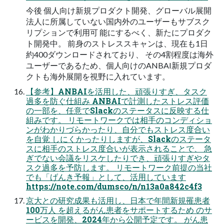
今後 個⼈向け新規プロダクト開発、グローバル展開
法⼈に所属していない国内外のユーザーもサブスク
リプションで利⽤可 能にするべく、新たにプロダク
ト開発中。 前⾝のストレススキャンは、現在も1⽇
約400ダウンロードされており、 その4割程度は海外
ユーザーであるため、個⼈向けのANBAI新規プロダ
クトも海外展開を視野に⼊れています。
【参考】ANBAIを活用した、頑張りすぎ、タスク
過多を防ぐ仕組み ANBAIで計測したストレス評価
の⼀部を、任意でSlackのステータスに反映する仕
組みです。 リモートワークでは相⼿のコンディショ
ンがわかりづらかったり、⾃分でもストレス度合い
を⾃覚 しにくかったりしますが、Slackのステータ
スに相⼿のストレス度合いが表⽰されることで、 急
ぎでない会議をリスケしたりでき、頑張りすぎやタ
スク過多を予防します。 リモートワーク前提の当社
でも「げんき予報」として、活⽤しています
https://note.com/dumsco/n/n13a0a842c4f3
京⼤との研究成果も活⽤し、⽇本で年間新規罹患者
100万⼈ を超えるがん患者をサポートするため のサ
ービスを開発、2024年から公開予定です。 がん患