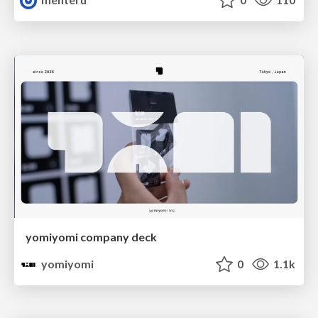
yomiyomi company deck
yomiyomi
0
1.1k