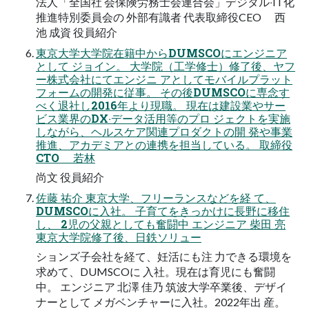
法⼈「全国社 会保険労務⼠会連合会」デジタル‧IT化
推進特別委員会の 外部有識者 代表取締役CEO ⻄
池 成資 役員紹介
東京⼤学⼤学院在籍中からDUMSCOにエンジニア
として ジョイン。 ⼤学院（⼯学修⼠）修了後、ヤフ
ー株式会社にてエンジニ アとしてモバイルプラット
フォームの開発に従事。 その後DUMSCOに専念す
べく退社し2016年より現職。 現在は建設業やサー
ビス業界のDX‧データ活⽤等のプロ ジェクトを実施
しながら、ヘルスケア関連プロダクトの開 発や事業
推進、アカデミアとの連携を担当している。 取締役
CTO 若林
尚⽂ 役員紹介
佐藤 祐介 東京⼤学、フリーランスなどを経 て、
DUMSCOに⼊社。 ⼦育てをきっかけに⻑野に移住
し、 2児の⽗親としても奮闘中 エンジニア 柴⽥ 亮
東京⼤学院修了後、⽇鉄ソリュー
ションズ⼦会社を経て、妊活にも注 ⼒できる環境を
求めて、DUMSCOに ⼊社。現在は育児にも奮闘
中。 エンジニア 北澤 佳乃 筑波⼤学卒業後、デザイ
ナーとして メガベンチャーに⼊社。2022年出 産。