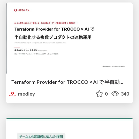
Terraform Provider for TROCCO × AI で 半自動化する複数プロダクトの連携運用 / Semi-Automating Multi-Product Data Integration Ops with the Terraform Provider for TROCCO × AI
medley
0
340