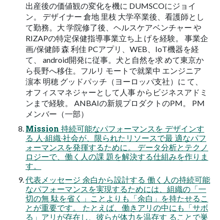
出産後の価値観の変化を機に DUMSCOにジョイ
ン。 デザイナー 倉地 ⾥枝 ⼤学卒業後、看護師とし
て勤務。⼤ 学院修了後、ヘルスケアベンチャー や
RIZAPの特定保健指導事業⽴ち上 げを経験。 事業企
画/保健師 森 利佳 PCアプリ、WEB、IoT機器を経
て、 android開発に従事。⽝と⾃然を求 めて東京か
ら⻑野へ移住。フルリ モートで就業中 エンジニア
濵本 明穂 グッドパッチ（ヨーロッパ⽀社）に て、
オフィスマネジャーとして⼈事 からビジネスアドミ
ンまで経験。 ANBAIの新規プロダクトのPM。 PM
メンバー（⼀部）
Mission 持続可能なパフォーマンスを デザインす
る ⼈‧組織‧社会が、限られたリソースで最 適なパフ
ォーマンスを発揮するために。 データ分析とテクノ
ロジーで、働く⼈の課 題を解決する仕組みを作りま
す。
代表メッセージ 余⽩から設計する 働く⼈の持続可能
なパフォーマンスを実現するためには、組織の「⼀
切の無 駄を省く」ことよりも「余⽩」を持たせるこ
とが重要です。 たとえば、働きアリの中にも「サボ
る」アリが存在し、彼らが体⼒を温存す ることで巣