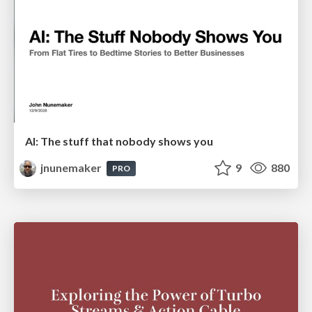
AI: The stuff that nobody shows you
jnunemaker
9
880
PRO