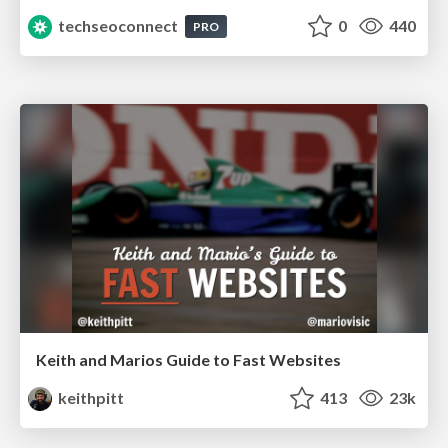
techseoconnect
0
440
PRO
Keith and Marios Guide to Fast Websites
keithpitt
413
23k