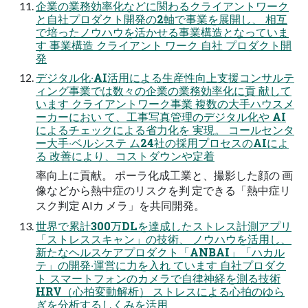
企業の業務効率化などに関わるクライアントワーク
と⾃社プロダクト開発の2軸で事業を展開し、 相互
で培ったノウハウを活かせる事業構造となっていま
す 事業構造 クライアント ワーク ⾃社 プロダクト開
発
デジタル化‧AI活⽤による⽣産性向上⽀援コンサルテ
ィング事業では数々の企業の業務効率化に貢 献して
います クライアントワーク事業 複数の⼤⼿ハウスメ
ーカーにおい て、⼯事写真管理のデジタル化や AI
によるチェックによる省⼒化を 実現。 コールセンタ
ー⼤⼿‧ベルシステ ム24社の採⽤プロセスのAIによ
る 改善により、コストダウンや定着
率向上に貢献。 ポーラ化成⼯業と、撮影した顔の 画
像などから熱中症のリスクを判 定できる「熱中症リ
スク判定 AIカ メラ」を共同開発。
世界で累計300万DLを達成したストレス計測アプリ
「ストレススキャン」の技術、 ノウハウを活⽤し、
新たなヘルスケアプロダクト「ANBAI」「ハカル
テ」の開発‧運営に⼒を⼊れ ています ⾃社プロダク
ト スマートフォンのカメラで⾃律神経を測る技術
HRV（⼼拍変動解析） ストレスによる⼼拍のゆら
ぎを分析するしくみを活⽤