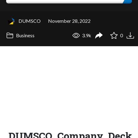
DUMSCO
November 28, 2022
Business
3.9k
0
DUMSCO_Company_Deck