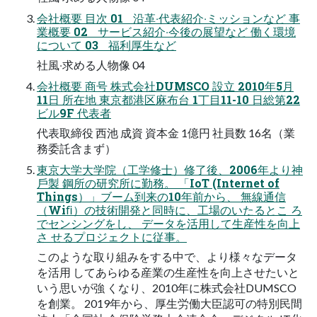
会社概要 ⽬次 01 沿⾰‧代表紹介‧ミッションなど 事
業概要 02 サービス紹介‧今後の展望など 働く環境
について 03 福利厚⽣など
社⾵‧求める⼈物像 04
会社概要 商号 株式会社DUMSCO 設⽴ 2010年5⽉
11⽇ 所在地 東京都港区⿇布台 1丁⽬11-10 ⽇総第22
ビル9F 代表者
代表取締役 ⻄池 成資 資本⾦ 1億円 社員数 16名（業
務委託含まず）
東京⼤学⼤学院（⼯学修⼠）修了後、2006年より神
⼾製 鋼所の研究所に勤務。 「IoT (Internet of
Things）」ブーム到来の10年前から、 無線通信
（Wiﬁ）の技術開発と同時に、⼯場のいたるとこ ろ
でセンシングをし、 データを活⽤して⽣産性を向上
さ せるプロジェクトに従事。
このような取り組みをする中で、より様々なデータ
を活⽤ してあらゆる産業の⽣産性を向上させたいと
いう思いが強 くなり、2010年に株式会社DUMSCO
を創業。 2019年から、厚⽣労働⼤⾂認可の特別⺠間