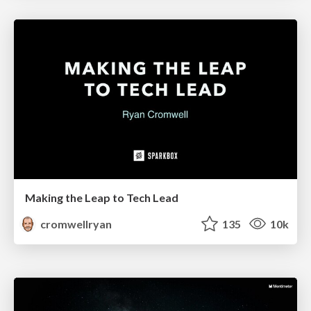
Making the Leap to Tech Lead
cromwellryan
135
10k