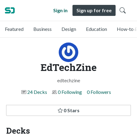
Sign in
Sign up for free
Featured
Business
Design
Education
How-to &
EdTechZine
edtechzine
24 Decks
0 Following
0 Followers
0 Stars
Decks