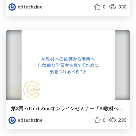
edtechzine
0
330
第3回 EdTechZineオンラインセミナー「AI教材への依存から活用へ、自律的な学習者を育てるために気をつけるべきこと」
edtechzine
0
230