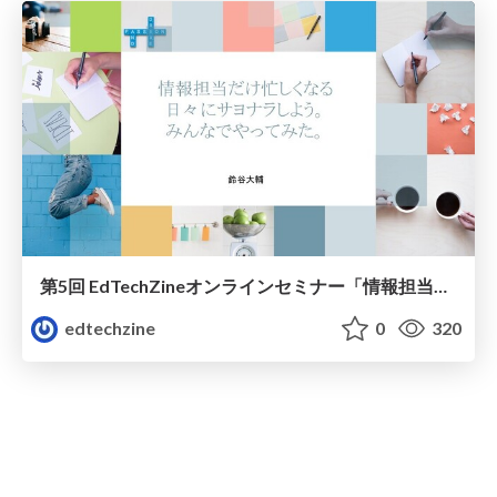
第5回 EdTechZineオンラインセミナー「情報担当だけ忙しくなる日々にサヨナラしよう。みんなでやってみた。」
edtechzine
0
320