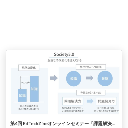
第4回 EdTechZineオンラインセミナー「課題解決型学習のその先へ――新しい学びの4ステップ」