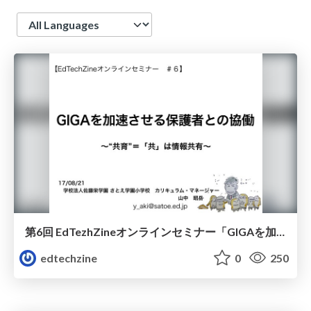
Language
第6回 EdTezhZineオンラインセミナー「GIGAを加速させる！ 保護者との協働」山中教諭資料
edtechzine
0
250