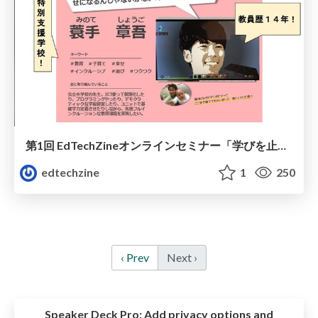
第1回 EdTechZineオンラインセミナー「学びを止めなかった子どもたちの、その後」
edtechzine
1
250
‹ Prev
Next ›
Speaker Deck Pro:
Add privacy options and