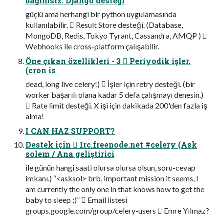
bağımsız. Django desteği
güçlü ama herhangi bir python uygulamasında
kullanılabilir.  Result Store desteği. (Database,
MongoDB, Redis, Tokyo Tyrant, Cassandra, AMQP ) 
Webhooks ile cross-platform çalışabilir.
Öne çıkan özellikleri - 3  Periyodik işler.
(cron is
dead, long live celery!)  İşler için retry desteği. (bir
worker başarılı olana kadar 5 defa çalışmayı denesin.)
 Rate limit desteği. X işi için dakikada 200'den fazla iş
alma!
I CAN HAZ SUPPORT?
Destek için  Irc.freenode.net #celery (Ask
solem / Ana geliştirici
ile günün hangi saati olursa olursa olsun, soru-cevap
imkanı.) “<asksol> brb, important mission it seems, I
am currently the only one in that knows how to get the
baby to sleep ;)”  Email listesi
groups.google.com/group/celery-users  Emre Yılmaz?