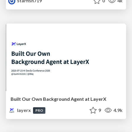
starfish719
0
4k
Built Our Own Background Agent at LayerX
layerx
9
4.9k
PRO