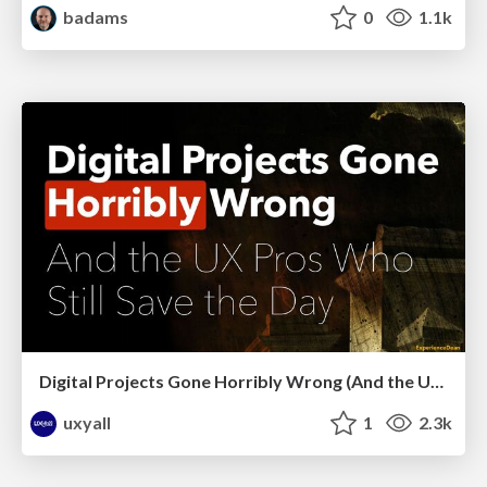
badams
0
1.1k
Digital Projects Gone Horribly Wrong (And the UX Pros Who Still Save the Day) - Dean Schuster
uxyall
1
2.3k