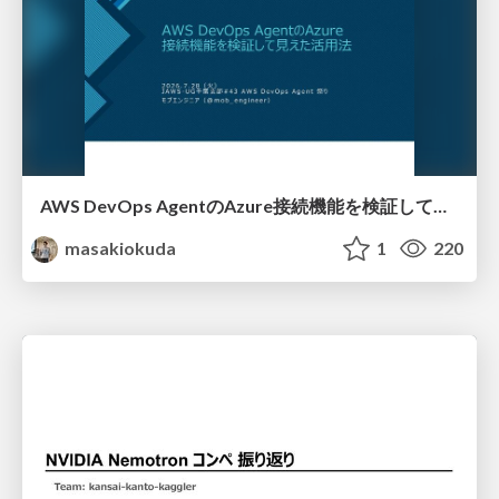
AWS DevOps AgentのAzure接続機能を検証して見えた活用法／Use Cases Verified for the AWS DevOps Agent's Azure Connectivity Feature
masakiokuda
1
220