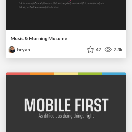
Music & Morning Musume
bryan
47
7.3k