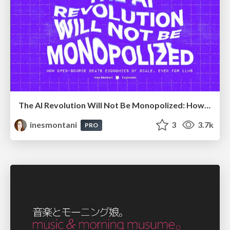
The AI Revolution Will Not Be Monopolized: How open-source beats economies of scale, even for LLMs
inesmontani
3
3.7k
PRO