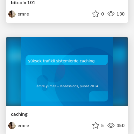
bitcoin 101
emre
0
130
caching
emre
5
350