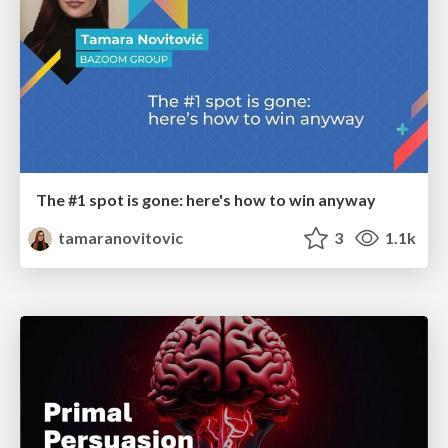
The #1 spot is gone: here's how to win anyway
tamaranovitovic
3
1.1k