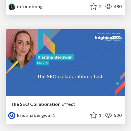
mfonobong
2
480
The SEO Collaboration Effect
kristinabergwall1
1
520