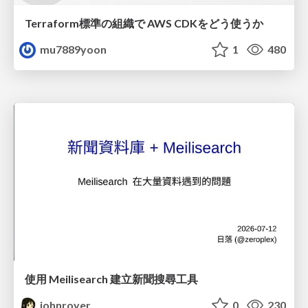
Terraform標準の組織で AWS CDKをどう使うか
mu7889yoon
1
480
使用 Meilisearch 建立新聞搜尋工具
johnroyer
0
230