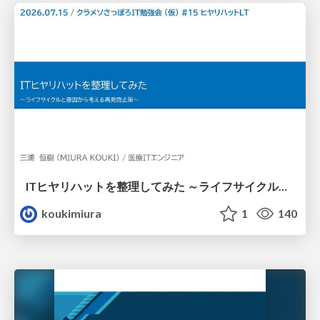
ITヒヤリハットを整理してみた ～ライフサイクルと原因から考える再発防止策～
koukimiura
1
140