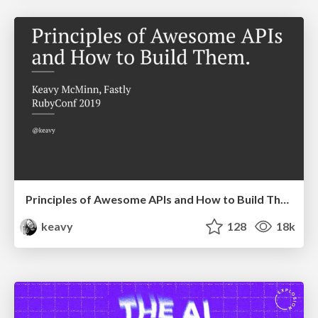
Principles of Awesome APIs and How to Build Them.
keavy
128
18k