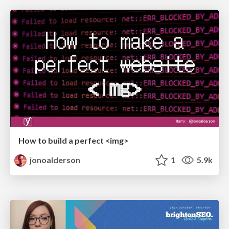
How to build a perfect <img>
jonoalderson
1
5.9k