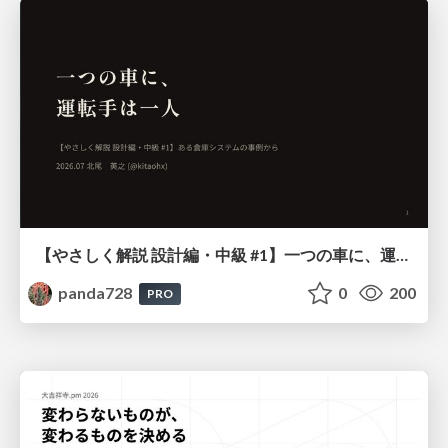
【やさしく解説 設計編・中級 #1】一つの車に、運転手は一人 ～ある倉庫システムの事例から～
panda728
0
200
PRO