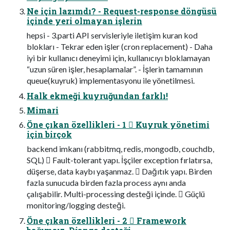
Ne için lazımdı? - Request-response döngüsü
içinde yeri olmayan işlerin
hepsi - 3.parti API servisleriyle iletişim kuran kod
blokları - Tekrar eden işler (cron replacement) - Daha
iyi bir kullanıcı deneyimi için, kullanıcıyı bloklamayan
“uzun süren işler, hesaplamalar”. - İşlerin tamamının
queue(kuyruk) implementasyonu ile yönetilmesi.
Halk ekmeği kuyruğundan farklı!
Mimari
Öne çıkan özellikleri - 1  Kuyruk yönetimi
için birçok
backend imkanı (rabbitmq, redis, mongodb, couchdb,
SQL)  Fault-tolerant yapı. İşçiler exception fırlatırsa,
düşerse, data kaybı yaşanmaz.  Dağıtık yapı. Birden
fazla sunucuda birden fazla process aynı anda
çalışabilir. Multi-processing desteği içinde.  Güçlü
monitoring/logging desteği.
Öne çıkan özellikleri - 2  Framework