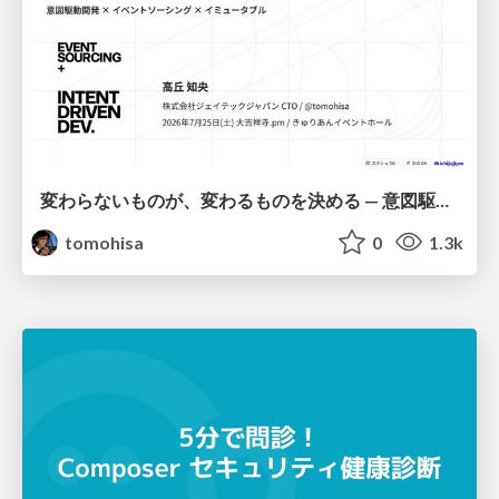
変わらないものが、変わるものを決める — 意図駆動開発 × イベントソーシング × イミュータブル | What Doesn't Change Decides What Can — IDD × Event Sourcing × Immutability
tomohisa
0
1.3k