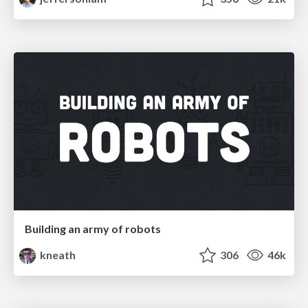
Building an army of robots
kneath
306
46k