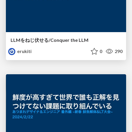
LLMをねじ伏せる/Conquer the LLM
erukiti
0
290