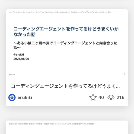
コーディングエージェントを作ってるけどうまくいかなかった話 ～あるいは二ヶ月本気でコーディングエージェントと向き合った話～ / Two Month Agent Struggle
erukiti
40
21k