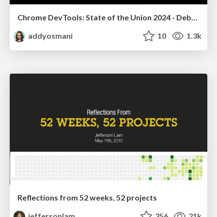
Chrome DevTools: State of the Union 2024 - Debugging React & Beyond
addyosmani
10
1.3k
Reflections from 52 weeks, 52 projects
jeffersonlam
356
21k