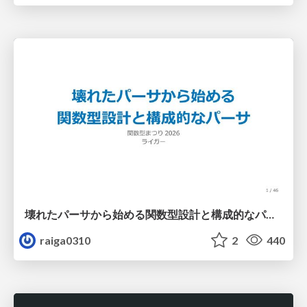
壊れたパーサから始める関数型設計と構成的なパーサ #fp_matsuri
raiga0310
2
440