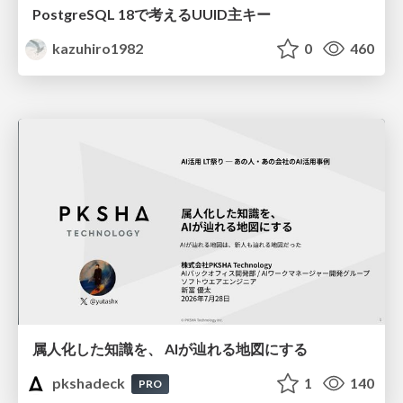
PostgreSQL 18で考えるUUID主キー
kazuhiro1982
0
460
属人化した知識を、 AIが辿れる地図にする
pkshadeck
1
140
PRO