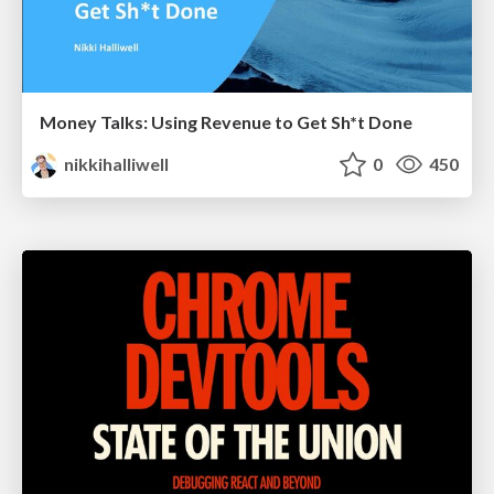
Money Talks: Using Revenue to Get Sh*t Done
nikkihalliwell
0
450