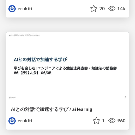
erukiti
20
14k
AIとの対話で加速する学び / ai learnig
erukiti
1
960