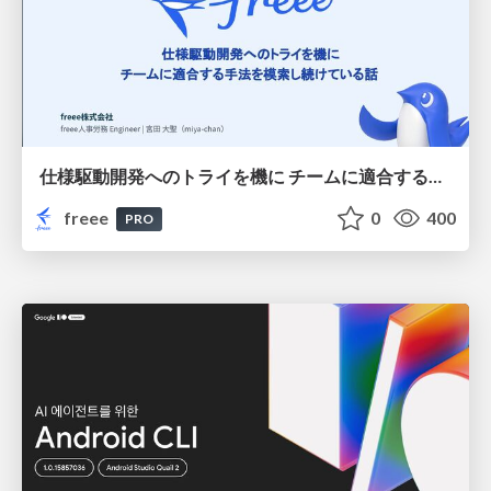
仕様駆動開発へのトライを機に チームに適合する手法を模索し続けている話
freee
0
400
PRO