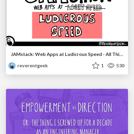
JAMstack: Web Apps at Ludicrous Speed - All Things Open 2022
reverentgeek
1
530