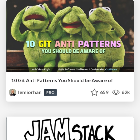
10 Git Anti Patterns You Should be Aware of
lemiorhan
659
62k
PRO