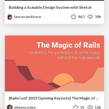
Building a Scalable Design System with Sketch
lauravandoore
463
34k
[RailsConf 2023 Opening Keynote] The Magic of Rails
eileencodes
31
10k