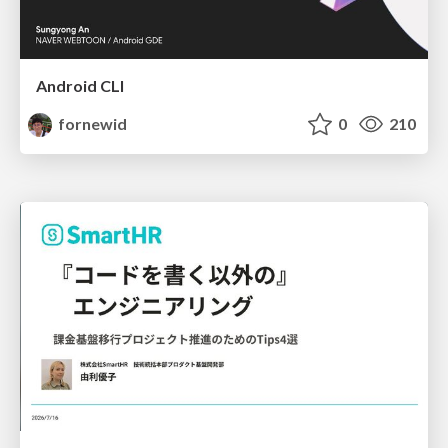
Android CLI
fornewid
0
210