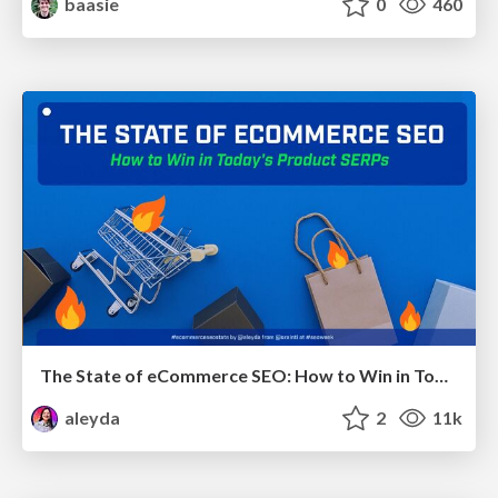
baasie
0
460
The State of eCommerce SEO: How to Win in Today's Products SERPs - #SEOweek
aleyda
2
11k