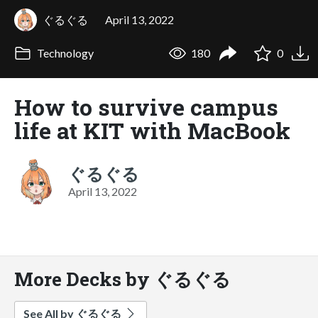
ぐるぐる
April 13, 2022
Technology
180
0
How to survive campus
life at KIT with MacBook
ぐるぐる
April 13, 2022
More Decks by ぐるぐる
See All by ぐるぐる