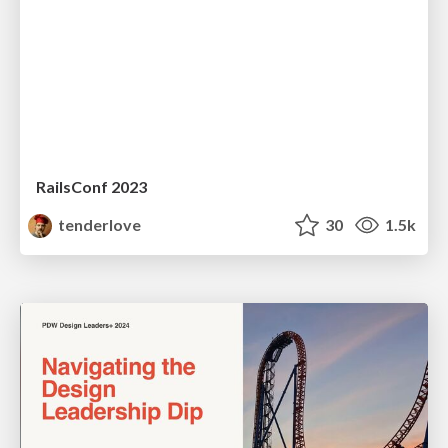
RailsConf 2023
tenderlove
30
1.5k