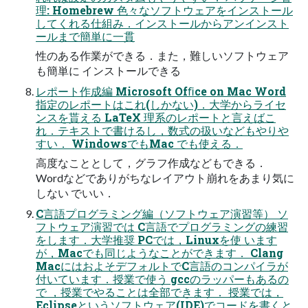
理: Homebrew 色々なソフトウェアをインストール
してくれる仕組み．インストールからアンインスト
ールまで簡単に一貫
性のある作業ができる．また，難しいソフトウェア
も簡単に インストールできる
レポート作成編 Microsoft Ofﬁce on Mac Word
指定のレポートはこれ(しかない)．大学からライセ
ンスを貰える LaTeX 理系のレポートと言えばこ
れ．テキストで書けるし，数式の扱いなどもやりや
すい． WindowsでもMac でも使える．
高度なこととして，グラフ作成などもできる．
Wordなどでありがちなレイアウト崩れをあまり気に
しない でいい．
C言語プログラミング編（ソフトウェア演習等） ソ
フトウェア演習では C言語でプログラミングの練習
をします．大学推奨 PCでは，Linuxを使 います
が，Macでも同じようなことができます． Clang
MacにはおよそデフォルトでC言語のコンパイラが
付いています．授業で使う gccのラッパーもあるの
で ，授業でやることは全部できます． 授業では，
Eclipseというソフトウェア(IDE)でコードを書くと