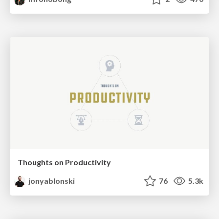
Thoughts on Productivity
jonyablonski
76
5.3k