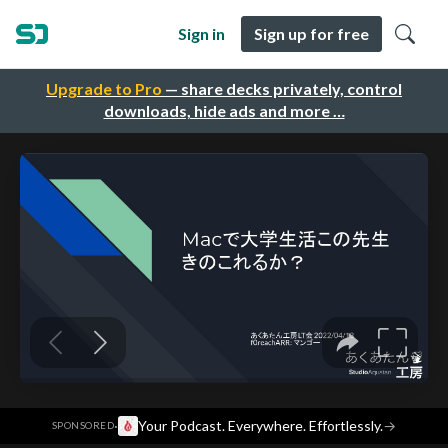
Sign in
Sign up for free
Upgrade to Pro
— share decks privately, control
downloads, hide ads and more …
·
Your Podcast. Everywhere. Effortlessly.
→
SPONSORED