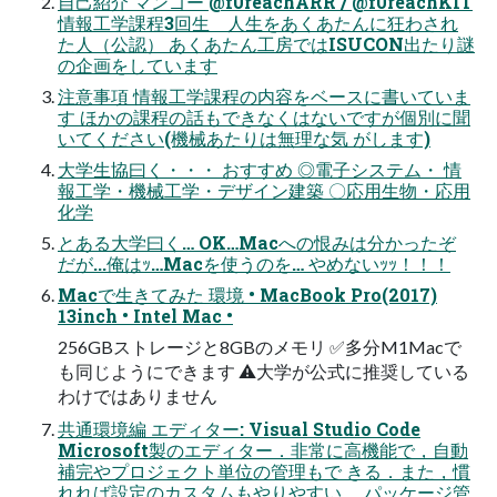
自己紹介 マンゴー @f0reachARR / @f0reachKIT
情報工学課程3回生 人生をあくあたんに狂わされ
た人（公認） あくあたん工房ではISUCON出たり謎
の企画をしています
注意事項 情報工学課程の内容をベースに書いていま
す ほかの課程の話もできなくはないですが個別に聞
いてください(機械あたりは無理な気 がします)
大学生協曰く・・・ おすすめ ◎電子システム・ 情
報工学・機械工学・デザイン建築 〇応用生物・応用
化学
とある大学曰く… OK…Macへの恨みは分かったぞ
だが...俺はｯ…Macを使うのを… やめないｯｯ！！！
Macで生きてみた 環境 • MacBook Pro(2017)
13inch • Intel Mac •
256GBストレージと8GBのメモリ ✅多分M1Macで
も同じようにできます ⚠大学が公式に推奨している
わけではありません
共通環境編 エディター: Visual Studio Code
Microsoft製のエディター．非常に高機能で，自動
補完やプロジェクト単位の管理もで きる．また，慣
れれば設定のカスタムもやりやすい． パッケージ管