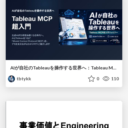
AIが自社のTableauを操作する世界へ：Tableau MCP超入門
tbtykk
0
110