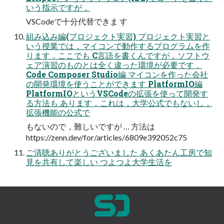
いう指示ですが，
VSCodeで十分代替できま す
組み込み編(プロジェクト実習) プロジェクト実習と
いう授業では，マイコンで動作するプログラムを作
ります．ここでも C言語を書くんですが，ソフトウ
ェア演習のものとは全く違った環境が必要です．
Code Composer Studio編 マイコンを作った会社
の開発環境を使うことができます PlatformIO編
PlatformIOというVSCodeの拡張を使って開発す
る方法も あります．これは，大学公式でもないし，
拡張機能の公式で
もないので，難しいですが … 方法は
https://zenn.dev/for/articles/6809e392052c75
ご清聴ありがとうございました あくあたん工房で知
見を共有して楽しい つよつよ大学生活を