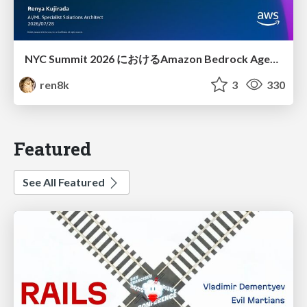
NYC Summit 2026 における Amazon Bedrock AgentCore のアップデート
ren8k
3
330
Featured
See All Featured