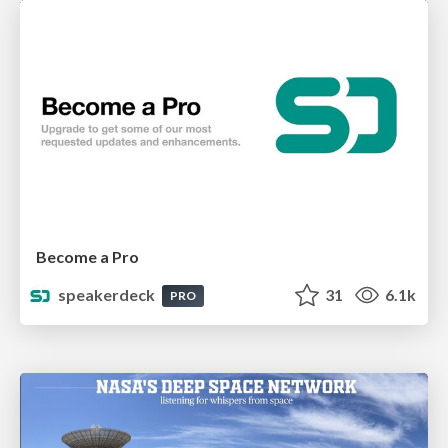
Become a Pro
speakerdeck
31
6.1k
PRO