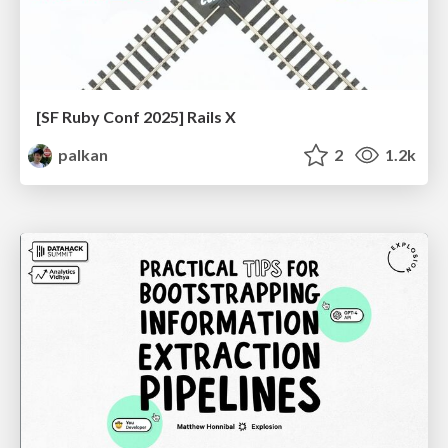
[SF Ruby Conf 2025] Rails X
palkan
2
1.2k