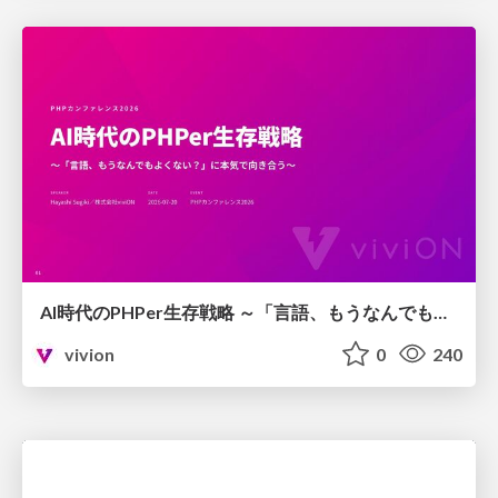
AI時代のPHPer生存戦略 ～「言語、もうなんでもよくない？」に本気で向き合う～
vivion
0
240