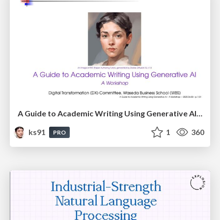
A Guide to Academic Writing Using Generative AI - A Workshop
ks91
1
360
PRO