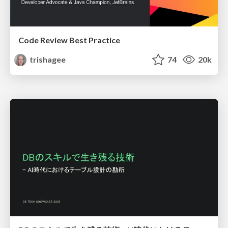
Code Review Best Practice
trishagee
74
20k