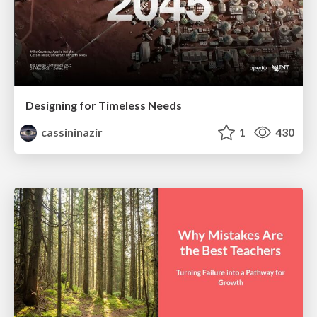
Designing for Timeless Needs
cassininazir
1
430