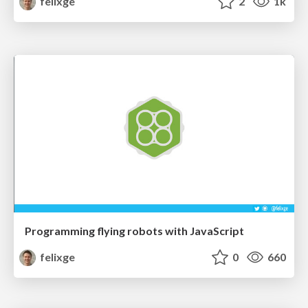
felixge
2
1k
Programming flying robots with JavaScript
felixge
0
660