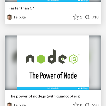
Faster than C?
felixge
1
710
The power of node.js (with quadcopters)
felixge
0
550