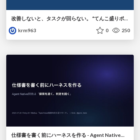
改善しないと、タスクが回らない。 “てんこ盛りポジション” を引き継いだ情シスの、入社3ヶ月の業務改善録
krm963
0
250
仕様書を書く前にハーネスを作る - Agent Native開発は「探索を速く、判定を固く」