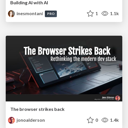
Building AI with AI
inesmontani
1
1.1k
PRO
The browser strikes back
jonoalderson
0
1.4k