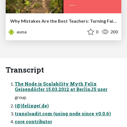
Why Mistakes Are the Best Teachers: Turning Failure into a Pathway for Growth
auna
0
200
Transcript
The Node.js Scalability Myth Felix
Geisendörfer 15.03.2012 at BerlinJS user
group
(@)felixge(.de)
transloadit.com (using node since v0.0.6)
core contributor