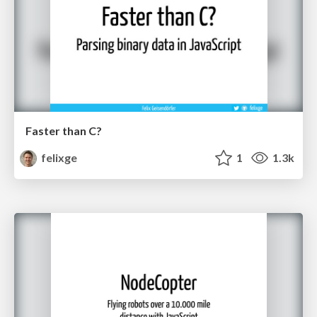
Faster than C?
felixge
1
1.3k