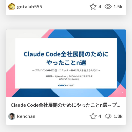
gotalab555
4
1.5k
Claude Code全社展開のためにやったことn選～プラグイン302個・コミッター271人を支えるために～
kenchan
4
1.3k