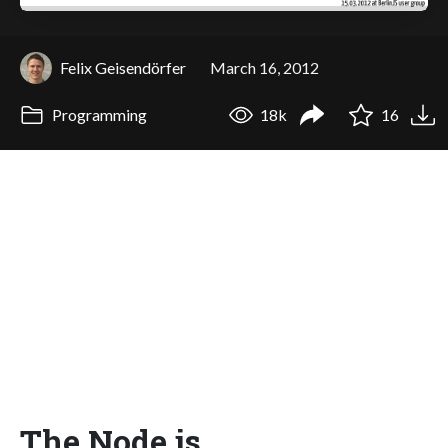
Felix Geisendörfer
March 16, 2012
Programming
18k
16
The Node.js