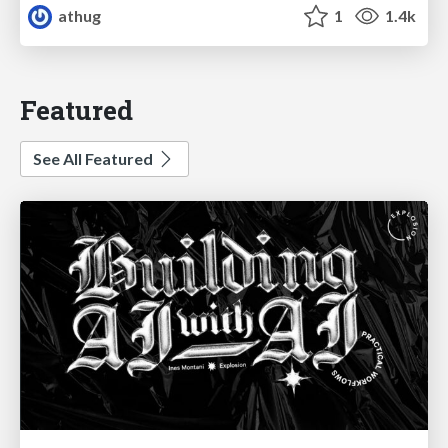
athug
1
1.4k
Featured
See All Featured