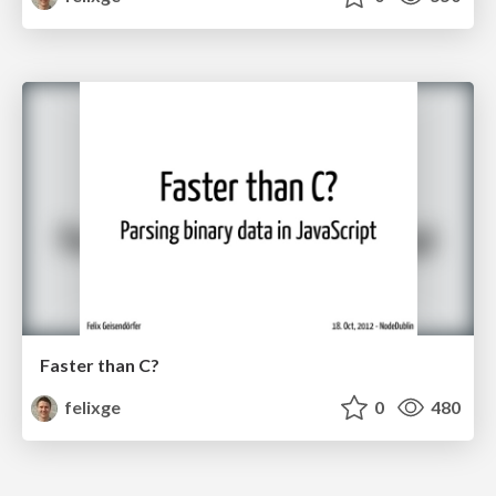
Faster than C?
felixge
0
480