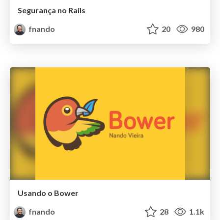
Segurança no Rails
fnando
20
980
Usando o Bower
fnando
28
1.1k