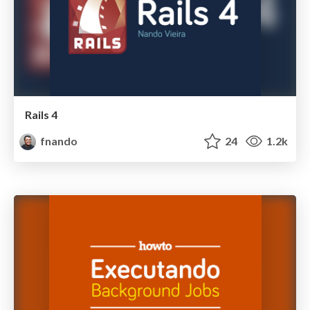
Rails 4
fnando
24
1.2k