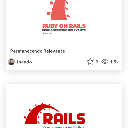
Permanecendo Relevante
fnando
9
1.5k