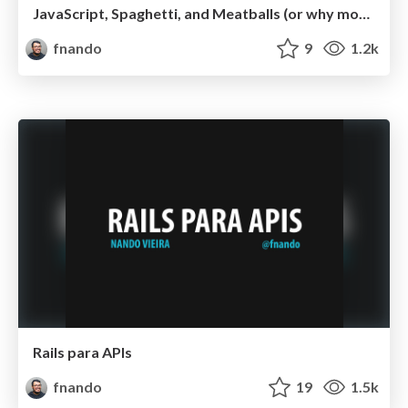
JavaScript, Spaghetti, and Meatballs (or why modularity matters)
fnando
9
1.2k
Rails para APIs
fnando
19
1.5k