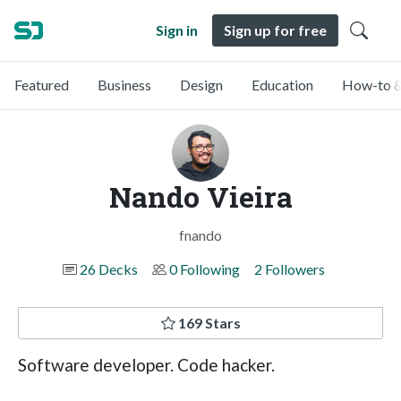
Sign in
Sign up for free
Featured
Business
Design
Education
How-to &
Nando Vieira
fnando
26 Decks
0 Following
2 Followers
169 Stars
Software developer. Code hacker.