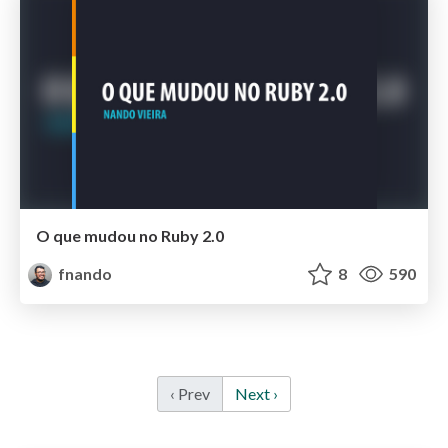
O que mudou no Ruby 2.0
fnando
8
590
‹ Prev
Next ›