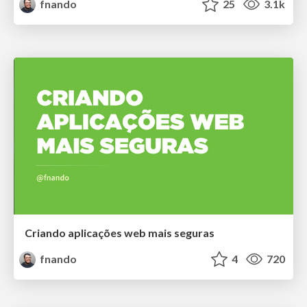
fnando
25
3.1k
Criando aplicações web mais seguras
fnando
4
720