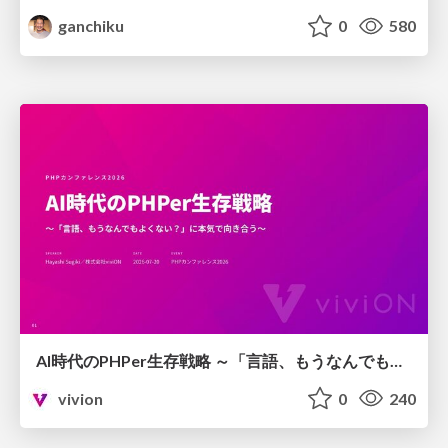
ganchiku
0
580
AI時代のPHPer生存戦略 ～「言語、もうなんでもよくない？」に本気で向き合う～
vivion
0
240