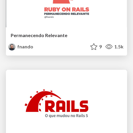
Permanecendo Relevante
fnando
9
1.5k