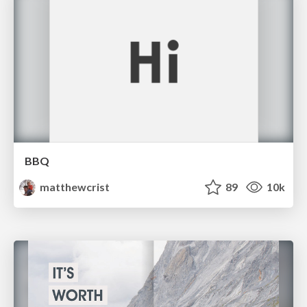
BBQ
matthewcrist
89
10k