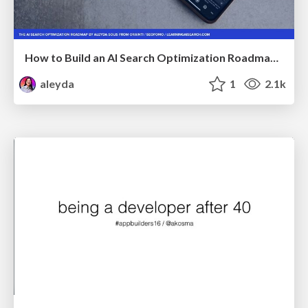
How to Build an AI Search Optimization Roadmap - Criteria and Steps to Take #SEOIRL
aleyda
1
2.1k