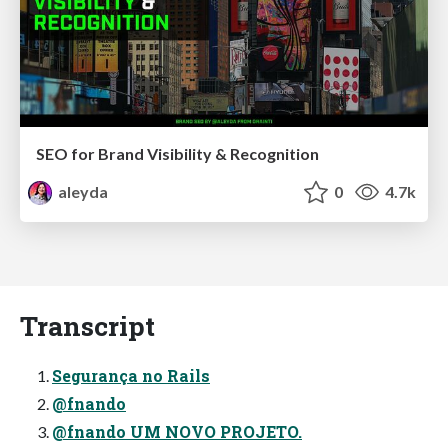
SEO for Brand Visibility & Recognition
aleyda
0
4.7k
Transcript
Segurança no Rails
@fnando
@fnando UM NOVO PROJETO.