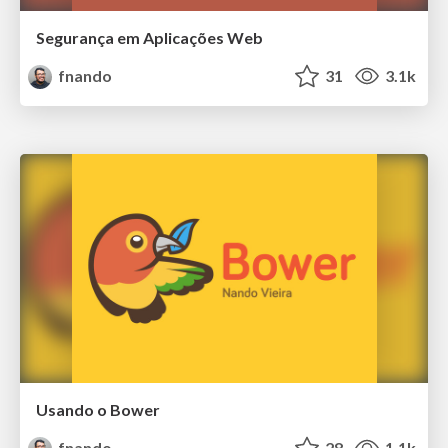
Segurança em Aplicações Web
fnando
31
3.1k
Usando o Bower
fnando
28
1.1k