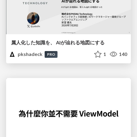
属人化した知識を、 AIが辿れる地図にする
pkshadeck
1
140
PRO