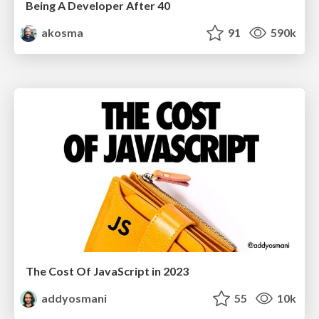
Being A Developer After 40
akosma
91
590k
The Cost Of JavaScript in 2023
addyosmani
55
10k