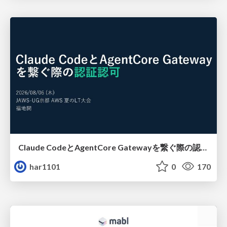
Claude CodeとAgentCore Gatewayを繋ぐ際の認証認可 / Authentication and authorization when connecting Claude Code with AgentCore Gateway
har1101
0
170