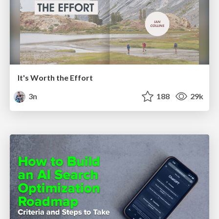
It's Worth the Effort
3n
188
29k