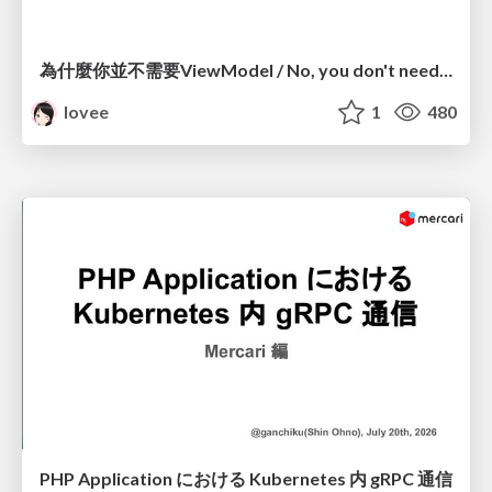
為什麼你並不需要ViewModel / No, you don't need a ViewModel
lovee
1
480
PHP Application における Kubernetes 内 gRPC 通信