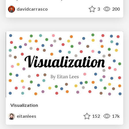
davidcarrasco
3
200
Visualization
eitanlees
152
17k