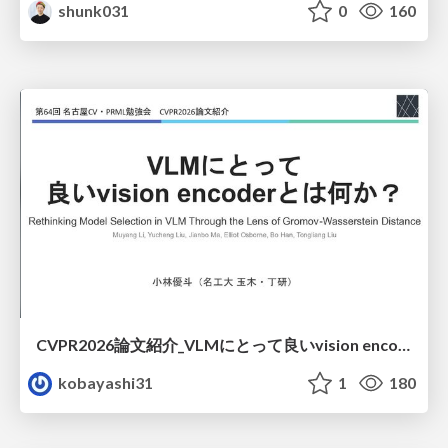
shunk031
0
160
CVPR2026論文紹介_VLMにとって​良いvision encoderとは何か？​Rethinking Model Selection in VLM Through the Lens of Gromov-Wasserstein Distance​
kobayashi31
1
180