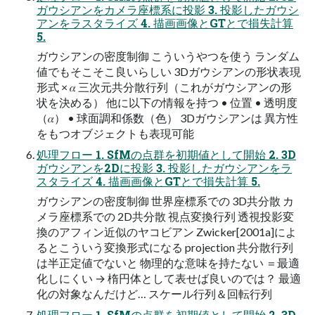
ガウシアンをカメラ座標系に投影 3. 投影したガウシ
アンをラスタライズ 4. 描画画像とGTとで損失計算
5.
ガウシアンの密度制御 こういうやつを使う ランダム
値でもそこそこ良いらしい 3Dガウシアンの形状表現
形式 × 𝛼 三次元共分散行列（これがガウシアンの形
状を決める） 他に以下の情報を持つ • 位置 • 透明度
（𝛼） • 球面調和係数（色） 3Dガウシアンは 異方性
をもつオブジェクトも表現可能
処理フロー 1. SfMの点群を初期値として開始 2. 3D
ガウシアンを2Dに投影 3. 投影したガウシアンをラ
スタライズ 4. 描画画像とGTとで損失計算 5.
ガウシアンの密度制御 世界座標系での 3D共分散 カ
メラ座標系での 2D共分散 視点変換行列 透視投影変
換のアフィン近似のヤコビアン Zwicker[2001a]によ
るとこういう変換形式になる projection 共分散行列
は半正定値でないと 物理的な意味を持たない ＝最適
化しにくい → 楕円体として表せば良いのでは？ 最適
化の対象なんだけど… スケール行列＆回転行列
処理フロー 1. SfMの点群を初期値として開始 2. 3D