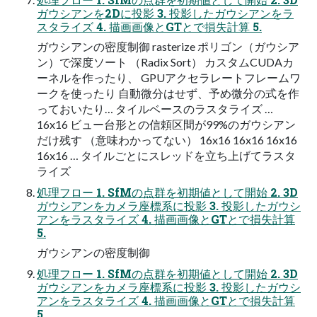
ガウシアンを2Dに投影 3. 投影したガウシアンをラ
スタライズ 4. 描画画像とGTとで損失計算 5.
ガウシアンの密度制御 rasterize ポリゴン（ガウシア
ン）で深度ソート （Radix Sort） カスタムCUDAカ
ーネルを作ったり、 GPUアクセラレートフレームワ
ークを使ったり 自動微分はせず、予め微分の式を作
っておいたり… タイルベースのラスタライズ …
16x16 ビュー台形との信頼区間が99%のガウシアン
だけ残す （意味わかってない） 16x16 16x16 16x16
16x16 … タイルごとにスレッドを立ち上げてラスタ
ライズ
処理フロー 1. SfMの点群を初期値として開始 2. 3D
ガウシアンをカメラ座標系に投影 3. 投影したガウシ
アンをラスタライズ 4. 描画画像とGTとで損失計算
5.
ガウシアンの密度制御
処理フロー 1. SfMの点群を初期値として開始 2. 3D
ガウシアンをカメラ座標系に投影 3. 投影したガウシ
アンをラスタライズ 4. 描画画像とGTとで損失計算
5.