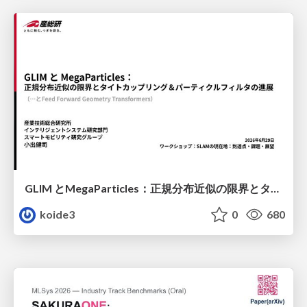
GLIM とMegaParticles：正規分布近似の限界とタイトカップリング＆パーティクルフィルタの進展 / GLIM and MegaParticles : Progress of the distribution representation in SLAM
koide3
0
680