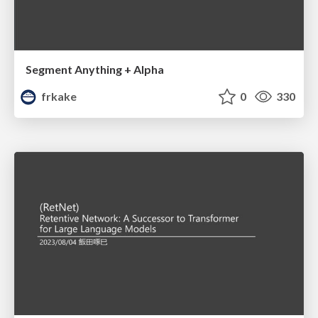
Segment Anything + Alpha
frkake
0
330