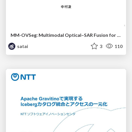
MM-OVSeg: Multimodal Optical–SAR Fusion for Open-Vocabulary Segmentation in Remote Sensing
satai
3
110