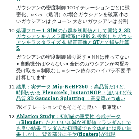
ガウシアンの密度制御 100イテレーションごとに緻
密化、𝛼 < 𝜖𝛼 （透明）の場合ガウシアンを破棄 小さ
いガウシアンは クローン 大きいガウシアンは 分割
処理フロー 1. SfMの点群を初期値として開始 2. 3D
ガウシアンをカメラ座標系に投影 3. 投影したガウシ
アンをラスタライズ 4. 描画画像とGTとで損失計算
5.
ガウシアンの密度制御 繰り返す • NNは使ってない
• 自動微分はやらない • 全部のガウシアンが勾配を
受け取る＝制限なし＝シーン依存のハイパラ不要 手
計算してます
結果：実データ Mip-NeRF360 ：高品質だけど、
時間かかる Plenoxels, InstantNGP ：速いけど低
品質 3D Gaussian Splatting ：高品質かつ速い
7Kイテレーションでもそこそこ良い＝収束速い
Ablation Study：初期値の重要性 合成データ
（Blender）だと いい加減な初期値（ランダム）で
も良い結果 ランダムな初期値でも全体的には良い結
果 しかし、背景部分にモヤ(floaters)が出現