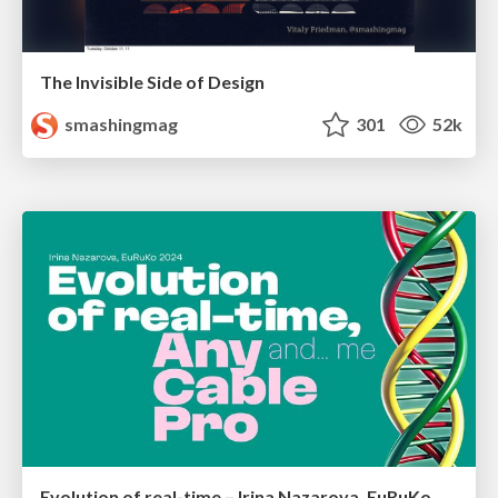
The Invisible Side of Design
smashingmag
301
52k
Evolution of real-time – Irina Nazarova, EuRuKo, 2024