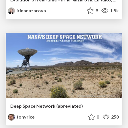
irinanazarova
9
1.5k
Deep Space Network (abreviated)
tonyrice
0
250