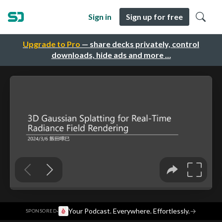
Sign in
Sign up for free
Upgrade to Pro
— share decks privately, control
downloads, hide ads and more …
·
Your Podcast. Everywhere. Effortlessly.
→
SPONSORED