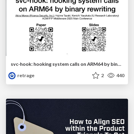
svc-hook: hooking system calls on ARM64 by binary rewriting
retrage
2
440