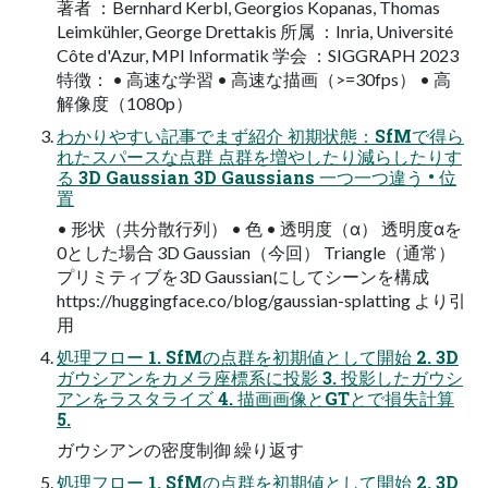
著者 ：Bernhard Kerbl, Georgios Kopanas, Thomas
Leimkühler, George Drettakis 所属 ：Inria, Université
Côte d'Azur, MPI Informatik 学会 ：SIGGRAPH 2023
特徴： • 高速な学習 • 高速な描画（>=30fps） • 高
解像度（1080p）
わかりやすい記事でまず紹介 初期状態：SfMで得ら
れたスパースな点群 点群を増やしたり減らしたりす
る 3D Gaussian 3D Gaussians 一つ一つ違う • 位
置
• 形状（共分散行列） • 色 • 透明度（α） 透明度αを
0とした場合 3D Gaussian（今回） Triangle（通常）
プリミティブを3D Gaussianにしてシーンを構成
https://huggingface.co/blog/gaussian-splatting より引
用
処理フロー 1. SfMの点群を初期値として開始 2. 3D
ガウシアンをカメラ座標系に投影 3. 投影したガウシ
アンをラスタライズ 4. 描画画像とGTとで損失計算
5.
ガウシアンの密度制御 繰り返す
処理フロー 1. SfMの点群を初期値として開始 2. 3D