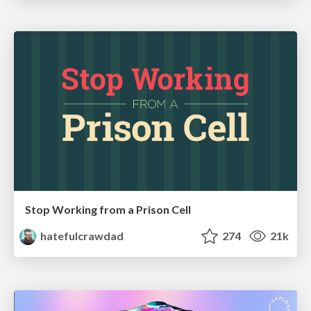
Stop Working from a Prison Cell
hatefulcrawdad
274
21k