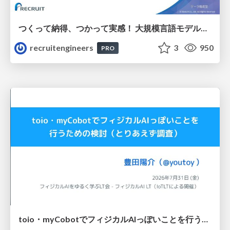
つくって納得、つかって実感！ 大規模言語モデルことはじめ ver2.0
recruitengineers
3
950
PRO
toio・myCobotでフィジカルAIっぽいことを行うための検討（とりあえず調査） / フィジカルAI LT（IoTLTによる開催）