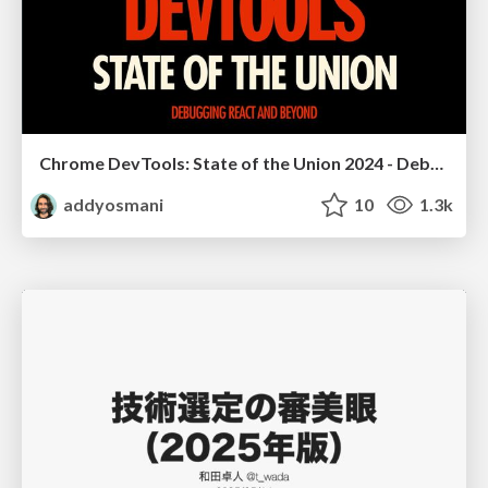
Chrome DevTools: State of the Union 2024 - Debugging React & Beyond
addyosmani
10
1.3k