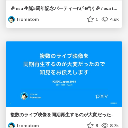
🎉 esa 生誕5周年記念パーティー(\( ⁰⊖⁰)/) 🎉 / esa the 5th anniversary
fromatom
1
4.6k
複数のライブ映像を同期再生するのが大変だったので知見をお伝えします / iOSDC Japan 2018
fromatom
8
8.7k