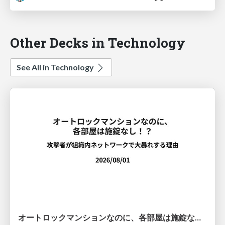
Other Decks in Technology
See All in Technology
オートロックマンションなのに、各部屋は施錠なし！？ 攻撃者が組織内ネットワークで大暴れする理由 / The Front Door Is Locked, but the Rooms Are Wide Open: Why Attackers Move Freely Inside Enterprise Networks