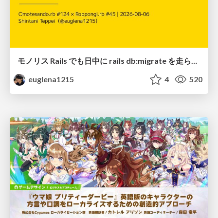
モノリス Rails でも日中に rails db:migrate を走らせたい！ / Daytime rails db:migrate on Monolithic Rails!
euglena1215
4
520