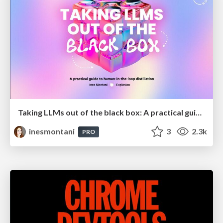
Taking LLMs out of the black box: A practical guide to human-in-the-loop distillation
inesmontani
3
2.3k
PRO