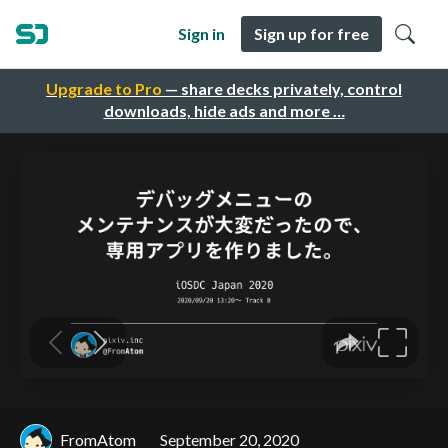
Sign in
Sign up for free
Upgrade to Pro
— share decks privately, control
downloads, hide ads and more …
FromAtom
September 20, 2020