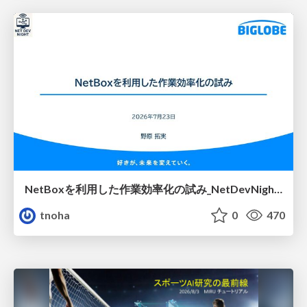
NetBoxを利用した作業効率化の試み_NetDevNight4
tnoha
0
470