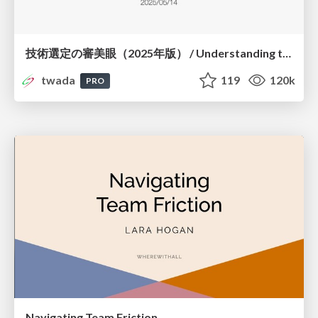
技術選定の審美眼（2025年版） / Understanding the Spiral of Technologies 2025 edition
twada
119
120k
PRO
Navigating Team Friction