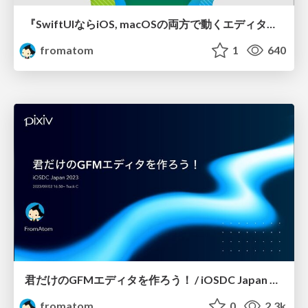
『SwiftUIならiOS, macOSの両方で動くエディタアプリが簡単に作れる』 と思ったら大間違いだよ！ / pixiv App Night 2024-01-25
fromatom
1
640
君だけのGFMエディタを作ろう！ / iOSDC Japan 2023
fromatom
0
2.3k