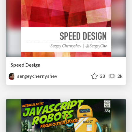
Speed Design
sergeychernyshev
33
2k