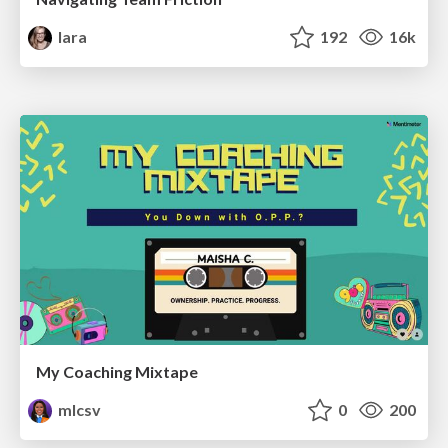
lara
192
16k
My Coaching Mixtape
mlcsv
0
200