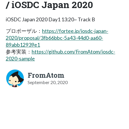
/ iOSDC Japan 2020
iOSDC Japan 2020 Day1 13:20~ Track B
プロポーザル：
https://fortee.jp/iosdc-japan-
2020/proposal/3fb66bbc-5a43-44d0-aa60-
89abb12939e1
参考実装：
https://github.com/FromAtom/iosdc-
2020-sample
FromAtom
September 20, 2020