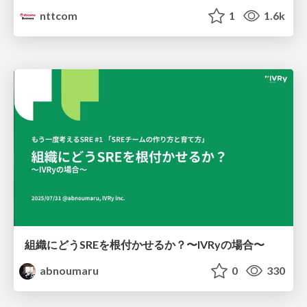
nttcom
1
1.6k
組織にどうSREを根付かせるか？〜IVRyの場合〜
abnoumaru
0
330