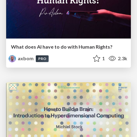
What does AI have to do with Human Rights?
axbom
1
2.3k
PRO