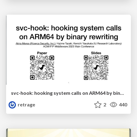
svc-hook: hooking system calls on ARM64 by binary rewriting
retrage
2
440