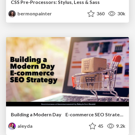
CSS Pre-Processors: Stylus, Less & Sass
bermonpainter
360
30k
Building a Modern Day E-commerce SEO Strategy
aleyda
45
9.2k