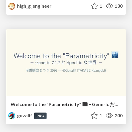
high_g_engineer
1
130
Welcome to the "Parametricity" 🏙️ − Generic だけど Specific な世界 −
guvalif
1
200
PRO