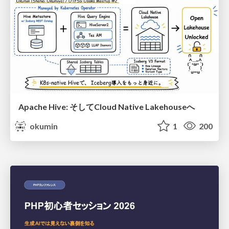
Apache Hive: そしてCloud Native Lakehouseへ
okumin
1
200