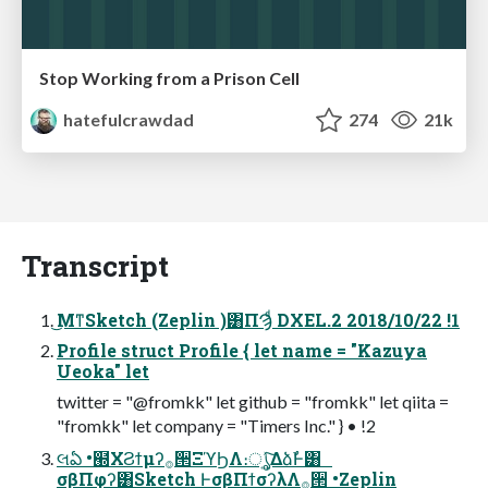
Stop Working from a Prison Cell
hatefulcrawdad
274
21k
Transcript
͜ΜͳSketch (Zeplin )͸ΠϠͩ DXEL.2 2018/10/22 !1
Profile struct Profile { let name = "Kazuya
Ueoka" let
twitter = "@fromkk" let github = "fromkk" let qiita =
"fromkk" let company = "Timers Inc." } • !2
લఏ •๭ΧϨϯμʔ࡞੒ΞϓϦΛ։ൃ͍ͯ͠ΔձࣾͰ͸
σβΠφʔ͸Sketch ͰσβΠϯσʔλΛ࡞੒ •Zeplin