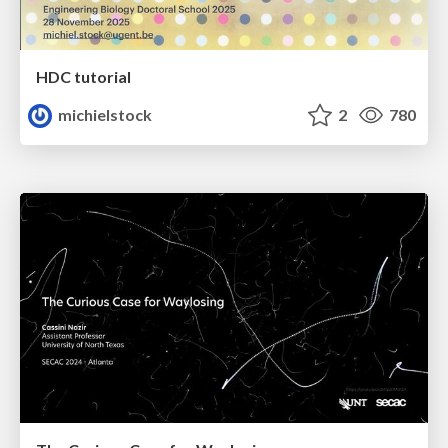
HDC tutorial
michielstock
2
780