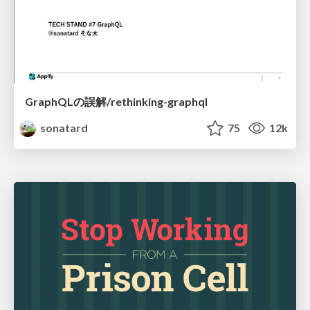
GraphQLの誤解/rethinking-graphql
sonatard
75
12k