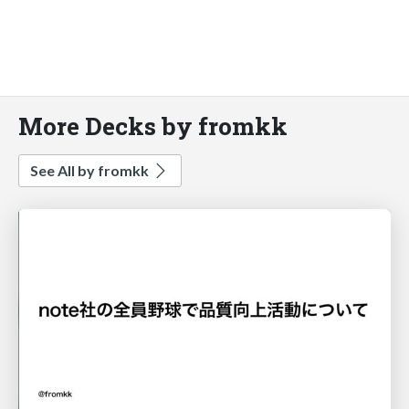
More Decks by fromkk
See All by fromkk