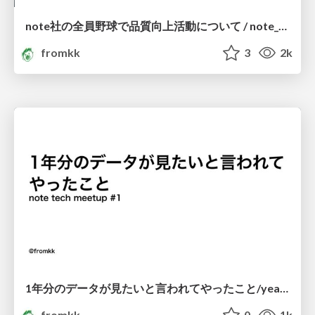
note社の全員野球で品質向上活動について / note_qa_challenge #iOS_test_teatime
fromkk
3
2k
1年分のデータが見たいと言われてやったこと/yearly_data_with_note
fromkk
0
1k