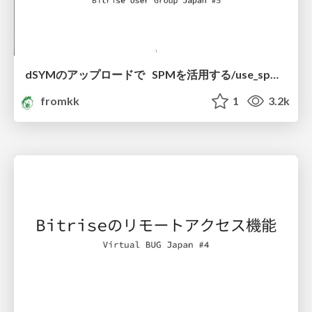
dSYMのアップロードで SPMを活用する/use_spm_with_upload_dsyms
fromkk
1
3.2k