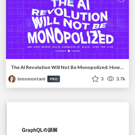
The AI Revolution Will Not Be Monopolized: How open-source beats economies of scale, even for LLMs
inesmontani
3
3.7k
PRO