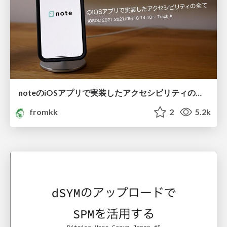
noteのiOSアプリで実装したアクセシビリティの全て #iosdc #a /a11y_with_iOS_App_on_note
fromkk
2
5.2k