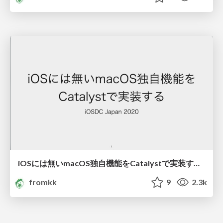
iOSには無いmacOS独自機能をCatalystで実装する #iosdc #d/make_macos_apps_with_catalyst
fromkk
9
2.3k