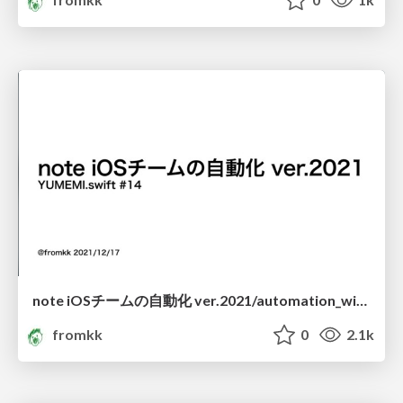
note iOSチームの自動化 ver.2021/automation_with_iOS_team_on_note_ver2021
fromkk
0
2.1k