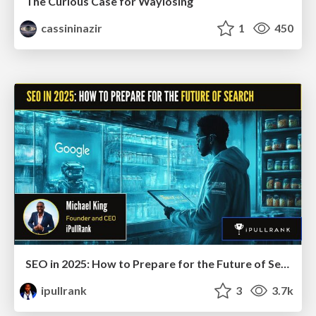
The Curious Case for Waylosing
cassininazir
1
450
SEO in 2025: How to Prepare for the Future of Search
ipullrank
3
3.7k