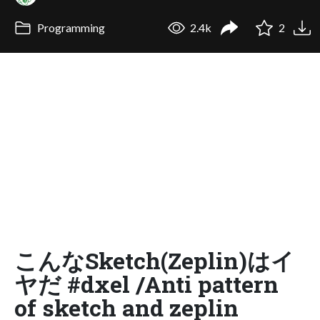
Programming
2.4k
2
こんなSketch(Zeplin)はイ
ヤだ #dxel /Anti pattern
of sketch and zeplin