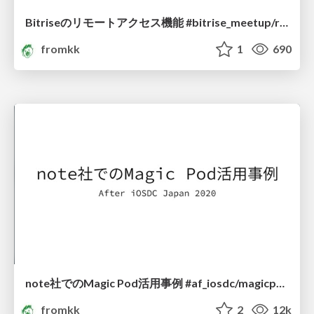
Bitriseのリモートアクセス機能 #bitrise_meetup/remote_access_of_bitrise
fromkk
1
690
note社でのMagic Pod活用事例 #af_iosdc/magicpod_with_note
fromkk
2
12k