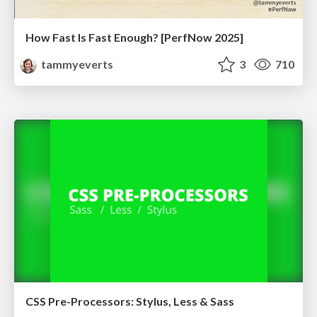
How Fast Is Fast Enough? [PerfNow 2025]
tammyeverts
3
710
CSS Pre-Processors: Stylus, Less & Sass