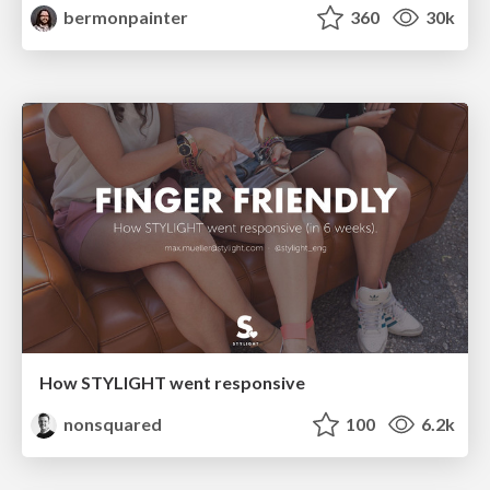
bermonpainter
360
30k
How STYLIGHT went responsive
nonsquared
100
6.2k