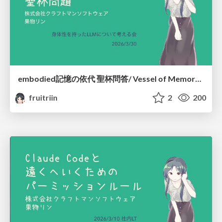
embodied記憶の依代 聖杯問答/ Vessel of Memory: The Grail Dialogue #embodied_llm
fruitriin
2
200