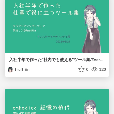
入社半年で作った"社内でも使える"ツール集/Everything I Built on the Side in Half a Year
fruitriin
0
120