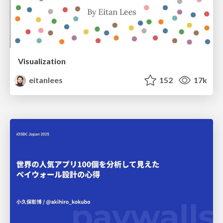
Visualization
eitanlees
152
17k