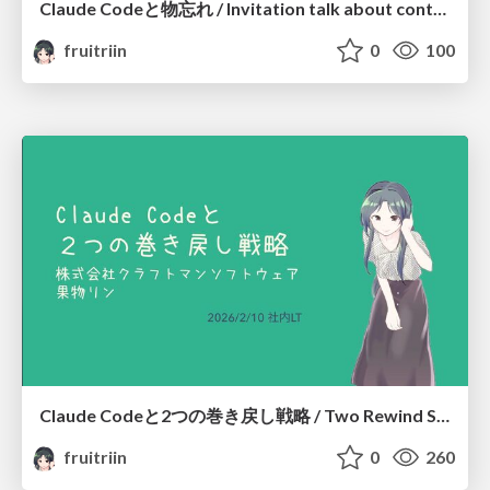
Claude Codeと物忘れ / Invitation talk about context - Why Claude Code forget?
fruitriin
0
100
Claude Codeと2つの巻き戻し戦略 / Two Rewind Strategies with Claude Code
fruitriin
0
260