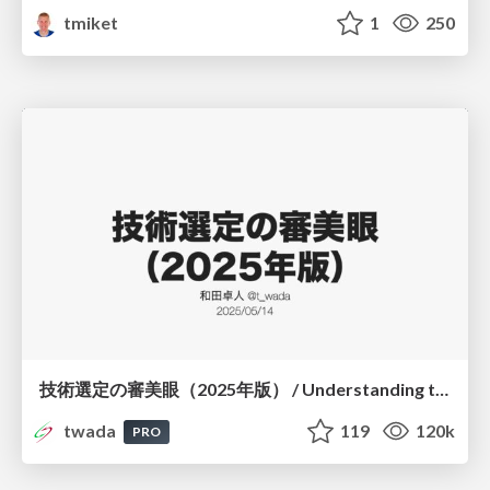
tmiket
1
250
技術選定の審美眼（2025年版） / Understanding the Spiral of Technologies 2025 edition
twada
119
120k
PRO