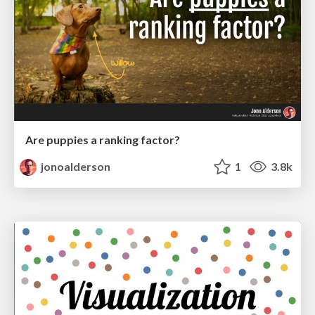
Are puppies a ranking factor?
jonoalderson
1
3.8k