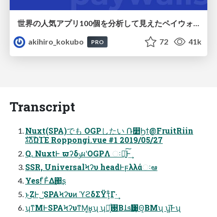
世界の人気アプリ100個を分析して見えたペイウォール設計の心得
akihiro_kokubo
72
41k
PRO
Transcript
Nuxt(SPA)でも OGPしたい Ռ෺Ϧϯ@FruitRiin
גࣜձࣾΏΊΈ Roppongi.vue #1 2019/05/27
Q. NuxtͰ ϖʔδݸผʹOGPΛ ઃఆ͍ͨ͠Ͱ͢
SSR, UniversalϞʔυ headͰϝλλάઃఆ
Yes! ͦ͏Ͱ͋Δ΂͖ʂ
ͱ͜ΖͰ ͜͜ʹSPAϞʔυͷ ϓϩδΣΫτ͕͋Γ·͢
ʮͳΜͰSPAϞʔυͳΜ͔͢ʁʯ ʮ࢓༷͔ͩΒɺܦҢ͸Θ͔ΒΜʯ ʮ͍͞Ͱʯ