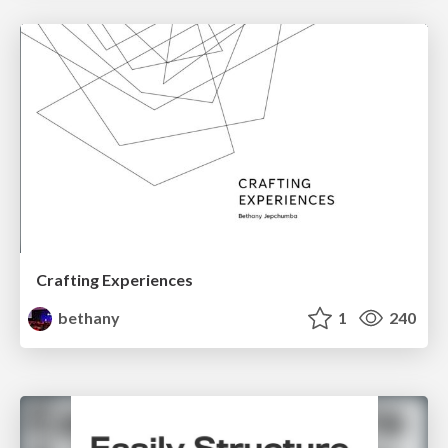
Crafting Experiences
bethany
1
240