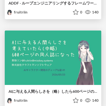
ADDF - ループエンジニアリングするフレームワークを作ったら/I Didn't Set Out to Build Loop Engineering, But ADDF Did
fruitriin
0
140
AIに与える人間らしさを（略）したら600ページの同人誌になった/I kept thinking about making AI more human, more, more, more... wait, when did this become a 600-page doujinshi?
fruitriin
0
140