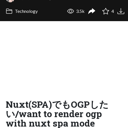
Technology
3.5k
4
Nuxt(SPA)でもOGPした
い/want to render ogp
with nuxt spa mode