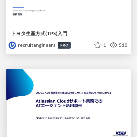
トヨタ⽣産⽅式(TPS)⼊⾨
recruitengineers
1
510
PRO