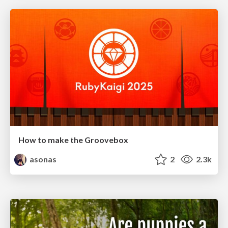
How to make the Groovebox
asonas
2
2.3k