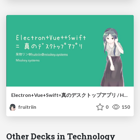
Electron+Vue+Swift=真のデスクトップアプリ / How to create "Really" desktop app using Electron
fruitriin
0
150
Other Decks in Technology