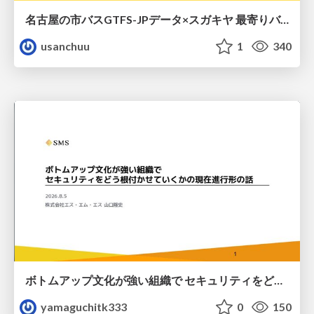
名古屋の市バスGTFS-JPデータ×スガキヤ 最寄りバス停検索をAmazon ElastiCache Serverless for Valkeyで最適化する
usanchuu
1
340
ボトムアップ文化が強い組織で セキュリティをどう根付かせていくかの現在進行形の話 / Making Security Stick in a Bottom-Up Organization
yamaguchitk333
0
150