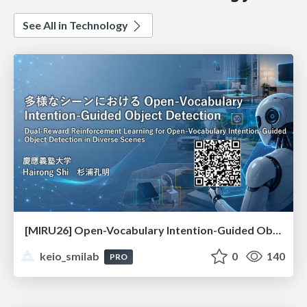
See All in Technology
[MIRU26] Open-Vocabulary Intention-Guided Object Detection in Diverse Scenes
keio_smilab
0
140
PRO