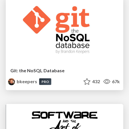
Git: the NoSQL Database
bkeepers
432
67k
PRO