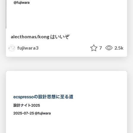
alecthomas/kong はいいぞ
fujiwara3
7
2.5k