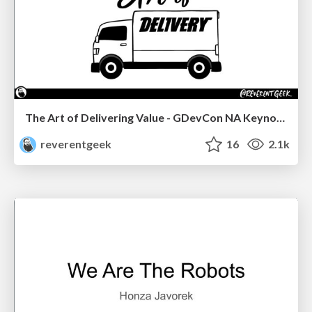
The Art of Delivering Value - GDevCon NA Keynote
reverentgeek
16
2.1k