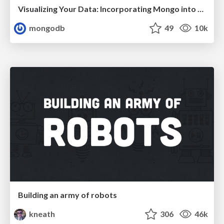
Visualizing Your Data: Incorporating Mongo into Loggly Infrastructure
mongodb
49
10k
Building an army of robots
kneath
306
46k