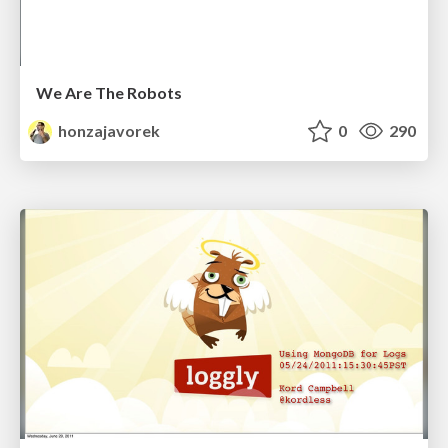
We Are The Robots
honzajavorek
0
290