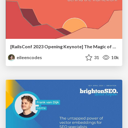
[RailsConf 2023 Opening Keynote] The Magic of Rails
eileencodes
31
10k