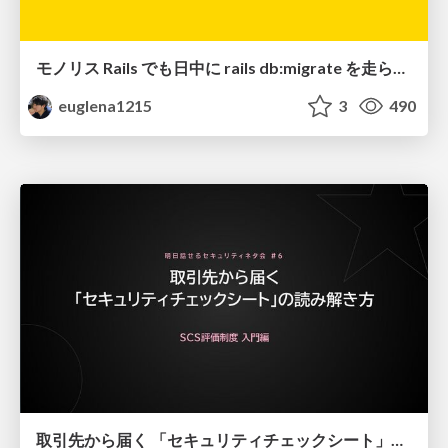
モノリス Rails でも日中に rails db:migrate を走らせたい！ / Daytime rails db:migrate on Monolithic Rails!
euglena1215
3
490
取引先から届く 「セキュリティチェックシート」の読み解き方