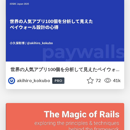
世界の人気アプリ100個を分析して見えたペイウォール設計の心得
akihiro_kokubo
72
41k
PRO