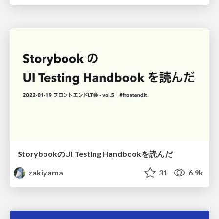
StorybookのUI Testing Handbookを読んだ
zakiyama
31
6.9k