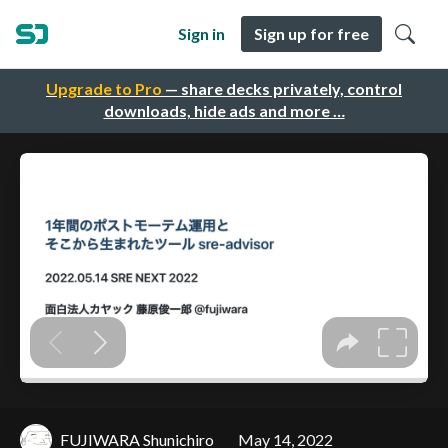
Sign in
Sign up for free
Upgrade to Pro
— share decks privately, control
downloads, hide ads and more …
FUJIWARA Shunichiro
May 14, 2022