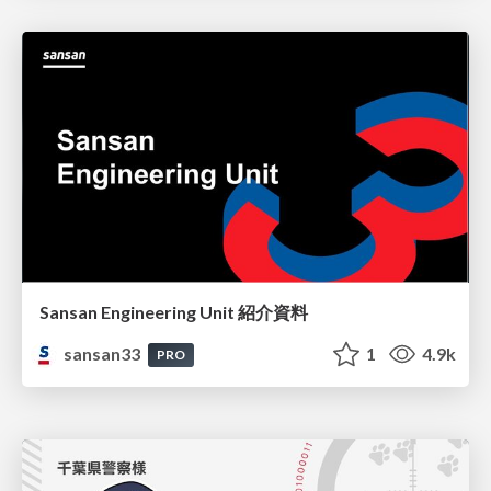
Sansan Engineering Unit 紹介資料
sansan33
1
4.9k
PRO