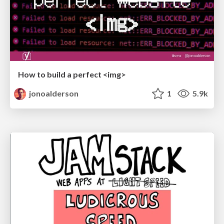
How to build a perfect <img>
jonoalderson
1
5.9k