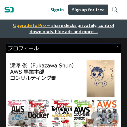
Sign in
Sign up for free
Upgrade to Pro
— share decks privately, control
downloads, hide ads and more …