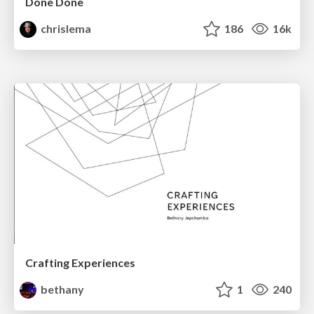
Done Done
chrislema
186
16k
Crafting Experiences
bethany
1
240