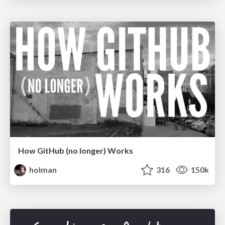
How GitHub (no longer) Works
holman
316
150k