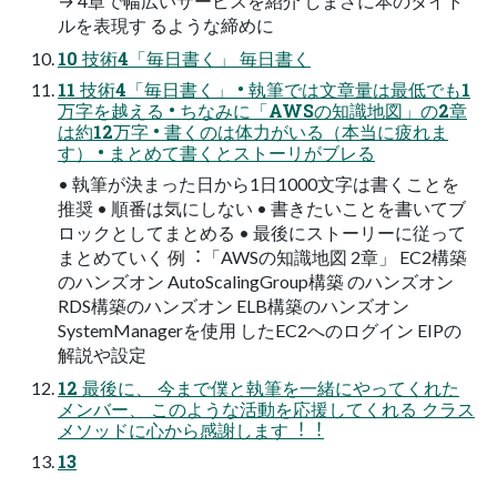
→ 4章で幅広いサービスを紹介 しまさに本のタイト
ルを表現す るような締めに
10 技術4「毎⽇書く」 毎⽇書く
11 技術4「毎⽇書く」 • 執筆では⽂章量は最低でも1
万字を越える • ちなみに「AWSの知識地図」の2章
は約12万字 • 書くのは体⼒がいる（本当に疲れま
す） • まとめて書くとストーリがブレる
• 執筆が決まった⽇から1⽇1000⽂字は書くことを
推奨 • 順番は気にしない • 書きたいことを書いてブ
ロックとしてまとめる • 最後にストーリーに従って
まとめていく 例︓「AWSの知識地図 2章」 EC2構築
のハンズオン AutoScalingGroup構築 のハンズオン
RDS構築のハンズオン ELB構築のハンズオン
SystemManagerを使⽤ したEC2へのログイン EIPの
解説や設定
12 最後に、 今まで僕と執筆を⼀緒にやってくれた
メンバー、 このような活動を応援してくれる クラス
メソッドに⼼から感謝します︕︕
13