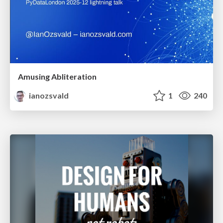
Amusing Abliteration
ianozsvald
1
240