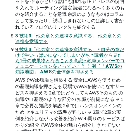
ットを 作るかという話にも触れる IPアドレスの説明
を⼊れる ルーティング設定 読者になるべく多くのも
のを紹介することを意識 余談のようなものはコラム
として扱ったり、説明 しきれないものは詳しく書か
れているブログのリ ンク先を紹介する
8 技術3「他の章との連携を意識する」 他の章との
連携を意識する
9 技術3「他の章との連携を意識する」 • ⾃分の章だ
けで⼿いっぱいになってしまいがち • 読者から⾒た
ら1冊の成果物となることを意識 • 執筆メンバーでコ
ミュニケーションをとっていこう︕ 例︓「AWSの
知識地図」 AWSの全体像を押さえる
AWSでWeb環境を構築する 安全にAWSを使うため
の基礎知識を押さえる 現場でAWSを使いこなすサー
ビスを押さえる 2章ではどうしてもAWSそのもの の
知識やIT基礎のような部分の 知識が前提になる → 1
章で必要な知識を解説 2章ではハンズオンメインの
ため セキュリティの説明が難しい → 3章で2章の実
例を紹介しなが ら改善を紹介 Web周りのサービスば
かりの紹 介でAWS全体の魅⼒を紹介しき れてない