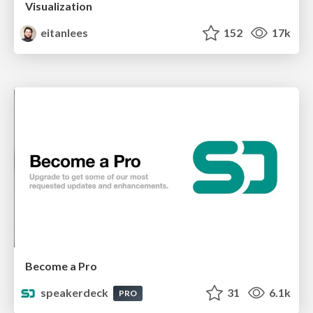
Visualization
eitanlees
152
17k
Become a Pro
speakerdeck
31
6.1k
PRO