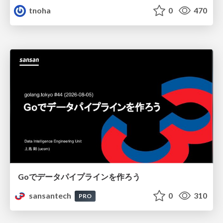
tnoha
0
470
Goでデータパイプラインを作ろう
sansantech
0
310
PRO