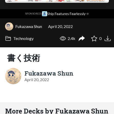
·
Ship Features Fearlessly
→
SPONSORED
Fukazawa Shun
April 20, 2022
Technology
2.4k
0
書く技術
Fukazawa Shun
April 20, 2022
More Decks by Fukazawa Shun