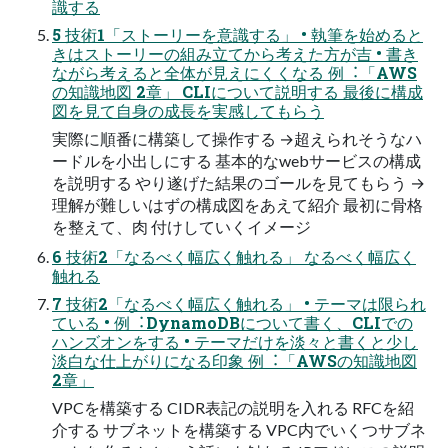
識する
5 技術1「ストーリーを意識する」 • 執筆を始めると
きはストーリーの組み⽴てから考えた⽅が吉 • 書き
ながら考えると全体が⾒えにくくなる 例︓「AWS
の知識地図 2章」 CLIについて説明する 最後に構成
図を⾒て⾃⾝の成⻑を実感してもらう
実際に順番に構築して操作する →超えられそうなハ
ードルを⼩出しにする 基本的なwebサービスの構成
を説明する やり遂げた結果のゴールを⾒てもらう →
理解が難しいはずの構成図をあえて紹介 最初に⾻格
を整えて、⾁ 付けしていくイメージ
6 技術2「なるべく幅広く触れる」 なるべく幅広く
触れる
7 技術2「なるべく幅広く触れる」 • テーマは限られ
ている • 例︓DynamoDBについて書く、CLIでの
ハンズオンをする • テーマだけを淡々と書くと少し
淡⽩な仕上がりになる印象 例︓「AWSの知識地図
2章」
VPCを構築する CIDR表記の説明を⼊れる RFCを紹
介する サブネットを構築する VPC内でいくつサブネ