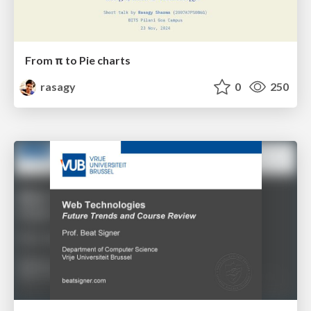
From π to Pie charts
rasagy
0
250