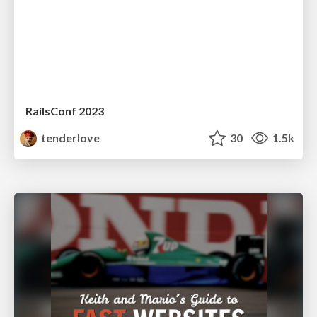
RailsConf 2023
tenderlove
30
1.5k