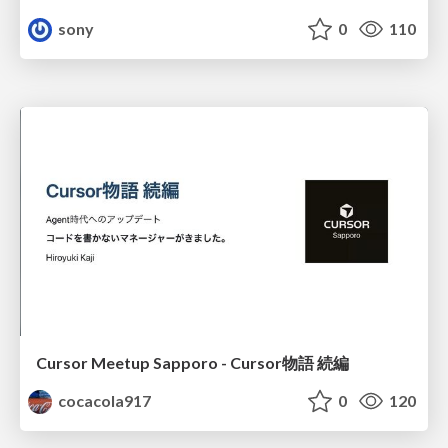
sony
0
110
Cursor Meetup Sapporo - Cursor物語 続編
cocacola917
0
120