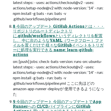
latest steps: - uses: actions/checkout@v2 - uses:
actions/setup-node@v2 with: node-version: '14' - run:
npm install -g bats - run: bats -v
.github/workflows/pipeline.yml
8 今回のアップデート GitHub Actionsとは・・・
リポジトリのルートディレクトリ
に.github/workflowsというディレクトリを配置
し、 中に次のようなYAML（ワークフロー ）ファ
イルを置くだけで 様々なGitHubイベントをトリガ
ーに処理を実⾏できる name: learn-github-
actions
on: [push] jobs: check-bats-version: runs-on: ubuntu-
latest steps: - uses: actions/checkout@v2 - uses:
actions/setup-node@v2 with: node-version: '14' - run:
npm install -g bats - run: bats -v
.github/workflows/pipeline.yml ここに先ほどの
amazon-app-runner-deployが 使⽤できるようになっ
た
9 今回のアップデート 今回のアップデートでApp
Runnerへの CI/CDパイプラインにGitHub
Actionsを⽤いる ことができるようになった