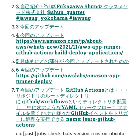
2 ⾃⼰紹介 ਂᖒ ढ़ʢFukazawa Shunʣ クラスメソ
ッド株式会社 @shun_quartet
#jawsug_yokohama #jawsug
3 今回のアップデート
4 今回のアップデート
https://aws.amazon.com/jp/about-
aws/whats-new/2021/11/aws-app-runner-
github-actions-build-deploy-applications/
5 具体的にどの部分が 今回アップデートされたのか
6 今回のアップデート
https://github.com/awslabs/amazon-app-
runner-deploy
7 今回のアップデート GitHub Actionsとは・・・
リポジトリのルートディレクトリ
に.github/workflowsというディレクトリを配置
し、 中に次のようなYAML（ワークフロー ）ファ
イルを置くだけで 様々なGitHubイベントをトリガ
ーに処理を実⾏できる name: learn-github-
actions
on: [push] jobs: check-bats-version: runs-on: ubuntu-