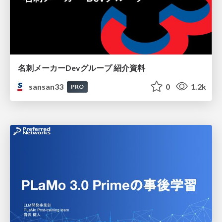
名刺メーカーDevグループ 紹介資料
sansan33
0
1.2k
PRO