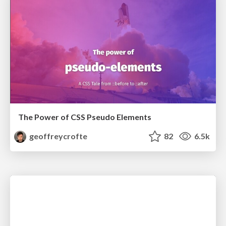
The Power of CSS Pseudo Elements
geoffreycrofte
82
6.5k