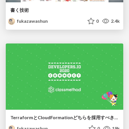
書く技術
fukazawashun
0
2.4k
TerraformとCloudFormationどちらを採用すべき？
fukazawashun
0
19k