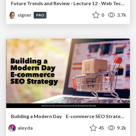
Future Trends and Review - Lecture 12 - Web Technologies (1019888BNR)
signer
0
3.7k
PRO
Building a Modern Day E-commerce SEO Strategy
aleyda
45
9.2k