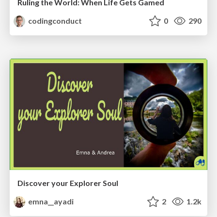
Ruling the World: When Life Gets Gamed
codingconduct
0
290
Discover your Explorer Soul
emna__ayadi
2
1.2k