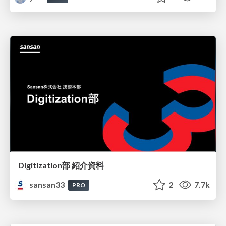
Digitization部 紹介資料
sansan33
2
7.7k
PRO