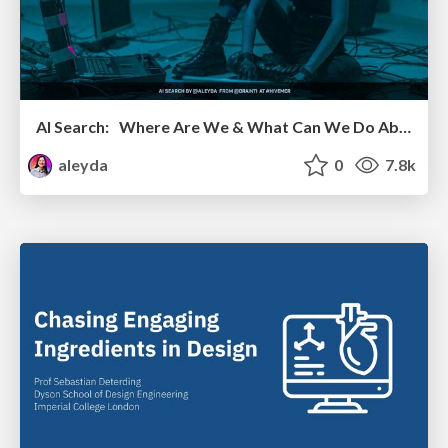
AI Search: Where Are We & What Can We Do About It?
aleyda
0
7.8k