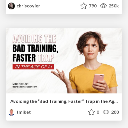
chriscoyier
790
250k
Avoiding the “Bad Training, Faster” Trap in the Age of AI
tmiket
0
200