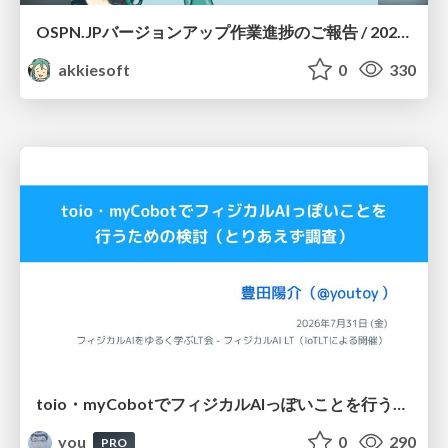
OSPN.JPバージョンアップ作業進捗のご報告 / 20260801-osc26kyoto
akkiesoft
0
330
toio・myCobotでフィジカルAIっぽいことを行うための検討（とりあえず調査） / フィジカルAI LT（IoTLTによる開催）
you
0
290
PRO