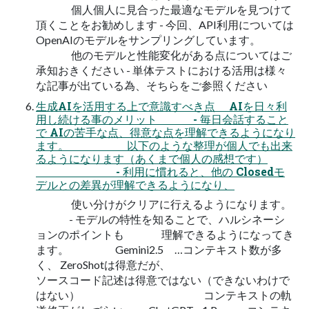
個人個人に見合った最適なモデルを見つけて
頂くことをお勧めします - 今回、API利用については
OpenAIのモデルをサンプリングしています。
他のモデルと性能変化がある点についてはご
承知おきください - 単体テストにおける活用は様々
な記事が出ている為、そちらをご参照ください
生成AIを活用する上で意識すべき点 AIを日々利
用し続ける事のメリット - 毎日会話すること
で AIの苦手な点、得意な点を理解できるようになり
ます。 以下のような整理が個人でも出来
るようになります（あくまで個人の感想です）
- 利用に慣れると、他の Closedモ
デルとの差異が理解できるようになり、
使い分けがクリアに行えるようになります。
- モデルの特性を知ることで、ハルシネーシ
ョンのポイントも 理解できるようになってき
ます。 Gemini2.5 …コンテキスト数が多
く、 ZeroShotは得意だが、
ソースコード記述は得意ではない（できないわけで
はない） コンテキストの軌