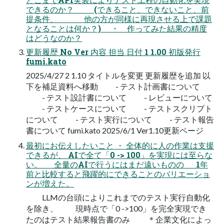
できるのか？ (できること、できないこと、前
提条件、 他の方が同様に再現させる上で課題
となることは何か？) ・ 作ってみた結果の精度
はどうなのか？
更新履歴 No Ver 内容 担当 日付 1 1.00 初版発行
fumi.kato
2025/4/27 2 1.10 タイトルを変更 更新履歴を追加 以
下を補足資料へ移動 - テスト計画書について
- テスト設計書について - レビューについて
- テストケースについて - テストスクリプト
について - テスト実行について - テスト報告
書について fumi.kato 2025/6/1 Ver1.10更新ページ
最初にお伝えしたいこと ・ 全体的に人の作業は支援
できるが、 AIで全て「0 -> 100」を実現には至らな
い。 全量のAIで行うにはまだ遠いものの 1年
前と比較すると飛躍的にできることのバリエーショ
ンが増えた。
LLMの台頭によりこれまでのテスト実行自動化
を除き、 現時点で「0 ->100」を完全実現でき
たのはテスト結果報告書のみ ＊企業文化によっ