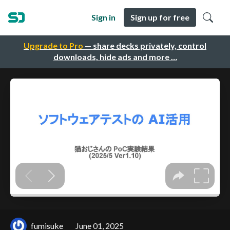
Sign in
Sign up for free
Upgrade to Pro
— share decks privately, control
downloads, hide ads and more …
fumisuke
June 01, 2025