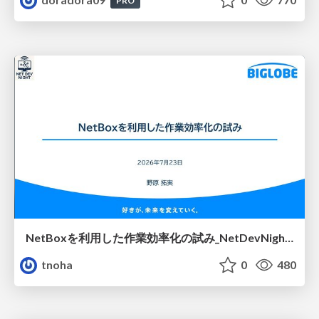
PRO
NetBoxを利用した作業効率化の試み_NetDevNight4
tnoha
0
480