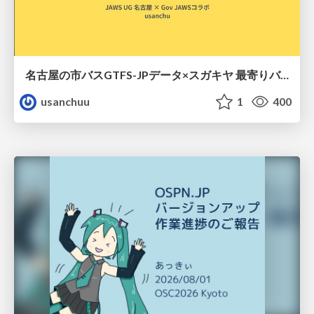
名古屋の市バスGTFS-JPデータ×スガキヤ 最寄りバス停検索をAmazon ElastiCache Serverless for Valkeyで最適化する
usanchuu
1
400