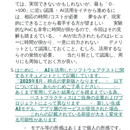
ては、実現できないかもしれないが、最も「 0 -
>100」に近い認識 ・ AI活用をイチから進めるに
は、相応の時間 /コストが必要 夢をみず、現実
的にできることから着手する方が望ましい 実験
的なPoCも非常に時間が掛かるので、今回はその見
解も踏まえている。 ・ AIが出力されたものはレビュ
ーに時間が掛かり、一意に出力されない デメリ
ットとして認識しておくこと。むしろ、活用するな
らその覚悟が必要。 当たり前として認識し、周
りにも周知しておく方が良い。
はじめに ・ AIを活用したソフトウェアテストに関
するドキュメントとして記載しています。
「2025年5月」時点の更新版となります。 ・ 以下
については、あらかじめご了承ください。 ‐
あくまで実用してみた結果などを踏まえている為、
ベストプラクティスはご自身の企業およびプ
ロジェクトによって異なります ‐ 新しい生成
AIモデル、アプリ層のサービスが提供された場合、
これらの記載されている前提が大きく変化す
る可能性があります
‐ モデル等の所感はあくまで個人の所感です。