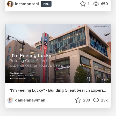
inesmontani
1
650
PRO
"I'm Feeling Lucky" - Building Great Search Experiences for Today's Users (#IAC19)
danielanewman
230
23k