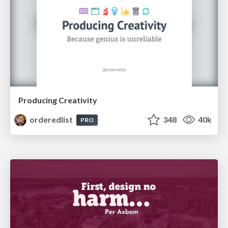
Producing Creativity
orderedlist
348
40k
PRO