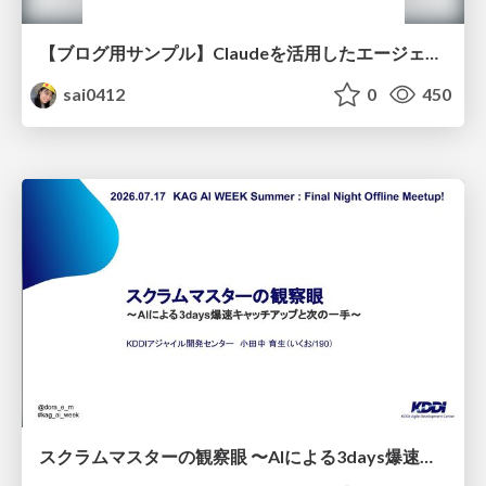
【ブログ用サンプル】Claudeを活用したエージェント分析レポート自動生成例
sai0412
0
450
スクラムマスターの観察眼 〜AIによる3days爆速キャッチアップと次の一手〜/The Scrum Master's Insight: Lightning-Fast 3-Day Catch-Up with AI and the Next Move