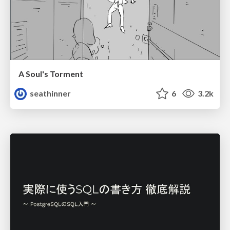
A Soul's Torment
seathinner
6
3.2k