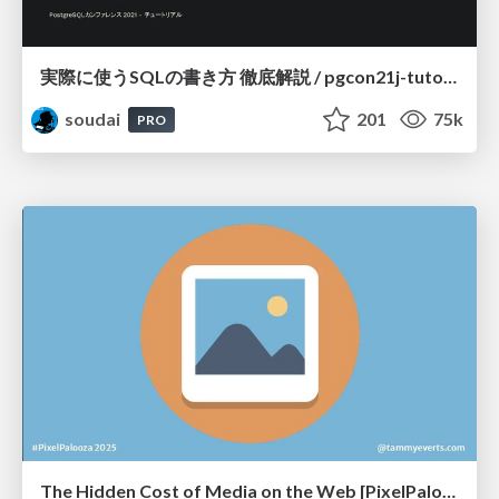
実際に使うSQLの書き方 徹底解説 / pgcon21j-tutorial
soudai
201
75k
PRO
The Hidden Cost of Media on the Web [PixelPalooza 2025]