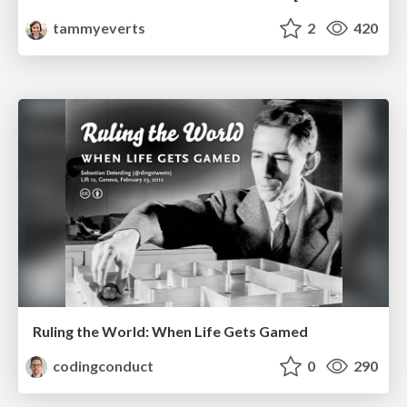
tammyeverts
2
420
Ruling the World: When Life Gets Gamed
codingconduct
0
290