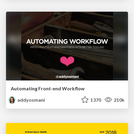
Automating Front-end Workflow
addyosmani
1370
210k