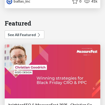
ballas_inc
0
41k
Featured
See All Featured
brightonSEO & MeasureFest 2025 - Christian Goodrich - Winning strategies for Black Friday CRO & PPC