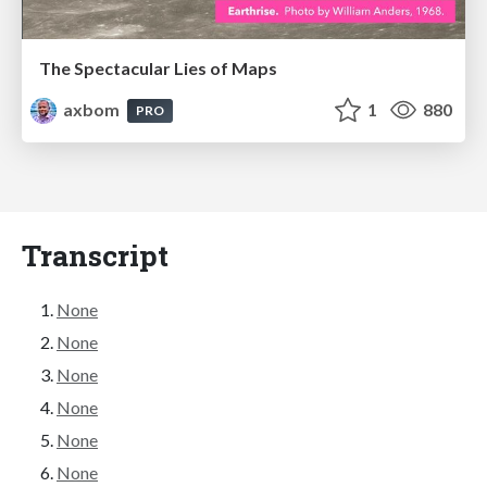
The Spectacular Lies of Maps
axbom
1
880
PRO
Transcript
None
None
None
None
None
None