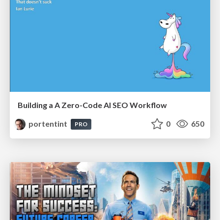
Building a A Zero-Code AI SEO Workflow
portentint
0
650
PRO