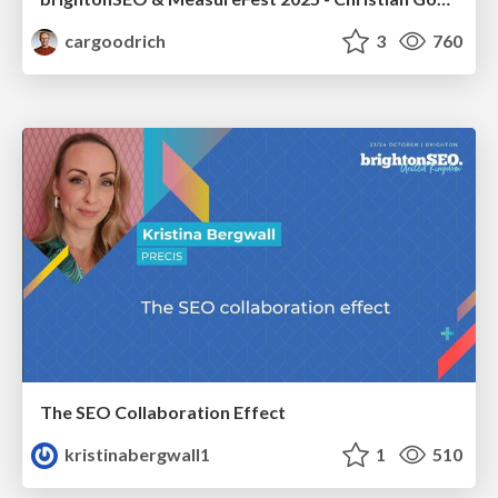
cargoodrich
3
760
The SEO Collaboration Effect
kristinabergwall1
1
510