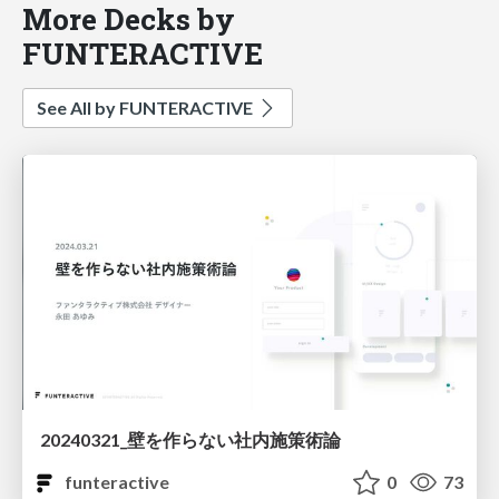
More Decks by
FUNTERACTIVE
See All by FUNTERACTIVE
20240321_壁を作らない社内施策術論
funteractive
0
73