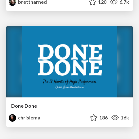
brettharned
120
6.7k
Done Done
chrislema
186
16k