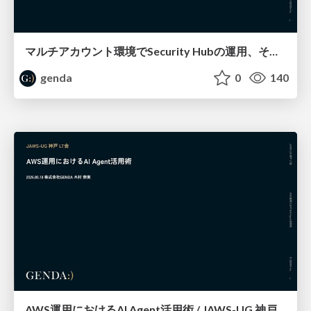
マルチアカウント環境でSecurity Hubの運用、その後どうなった？ / SRE NEXT 2026 miniLT会
genda
0
140
AWS運用におけるAI Agent活用術 / JAWS-UG 神戸 #11 LT大会