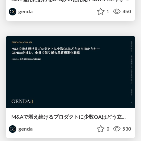
genda
1
450
M&Aで増え続けるプロダクトに少数QAはどう立ち向かうか─GENDAが挑む、全員で取り組む品質標準化戦略 / GENDA Tech Talk #4
genda
0
530