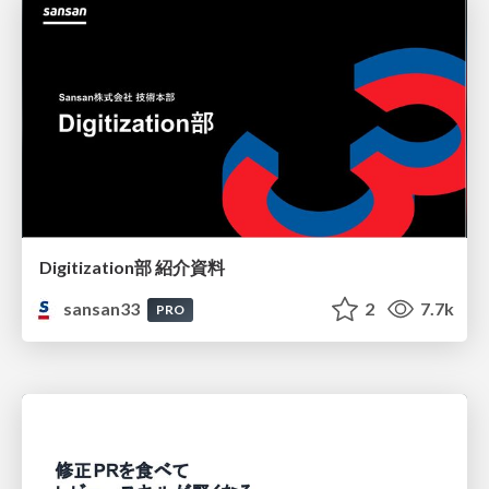
Digitization部 紹介資料
sansan33
2
7.7k
PRO