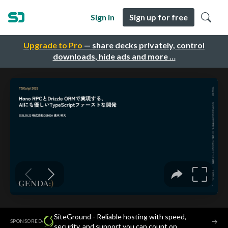
Sign in
Sign up for free
Upgrade to Pro
— share decks privately, control
downloads, hide ads and more …
SiteGround - Reliable hosting with speed,
·
→
SPONSORED
security, and support you can count on.