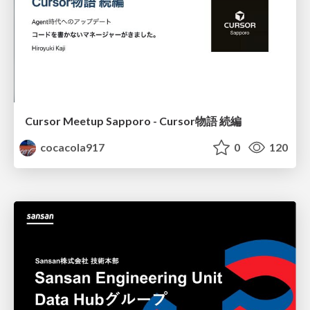
Cursor Meetup Sapporo - Cursor物語 続編
cocacola917
0
120