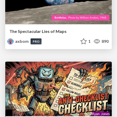
The Spectacular Lies of Maps
axbom
1
890
PRO