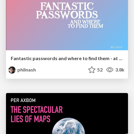
Fantastic passwords and where to find them - at NoRuKo
philnash
52
3.8k