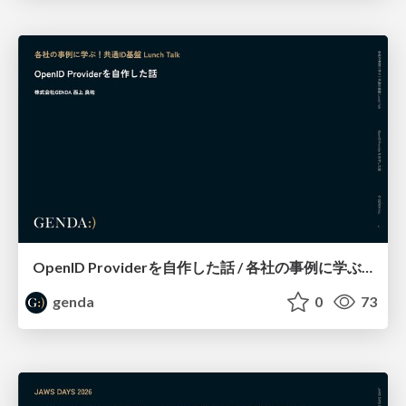
OpenID Providerを自作した話 / 各社の事例に学ぶ！共通ID基盤 Lunch Talk
genda
0
73