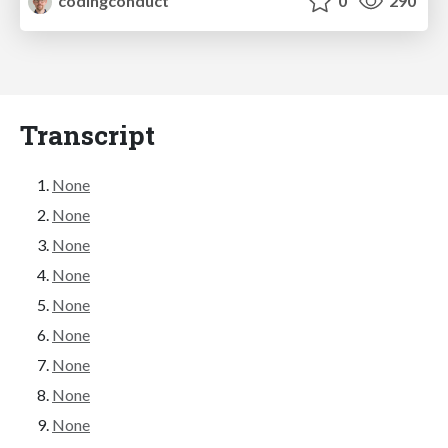
codingconduct
0
290
Transcript
None
None
None
None
None
None
None
None
None