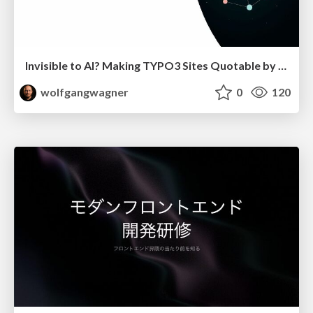
Invisible to AI? Making TYPO3 Sites Quotable by AI Search Systems
wolfgangwagner
0
120