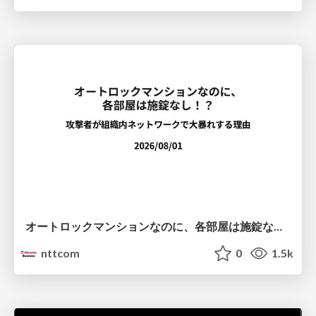
オートロックマンションなのに、各部屋は施錠なし！？ 攻撃者が組織内ネットワークで大暴れする理由 / The Front Door Is Locked, but the Rooms Are Wide Open: Why Attackers Move Freely Inside Enterprise Networks
nttcom
0
1.5k