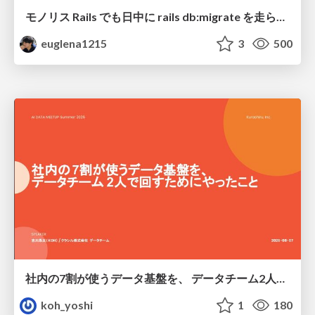
モノリス Rails でも日中に rails db:migrate を走らせたい！ / Daytime rails db:migrate on Monolithic Rails!
euglena1215
3
500
社内の7割が使うデータ基盤を、 データチーム2人で回すためにやったこと
koh_yoshi
1
180