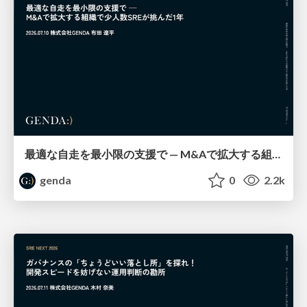
最適な自走を最小限の支援で — M&Aで拡大する組織で少人数SREが挑んだ1年 / SRE NEXT 2026
genda
0
2.2k