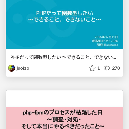
PHPだって関数型したい 〜できること、できないこと〜 / fp-in-php
jsoizo
1
270