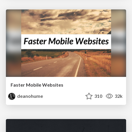
Faster Mobile Websites
deanohume
310
32k