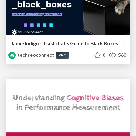
Jamie Indigo - Trashchat’s Guide to Black Boxes: Technical SEO Tactics for LLMs
techseoconnect
0
560
PRO