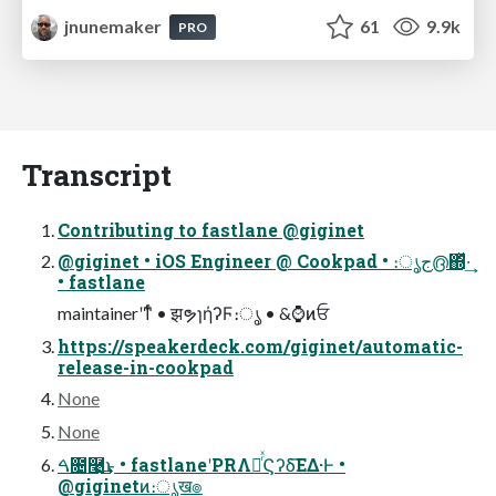
jnunemaker
61
9.9k
PRO
Transcript
Contributing to fastlane @giginet
@giginet • iOS Engineer @ Cookpad • ։ൃج൫΍ͬͯ·͢
• fastlane
maintainerʹͳͬͨ • झຯɿήʔϜ։ൃ • &⌚ͷਓ
https://speakerdeck.com/giginet/automatic-
release-in-cookpad
None
None
ࠓ೔࿩͢͜ͱ • fastlaneʹPRΛૹͬͯϚʔδ͞ΕΔ·Ͱ •
@giginetͷ։ൃख๏