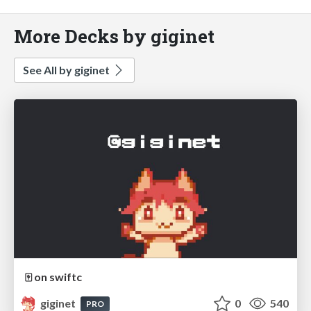
More Decks by giginet
See All by giginet
🀄️ on swiftc
giginet
0
540
PRO