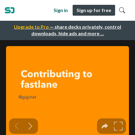
Sign in
Sign up for free
Upgrade to Pro
— share decks privately, control
downloads, hide ads and more …