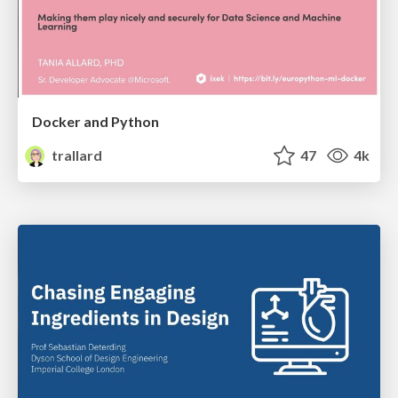
Docker and Python
trallard
47
4k