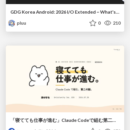
GDG Korea Android: 2026 I/O Extended ~ What's new in Android development tools
pluu
0
210
「寝てても仕事が進む」Claude Codeで組む第二の脳