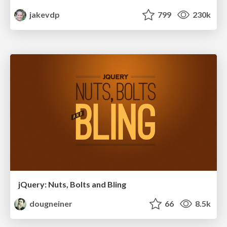
jakevdp
799
230k
jQuery: Nuts, Bolts and Bling
dougneiner
66
8.5k