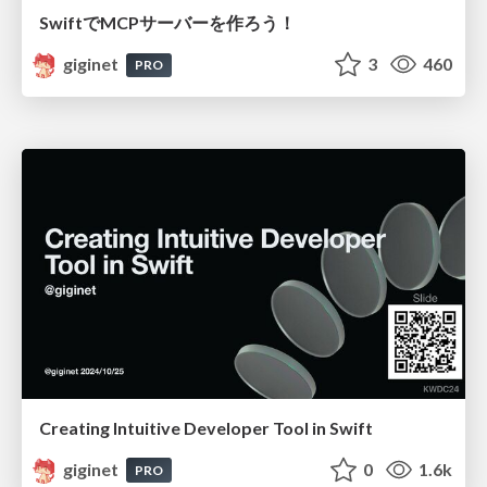
SwiftでMCPサーバーを作ろう！
giginet
3
460
PRO
Creating Intuitive Developer Tool in Swift
giginet
0
1.6k
PRO