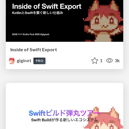
Inside of Swift Export
giginet
1
3k
PRO