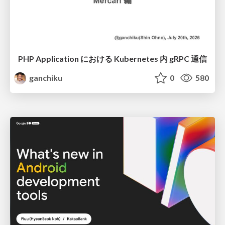
PHP Application における Kubernetes 内 gRPC 通信
ganchiku
0
580