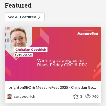
Featured
See All Featured
brightonSEO & MeasureFest 2025 - Christian Goodrich - Winning strategies for Black Friday CRO & PPC
cargoodrich
3
760