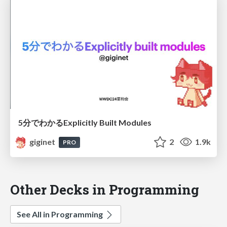
5分でわかるExplicitly Built Modules
giginet
2
1.9k
PRO
Other Decks in Programming
See All in Programming