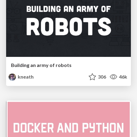
Building an army of robots
kneath
306
46k