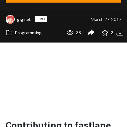
giginet
March 27, 2017
PRO
Programming
2.9k
2
Contributing to fastlane