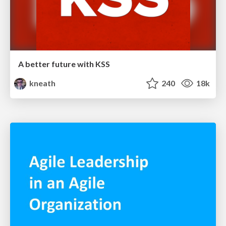
A better future with KSS
kneath
240
18k