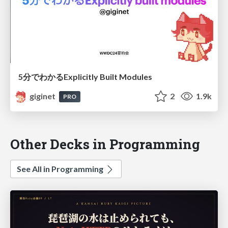
5分でわかるExplicitly Built Modules
giginet
2
1.9k
PRO
Other Decks in Programming
See All in Programming