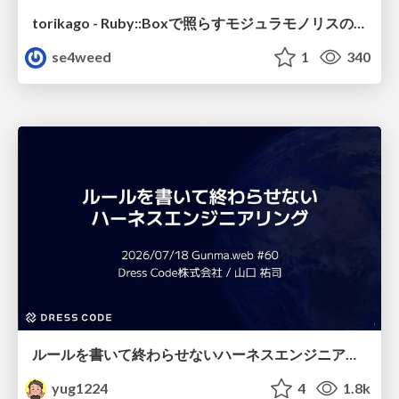
torikago - Ruby::Boxで照らすモジュラモノリスの実行境界
se4weed
1
340
ルールを書いて終わらせないハーネスエンジニアリング
yug1224
4
1.8k