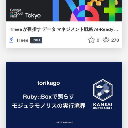
freee が目指す データ マネジメント戦略 AI-Ready 時代を支える 攻めのガバナンスとは
freee
0
270
PRO