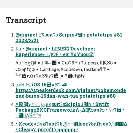
Transcript
@giginet ৽͍͠Ϗϧυπʔϧ Scipioͷ͝঺հ potatotips #81
2023/2/21
୭ʁ • @giginet • LINEגࣜձࣾ Developer
Experience։ൃνʔϜ • ex ΫοΫύουגࣜձࣾ
ϞόΠϧج൫෦ • ٕज़ސ໰ • ϚωʔϑΥϫʔυ, peep, ϢϏϨδ •
OSSϝϯςφ • Carthage, XcodeGen, fastlaneͳͲ •
࠷ۙ͸ϗάϫʔπϨΨγʔ΍ͬͯ·͢ • ྈ͸εϦβϦϯ
ϙέϞϯͰֶͿiOS 16஄ؙπΞʔ 🚅
https://speakerdeck.com/giginet/pokemonde
xue-buios-16dan-wan-tua potatotips #80
ࠓ೔࿩͢͜ͱ • ։ൃதͷϏϧυπʔϧScipioͷ͝঺հ • Swift
Package͔ΒXCFrameworkΛ࡞Δ৽͍͠Ϗϧυπʔϧ • ؆୯ͳ࢖͍ํ •
Ͳ͏΍ͬͯಈ͍͍ͯΔ͔؆୯ͳ֓ཁ
• Xcodeͷඪ४తͳύοέʔδ౷߹Ͱ͸ɺύοέʔδͷΩϟογϡʹ ໰୊͕͋Δ
• Clean͢Δͱpurgeͨ͠Γͱ͔ŋŋŋŋŋŋ •