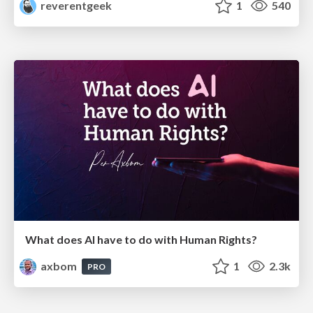
reverentgeek
1
540
What does AI have to do with Human Rights?
axbom
1
2.3k
PRO