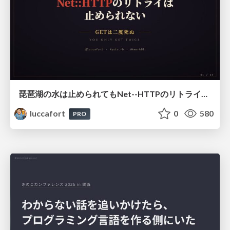
琵琶湖の水は止められてもNet--HTTPのリトライは止められない / You might be able to stop the water flow of Lake Biwa but you can't stop Net::HTTP retries
luccafort
0
580
PRO