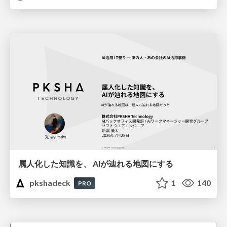
属人化した知識を、 AIが辿れる地図にする
pkshadeck
1
140
PRO