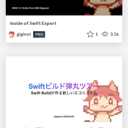
Inside of Swift Export
giginet
1
3.1k
PRO