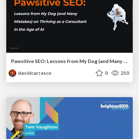
Pawsitive SEO: Lessons from My Dog (and Many Mistakes) on Thriving as a Consultant in the Age of AI
davidcarrasco
0
210