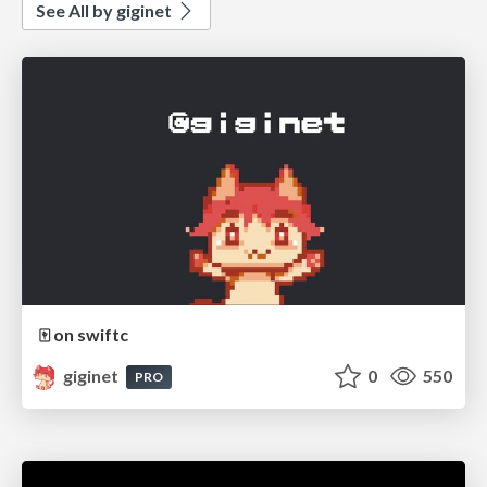
See All by giginet
🀄️ on swiftc
giginet
0
550
PRO