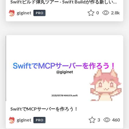
Swiftビルド弾丸ツアー - Swift Buildが作る新しいエコシステム
giginet
0
2.8k
PRO
SwiftでMCPサーバーを作ろう！
giginet
3
460
PRO