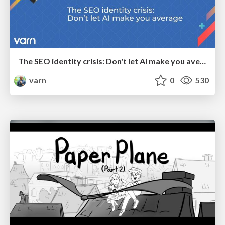
The SEO identity crisis: Don't let AI make you average
varn
0
530