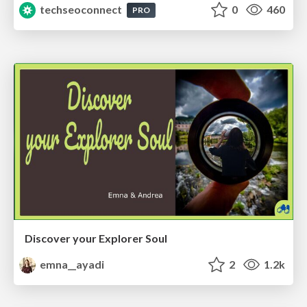
techseoconnect
0
460
PRO
Discover your Explorer Soul
emna__ayadi
2
1.2k