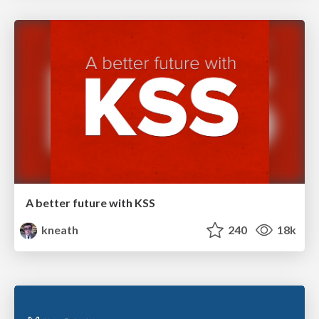
A better future with KSS
kneath
240
18k