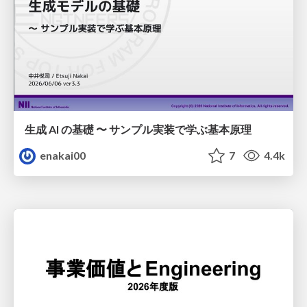
生成 AI の基礎 〜 サンプル実装で学ぶ基本原理
enakai00
7
4.4k