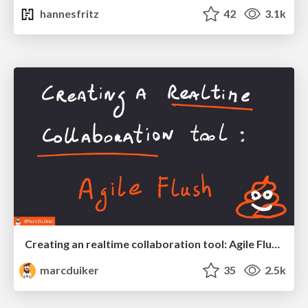
hannesfritz
42
3.1k
Creating an realtime collaboration tool: Agile Flush - .NET Oxford
marcduiker
35
2.5k