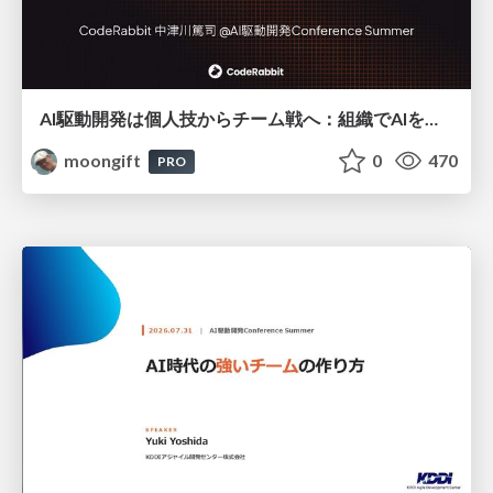
AI駆動開発は個人技からチーム戦へ：組織でAIを使いこなすための実践設計
moongift
0
470
PRO