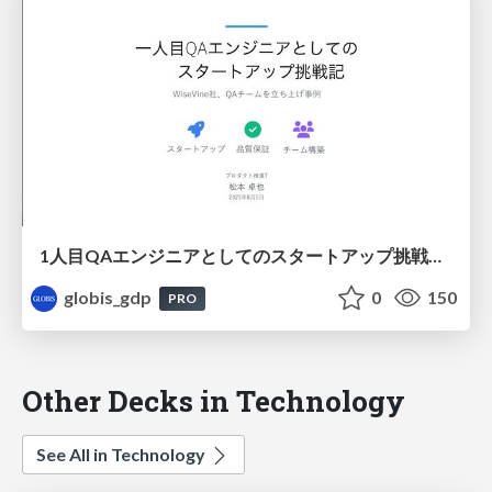
1人目QAエンジニアとしてのスタートアップ挑戦記 by Takuya Motsumoto / The story of my first startup challenge as a QA engineer
globis_gdp
0
150
PRO
Other Decks in Technology
See All in Technology