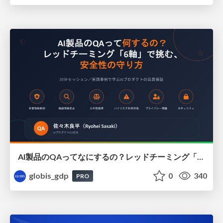
AI製品のQAってなにするの？レッドチーミング「6軸」で挑む、安全性の守り方 / AI Product QA: Protecting Safety with 6 Pillars of Red Teaming
globis_gdp
0
340
PRO