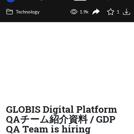
Technology
1.9k
1
GLOBIS Digital Platform
QAチーム紹介資料 / GDP
QA Team is hiring