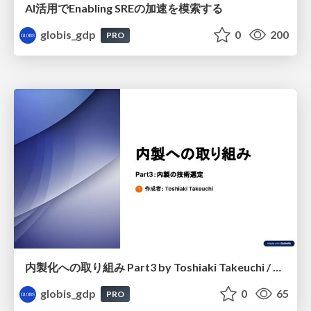
AI活用でEnabling SREの加速を模索する
globis_gdp
0
200
PRO
内製化への取り組み Part3 by Toshiaki Takeuchi / Efforts toward in-house production Part 3
globis_gdp
0
65
PRO