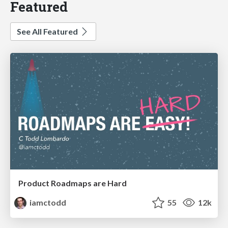
Featured
See All Featured
Product Roadmaps are Hard
iamctodd
55
12k