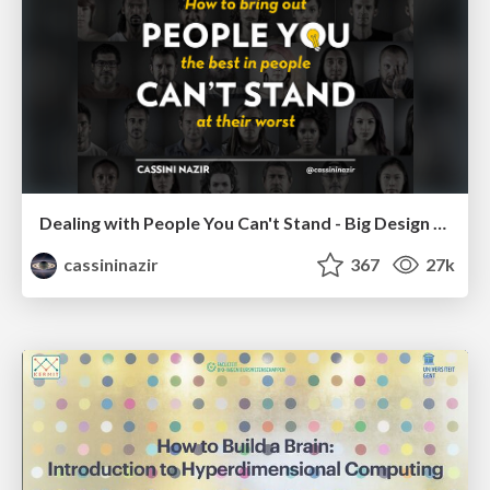
Dealing with People You Can't Stand - Big Design 2015
cassininazir
367
27k