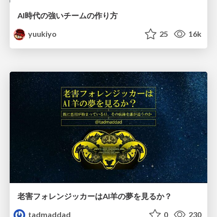
AI時代の強いチームの作り方
yuukiyo
25
16k
老害フォレンジッカーはAI羊の夢を見るか？
tadmaddad
0
230