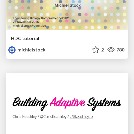
HDC tutorial
michielstock
2
780