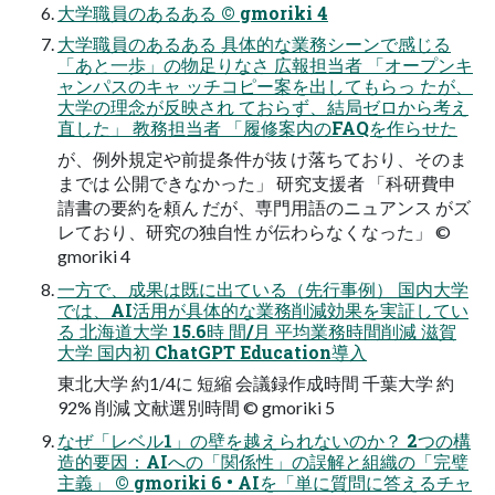
大学職員のあるある © gmoriki 4
大学職員のあるある 具体的な業務シーンで感じる
「あと一歩」の物足りなさ 広報担当者 「オープンキ
ャンパスのキャ ッチコピー案を出してもらっ たが、
大学の理念が反映され ておらず、結局ゼロから考え
直した」 教務担当者 「履修案内のFAQを作らせた
が、例外規定や前提条件が抜 け落ちており、そのま
までは 公開できなかった」 研究支援者 「科研費申
請書の要約を頼ん だが、専門用語のニュアンス がズ
レており、研究の独自性 が伝わらなくなった」 ©
gmoriki 4
一方で、成果は既に出ている（先行事例） 国内大学
では、AI活用が具体的な業務削減効果を実証してい
る 北海道大学 15.6時 間/月 平均業務時間削減 滋賀
大学 国内初 ChatGPT Education導入
東北大学 約1/4に 短縮 会議録作成時間 千葉大学 約
92% 削減 文献選別時間 © gmoriki 5
なぜ「レベル1」の壁を越えられないのか？ 2つの構
造的要因：AIへの「関係性」の誤解と組織の「完璧
主義」 © gmoriki 6 • AIを「単に質問に答えるチャ