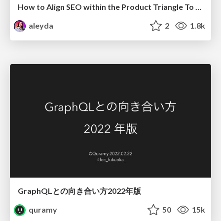
How to Align SEO within the Product Triangle To Get Buy-In & Support - #RIMC
aleyda
2
1.8k
GraphQLとの向き合い方2022年版
quramy
50
15k