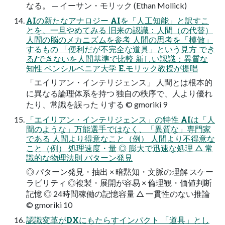
なる。 — イーサン・モリック (Ethan Mollick)
AIの新たなアナロジー AIを「人工知能」と訳すこ
とを、一旦やめてみる 旧来の認識：人間（の代替）
人間の脳のメカニズムを参考 人間の思考を「模倣」
するもの 「便利だが不完全な道具」という見方 でき
る/できないを人間基準で比較 新しい認識：異質な
知性 ペンシルベニア大学 E.モリック教授が提唱
「エイリアン・インテリジェンス」 人間とは根本的
に異なる論理体系を持つ 独自の秩序で、人より優れ
たり、常識を誤った りする © gmoriki 9
「エイリアン・インテリジェンス」の特性 AIは「人
間のような」万能選手ではなく、「異質な」専門家
である 人間より得意なこと（例） 人間より不得意な
こと（例） 処理速度・量 ◎ 膨大で迅速な処理 △ 常
識的な物理法則 パターン発見
◎ パターン発見・抽出 × 暗黙知・文脈の理解 スケー
ラビリティ ◎複製・展開が容易 × 倫理観・価値判断
記憶 ◎ 24時間稼働の記憶容量 △ 一貫性のない推論
© gmoriki 10
認識変革がDXにもたらすインパクト 「道具」とし