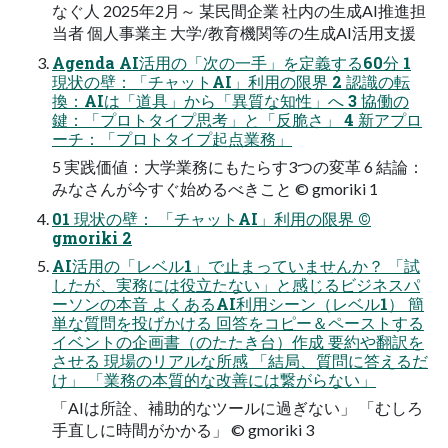
なぐ人 2025年2月～ 某民間企業 社内の生成AI推進担
当者 個人事業主 大学/教育機関等の生成AI活用支援
Agenda AI活用の「次の一手」を定義する60分 1
現状の壁：「チャットAI」利用の限界 2 認識の転
換：AIは「道具」から「異質な知性」へ 3 協働の
鍵：「プロトタイプ思考」と「反脆さ」 4 新アプロ
ーチ：「プロトタイプ起点業務」
5 実践価値：大学業務にもたらす3つの変革 6 結論：
みなさんが今すぐ始めるべきこと © gmoriki 1
01 現状の壁： 「チャットAI」利用の限界 ©
gmoriki 2
AI活用の「レベル1」で止まっていませんか？ 「試
したが、実務には役立たない」と感じるビジネスパ
ーソンの本音 よくあるAI利用シーン（レベル1） 簡
単な質問を投げかける 回答をコピー＆ペーストする
イベントの企画書（のたたき台）作成 要約や翻訳を
させる 現場のリアルな所感 「結局、質問に答えるだ
け」 「業務の本質的な改善には繋がらない」
「AIは所詮、補助的なツールに過ぎない」 「むしろ
手直しに時間がかかる」 © gmoriki 3