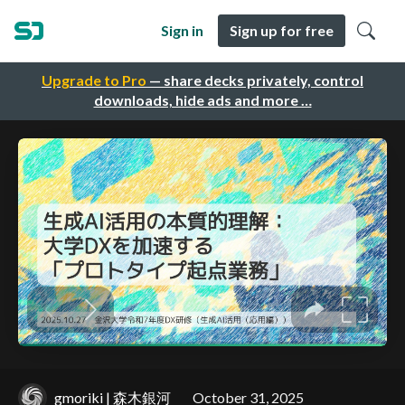
Sign in
Sign up for free
Upgrade to Pro
— share decks privately, control
downloads, hide ads and more …
gmoriki | 森木銀河
October 31, 2025