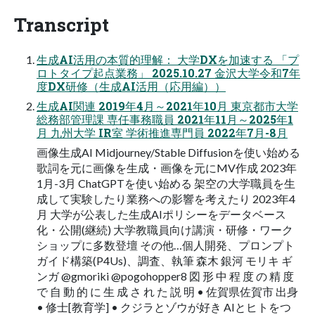
Transcript
生成AI活用の本質的理解： 大学DXを加速する 「プ
ロトタイプ起点業務」 2025.10.27 金沢大学令和7年
度DX研修（生成AI活用（応用編））
生成AI関連 2019年4月～2021年10月 東京都市大学
総務部管理課 専任事務職員 2021年11月～2025年1
月 九州大学 IR室 学術推進専門員 2022年7月-8月
画像生成AI Midjourney/Stable Diffusionを使い始める
歌詞を元に画像を生成・画像を元にMV作成 2023年
1月-3月 ChatGPTを使い始める 架空の大学職員を生
成して実験したり業務への影響を考えたり 2023年4
月 大学が公表した生成AIポリシーをデータベース
化・公開(継続) 大学教職員向け講演・研修・ワーク
ショップに多数登壇 その他…個人開発、プロンプト
ガイド構築(P4Us)、調査、執筆 森木 銀河 モリキ ギ
ンガ @gmoriki @pogohopper8 図 形 中 程 度 の 精 度
で 自 動 的 に 生 成 さ れ た 説 明 • 佐賀県佐賀市 出身
• 修士[教育学] • クジラとゾウが好き AIとヒトをつ