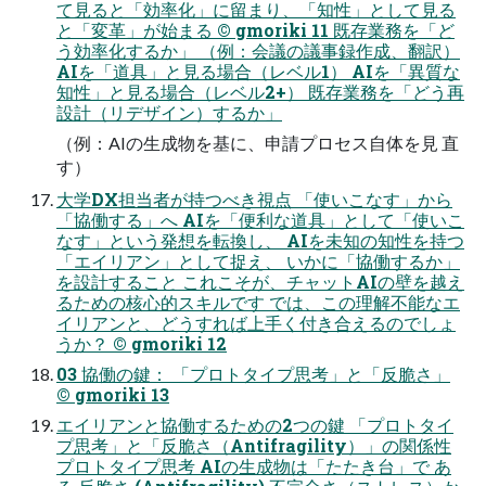
て見ると「効率化」に留まり、「知性」として見る
と「変革」が始まる © gmoriki 11 既存業務を「ど
う効率化するか」 （例：会議の議事録作成、翻訳）
AIを「道具」と見る場合（レベル1） AIを「異質な
知性」と見る場合（レベル2+） 既存業務を「どう再
設計（リデザイン）するか」
（例：AIの生成物を基に、申請プロセス自体を見 直
す）
大学DX担当者が持つべき視点 「使いこなす」から
「協働する」へ AIを「便利な道具」として「使いこ
なす」という発想を転換し、 AIを未知の知性を持つ
「エイリアン」として捉え、 いかに「協働するか」
を設計すること これこそが、チャットAIの壁を越え
るための核心的スキルです では、この理解不能なエ
イリアンと、どうすれば上手く付き合えるのでしょ
うか？ © gmoriki 12
03 協働の鍵： 「プロトタイプ思考」と「反脆さ」
© gmoriki 13
エイリアンと協働するための2つの鍵 「プロトタイ
プ思考」と「反脆さ（Antifragility）」の関係性
プロトタイプ思考 AIの生成物は「たたき台」で あ