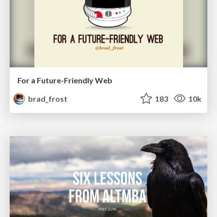
For a Future-Friendly Web
brad_frost
183
10k