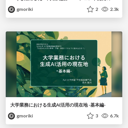
gmoriki
2
2.3k
大学業務における生成AI活用の現在地 -基本編-
gmoriki
3
6.7k