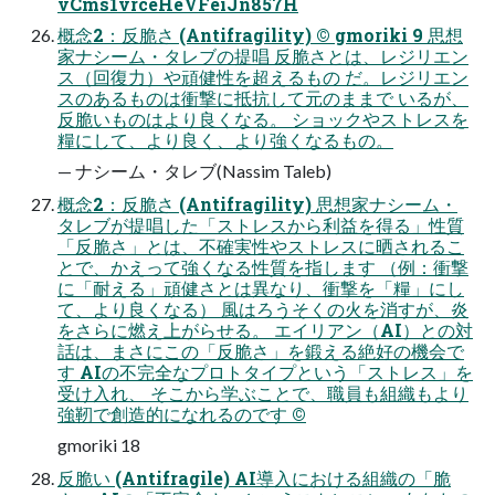
vCms1vrceHeVFeiJn857H
概念2：反脆さ (Antifragility) © gmoriki 9 思想
家ナシーム・タレブの提唱 反脆さとは、レジリエン
ス（回復力）や頑健性を超えるもの だ。レジリエン
スのあるものは衝撃に抵抗して元のままで いるが、
反脆いものはより良くなる。 ショックやストレスを
糧にして、より良く、より強くなるもの。
— ナシーム・タレブ(Nassim Taleb)
概念2：反脆さ (Antifragility) 思想家ナシーム・
タレブが提唱した「ストレスから利益を得る」性質
「反脆さ」とは、不確実性やストレスに晒されるこ
とで、かえって強くなる性質を指します （例：衝撃
に「耐える」頑健さとは異なり、衝撃を「糧」にし
て、より良くなる） 風はろうそくの火を消すが、炎
をさらに燃え上がらせる。 エイリアン（AI）との対
話は、まさにこの「反脆さ」を鍛える絶好の機会で
す AIの不完全なプロトタイプという「ストレス」を
受け入れ、 そこから学ぶことで、職員も組織もより
強靭で創造的になれるのです ©
gmoriki 18
反脆い (Antifragile) AI導入における組織の「脆