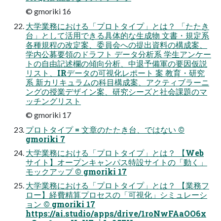
© gmoriki 16
大学業務における「プロトタイプ」とは？ 「たたき
台」として活用できる具体的な生成物 文書・規定系
各種規程の改定案、委員会への提出資料の構成案、
学内公募要領のドラフト データ分析系 学生アンケー
トの自由記述欄の傾向分析、中退予備軍の要因仮説
リスト、IRデータの可視化レポート 案 教育・研究
系 新カリキュラムの科目構成案、アクティブラーニ
ングの授業デザイン案、研究シーズと社会課題のマ
ッチングリスト
© gmoriki 17
プロトタイプ = 文章のたたき台、ではない ©
gmoriki 7
大学業務における「プロトタイプ」とは？ 【Web
サイト】オープンキャンパス特設サイトの「動く」
モックアップ © gmoriki 17
大学業務における「プロトタイプ」とは？ 【業務フ
ロー】経費精算プロセスの「可視化」シミュレーシ
ョン © gmoriki 17
https://ai.studio/apps/drive/1roNwFAaOO6x