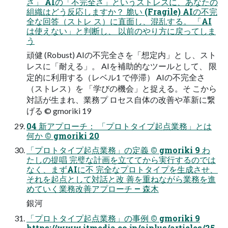
さ」 AIの「不完全さ」というストレスに、あなたの
組織はどう反応しますか？ 脆い (Fragile) AIの不完
全な回答（ストレ ス）に直面し、混乱する。 「AI
は使えない」と判断し、 以前のやり方に戻ってしま
う
頑健 (Robust) AIの不完全さを「想定内」と し、スト
レスに「耐える」。 AIを補助的なツールとして、 限
定的に利用する（レベル1 で停滞） AIの不完全さ
（ストレス）を 「学びの機会」と捉える。そ こから
対話が生まれ、業務プ ロセス自体の改善や革新に繋
げる © gmoriki 19
04 新アプローチ： 「プロトタイプ起点業務」とは
何か © gmoriki 20
「プロトタイプ起点業務」の定義 © gmoriki 9 わ
たしの提唱 完璧な計画を立ててから実行するのでは
なく、まずAIに不 完全なプロトタイプを生成させ、
それを起点として対話と改 善を重ねながら業務を進
めていく業務改善アプローチ — 森木
銀河
「プロトタイプ起点業務」の事例 © gmoriki 9
https://www.itmedia.co.jp/aiplus/articles/25