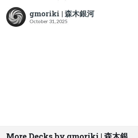
gmoriki | 森木銀河
October 31, 2025
More Decks by gmoriki | 森木銀