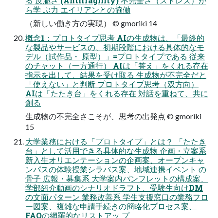
る 反脆さ (Antifragility) 不完全さ（ストレス）か
ら学 ぶ力 エイリアンとの協働
（新しい働き方の実現） © gmoriki 14
概念1：プロトタイプ思考 AIの生成物は、「最終的
な製品やサービスの、初期段階における具体的なモ
デル（試作品・ 原型）」=プロトタイプである 従来
のチャット（一方通行） AIは「答え」をくれる存在
指示を出して、結果を受け取る 生成物が不完全だと
「使えない」と判断 プロトタイプ思考（双方向）
AIは「たたき台」をくれる存在 対話を重ねて、共に
創る
生成物の不完全さこそが、思考の出発点 © gmoriki
15
大学業務における「プロトタイプ」とは？ 「たたき
台」として活用できる具体的な生成物 企画・立案系
新入生オリエンテーションの企画案、オープンキャ
ンパスの体験授業シラバス案、地域連携イベント の
骨子 広報・募集系 大学案内パンフレットの構成案、
学部紹介動画のシナリオドラフト、受験生向けDM
の文面パターン 業務改善系 学生支援窓口の業務フロ
ー図案、複雑な申請手続きの簡略化プロセス案、
FAQの網羅的なリストアッ プ