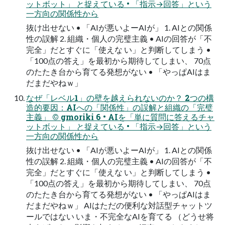
ットボット」 と捉えている • 「指示→回答」という
一方向の関係性から
抜け出せない • 「AIが悪いよーAIが」 1. AIとの関係
性の誤解 2. 組織・個人の完璧主義 • AIの回答が「不
完全」だとすぐに「使えな い」と判断してしまう •
「100点の答え」を最初から期待してしまい、 70点
のたたき台から育てる発想がない • 「やっぱAIはま
だまだやねｗ」
なぜ「レベル1」の壁を越えられないのか？ 2つの構
造的要因：AIへの「関係性」の誤解と組織の「完璧
主義」 © gmoriki 6 • AIを「単に質問に答えるチャ
ットボット」 と捉えている • 「指示→回答」という
一方向の関係性から
抜け出せない • 「AIが悪いよーAIが」 1. AIとの関係
性の誤解 2. 組織・個人の完璧主義 • AIの回答が「不
完全」だとすぐに「使えな い」と判断してしまう •
「100点の答え」を最初から期待してしまい、 70点
のたたき台から育てる発想がない • 「やっぱAIはま
だまだやねｗ」 AIはただの便利な対話型チャットツ
ールではない いま・不完全なAIを育てる （どうせ将