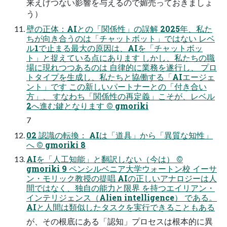
来えげつない影響を与えるので媚売っておきましょ
う）
壁の正体：AIとの「関係性」の誤解 2025年、私た
ちが向き合うのは「チャットボット」ではない レベ
ル1で止まる最大の原因は、AIを「チャットボッ
ト」と捉えている点にあります しかし、私たちの職
場に現れつつあるのは 自律的に業務を遂行し、 プロ
トタイプを生成し、私たちと協働する「AIエージェ
ント」です この新しいパートナーとの「付き合い
方」、 すなわち「関係性の再定義」こそが、レベル
2へ進む鍵となります © gmoriki
7
02 認識の転換： AIは「道具」から「異質な知性」
へ © gmoriki 8
AIを「人工知能」と翻訳しない（今は） ©
gmoriki 9 ペンシルベニア大学ウォートン校 イーサ
ン・モリック教授の提唱 AIの正しいアナロジーは人
間ではなく、独自の能力と限界 を持つエイリアン・
インテリジェンス（Alien intelligence） である。
AIと人間は類似したタスクを実行できることもある
が、その根底にある「認知」プロセスは根本的に異