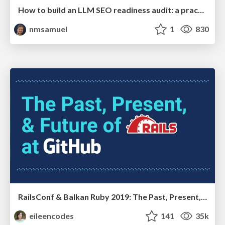
How to build an LLM SEO readiness audit: a practical framework
nmsamuel
1
830
RailsConf & Balkan Ruby 2019: The Past, Present, and Future of Rails at GitHub
eileencodes
141
35k