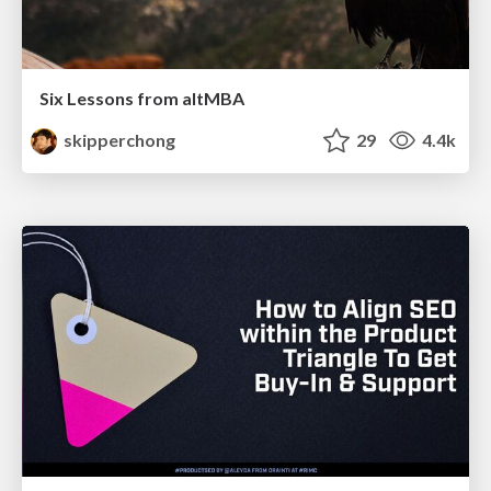
Six Lessons from altMBA
skipperchong
29
4.4k