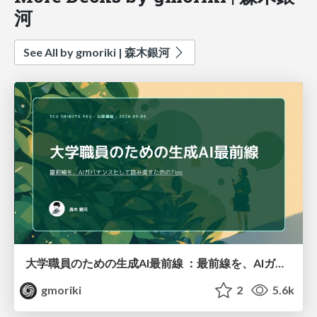
河
See All by gmoriki | 森木銀河
大学職員のための生成AI最前線 ：最前線を、AIガバナンスとして読み直すためのTips
gmoriki
2
5.6k