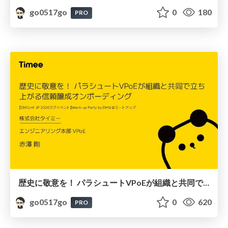
go0517go
0
180
PRO
歴史に敬意を！ パラシュートVPoEが組織と共同で立ち上がる信頼醸成オンボーディング
go0517go
0
620
PRO