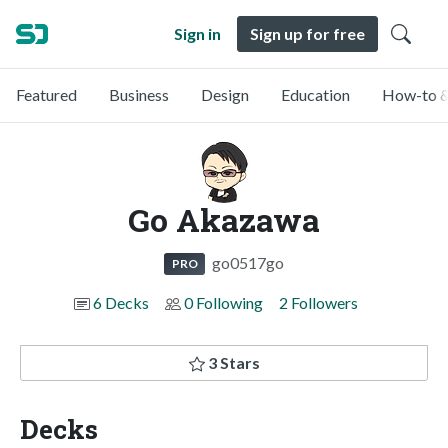
Sign in
Sign up for free
Featured
Business
Design
Education
How-to &
Go Akazawa
go0517go
PRO
6 Decks
0 Following
2 Followers
3 Stars
Decks