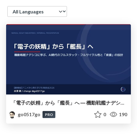
Language
「電子の妖精」から「艦長」へ ― 機動戦艦ナデシコに学ぶ、AI時代のフルスタック・フルサイクル性と「委譲」の設計 ―
go0517go
0
190
PRO