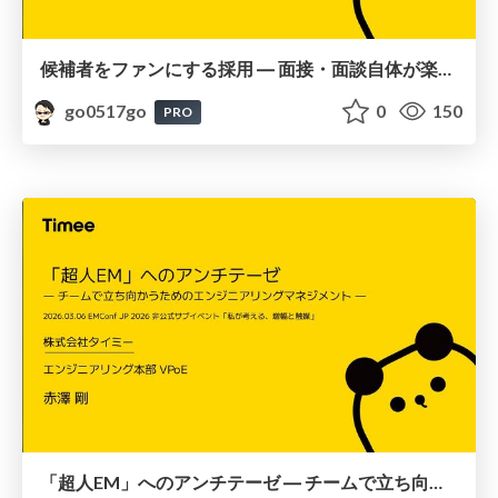
候補者をファンにする採用 ― 面接・面談自体が楽しく有意義であるための設計 ―
go0517go
0
150
PRO
「超人EM」へのアンチテーゼ ― チームで立ち向かうためのエンジニアリングマネジメント ―