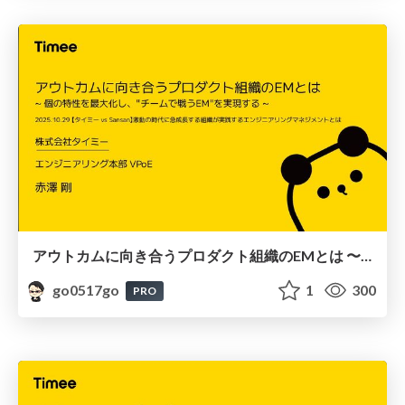
アウトカムに向き合うプロダクト組織のEMとは 〜個の特性を最大化し、"チームで戦うEM"を実現する〜
go0517go
1
300
PRO