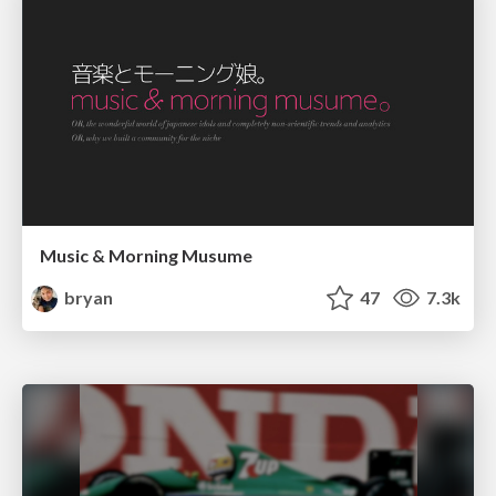
Music & Morning Musume
bryan
47
7.3k