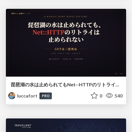
琵琶湖の水は止められてもNet--HTTPのリトライは止められない / You might be able to stop the water flow of Lake Biwa but you can't stop Net::HTTP retries
luccafort
0
540
PRO