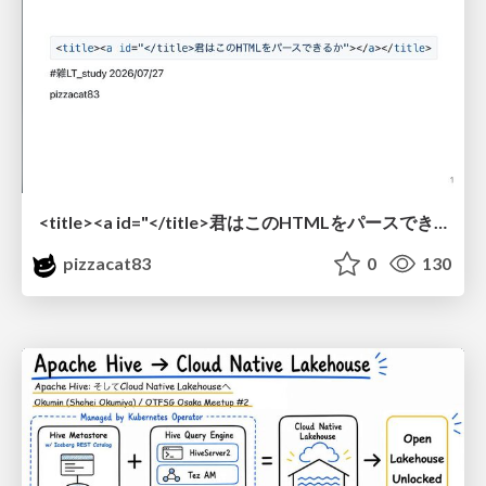
<title><a id="</title>君はこのHTMLをパースできるか"></a></title> #雑LT_study
pizzacat83
0
130