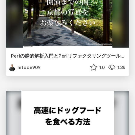
Perlの静的解析入門とPerlリファクタリングツールApp::PRTのご紹介
hitode909
10
13k