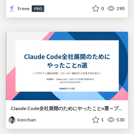
freee
0
190
PRO
Claude Code全社展開のためにやったことn選～プラグイン302個・コミッター271人を支えるために～
kenchan
1
530