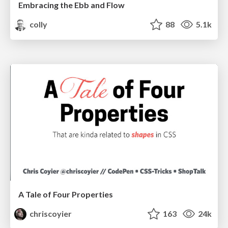
Embracing the Ebb and Flow
colly
88
5.1k
A Tale of Four Properties
chriscoyier
163
24k