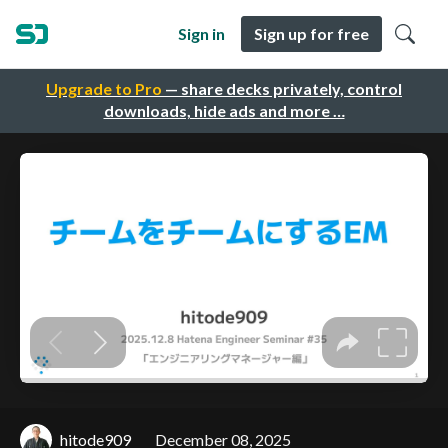
Sign in
Sign up for free
Upgrade to Pro
— share decks privately, control
downloads, hide ads and more …
hitode909
December 08, 2025