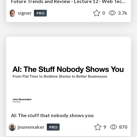
Future Trends and Review - Lecture 12 - Web Technologies (1019888BNR)
signer
0
3.7k
PRO
AI: The stuff that nobody shows you
jnunemaker
9
870
PRO