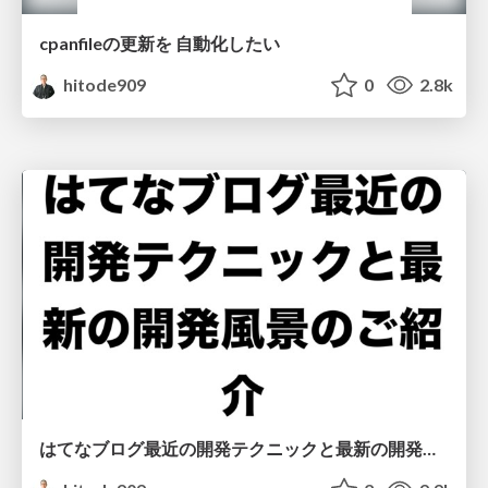
cpanfileの更新を 自動化したい
hitode909
0
2.8k
はてなブログ最近の開発テクニックと最新の開発風景のご紹介