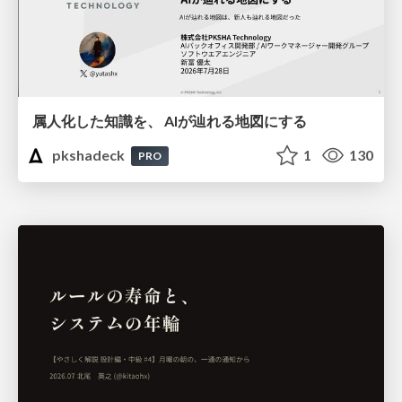
属人化した知識を、 AIが辿れる地図にする
pkshadeck
1
130
PRO