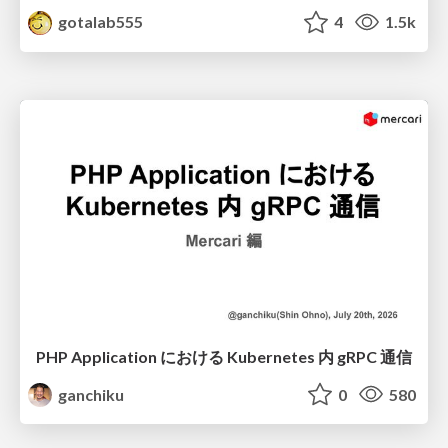
gotalab555
4
1.5k
PHP Application における Kubernetes 内 gRPC 通信
ganchiku
0
580