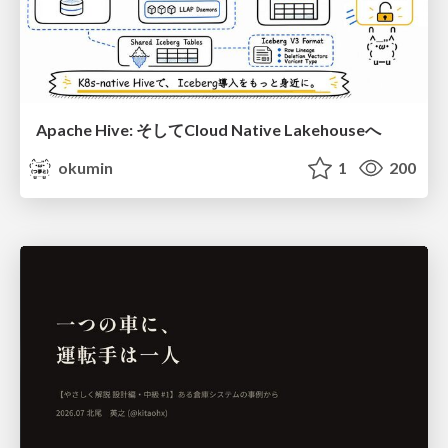
Apache Hive: そしてCloud Native Lakehouseへ
okumin
1
200