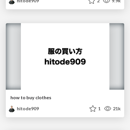
hitode909
2
9.9k
how to buy clothes
hitode909
1
21k