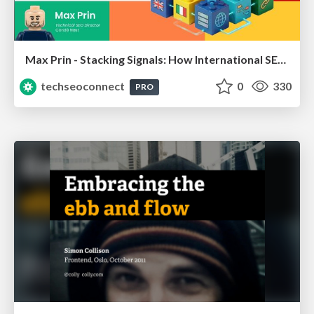
Max Prin - Stacking Signals: How International SEO Comes Together (And Falls Apart)
techseoconnect
0
330
PRO