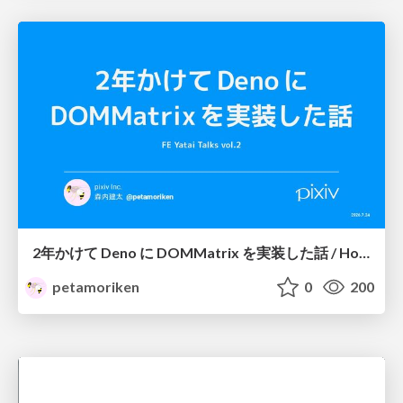
2年かけて Deno に DOMMatrix を実装した話 / How I implemented DOMMatrix in Deno over two years
petamoriken
0
200