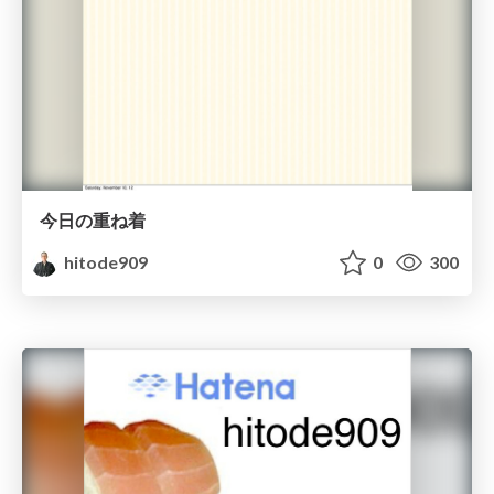
今日の重ね着
hitode909
0
300