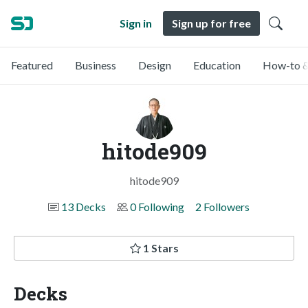
Sign in
Sign up for free
Featured
Business
Design
Education
How-to &
hitode909
hitode909
13 Decks
0 Following
2 Followers
1 Stars
Decks