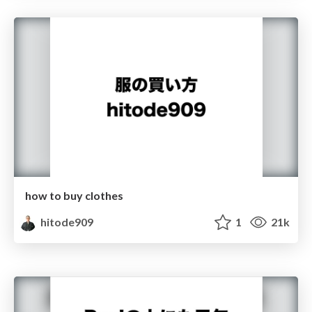
how to buy clothes
hitode909
1
21k