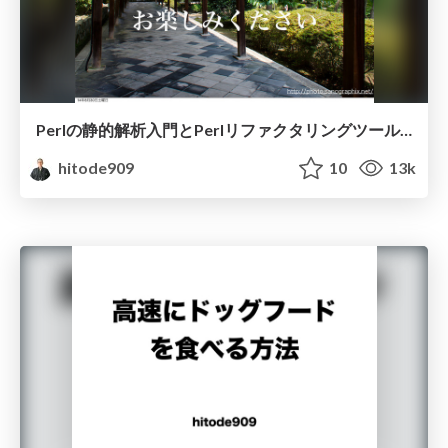
Perlの静的解析入門とPerlリファクタリングツールApp::PRTのご紹介
hitode909
10
13k