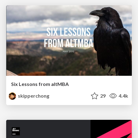
Six Lessons from altMBA
skipperchong
29
4.4k