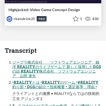
Highjacked: Video Game Concept Design
rkendrick25
1
430
PRO
Transcript
ジープラ株式会社 ソフトウェアエンジニア 銭
洋 REALITYのライブゲームで 新しく採用したDGS
の話 REALITY株式会社 ソフトウェアエンジニ
ア 山田 達矢
•REALITYとは •REALITYのゲーム •#REALITY
釣り部 • DGSの紹介 • 技術概要 • 選定基準・理由 •
クライアントとの連携 • REALITYならではの技術的
工夫 アジェンダ 2
3 スマホひとつでアバター作成、ライブ配信による