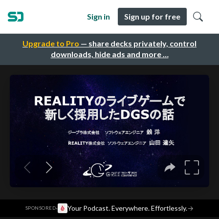
Sign in
Sign up for free
Upgrade to Pro
— share decks privately, control
downloads, hide ads and more …
·
Your Podcast. Everywhere. Effortlessly.
→
SPONSORED