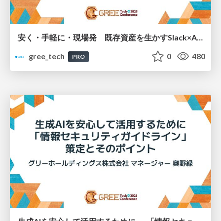
安く・手軽に・現場発 既存資産を生かすSlack×AI検索Botの作り方
gree_tech
0
480
PRO