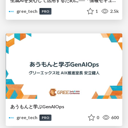
生成AIを安心して活用するために──「情報セキュリティガイドライン」策定とポイント
gree_tech
1
2.5k
PRO
あうもんと学ぶGenAIOps
gree_tech
0
600
PRO