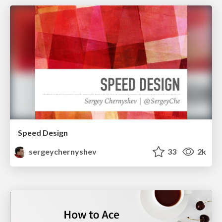
Speed Design
sergeychernyshev
33
2k