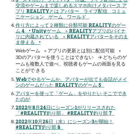
交流やゲームまで楽しめるスマホ向けメタバース ア
プリ REALITYとは アバター ライブ配信 コミュ
ニケーション ゲーム ワールド
作り方によって２種類に分類可能 REALITYのゲー
ム 4 • Unityゲーム ◦ REALITYアプリのバイナ
リに内蔵されている ◦ REALITYアバターをそのま
ま使える •
Webゲーム ◦ アプリの更新とは別に配信可能 ◦
3Dのアバターを使うことはできない → どちらのゲ
ームも複数人で遊べ、視聴者もゲームの画面を見る
ことがで きる
Webでやるゲームか、アバターが出ても会話がメイ
ンのゲームだった REALITYのゲーム 5
アバターを使って「ゲーム」をやりたい そこででき
たのが
2022年8月24日にシーズン1がリリースされた
「#REALITY釣り部」 #REALITY釣り部 7
2022年10月26日（水）にシーズン3が開始！
#REALITY釣り部 8