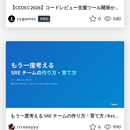
【CEDEC2026】コードレビュー支援ツール開発から学ぶ：LLMを用いた業務システムの実践的な運用設計と誤出力対策
cygames
0
580
PRO
もう一度考える SRE チームの作り方・育て方 / Rethinking SRE #1: Building and Growing SRE Teams
rrreeeyyy
6
990