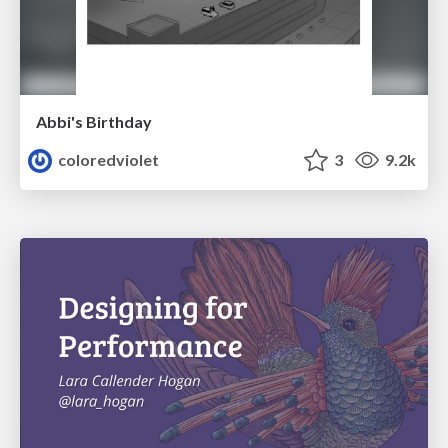
Abbi's Birthday
coloredviolet
3
9.2k