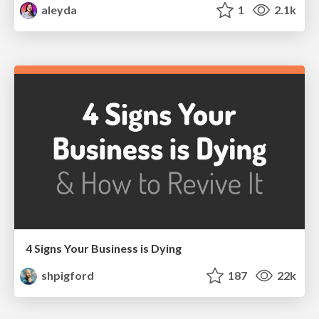
aleyda
1
2.1k
4 Signs Your Business is Dying
shpigford
187
22k