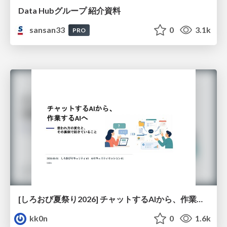
Data Hubグループ 紹介資料
sansan33
0
3.1k
PRO
[しろおび夏祭り2026] チャットするAIから、作業するAIへ - 使われ方の変化と、その裏側で起きていること
kk0n
0
1.6k