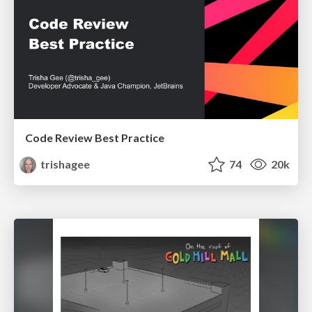
Code Review Best Practice
trishagee
74
20k