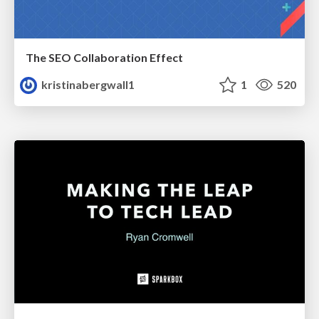
The SEO Collaboration Effect
kristinabergwall1
1
520