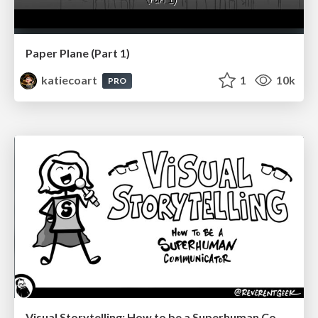
Paper Plane (Part 1)
katiecoart
1
10k
PRO
Visual Storytelling: How to be a Superhuman Communicator