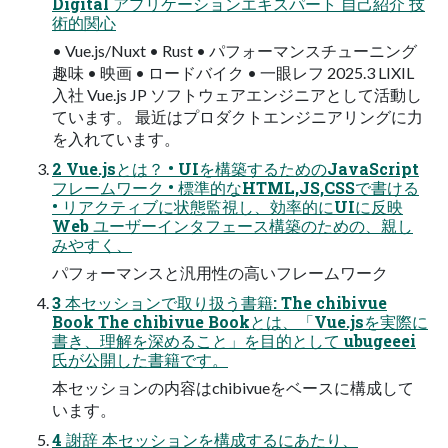
Digital アプリケーションエキスパート 自己紹介 技
術的関心
• Vue.js/Nuxt • Rust • パフォーマンスチューニング
趣味 • 映画 • ロードバイク • 一眼レフ 2025.3 LIXIL
入社 Vue.js JP ソフトウェアエンジニアとして活動し
ています。 最近はプロダクトエンジニアリングに力
を入れています。
2 Vue.jsとは？ • UIを構築するためのJavaScript
フレームワーク • 標準的なHTML,JS,CSSで書ける
• リアクティブに状態監視し、効率的にUIに反映
Web ユーザーインタフェース構築のための、親し
みやすく、
パフォーマンスと汎用性の高いフレームワーク
3 本セッションで取り扱う書籍: The chibivue
Book The chibivue Bookとは、「Vue.jsを実際に
書き、理解を深めること」を目的として ubugeeei
氏が公開した書籍です。
本セッションの内容はchibivueをベースに構成して
います。
4 謝辞 本セッションを構成するにあたり、