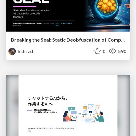
Breaking the Seal: Static Deobfuscation of Compiled V8 JavaScript Bytecode Malware
hshrzd
0
590