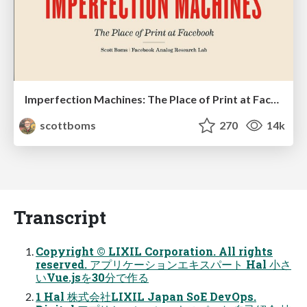
Imperfection Machines: The Place of Print at Facebook
scottboms
270
14k
Transcript
Copyright © LIXIL Corporation. All rights
reserved. アプリケーションエキスパート Hal 小さ
いVue.jsを30分で作る
1 Hal 株式会社LIXIL Japan SoE DevOps.