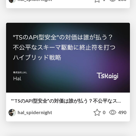
"'TSのAPI型安全”の対価は誰が払う？不公平なスキーマ駆動に終止符を打つハイブリッド戦略
hal_spidernight
0
490