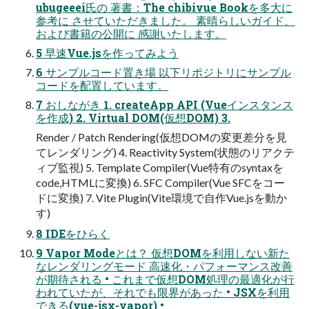
ubugeeei氏の 著書：The chibivue Bookを多大に
参考に させていただきました。 素晴らしいガイド、
および書籍の公開に 感謝いたします。
5 早速Vue.jsを作ってみよう
6 サンプルコード置き場 以下リポジトリにサンプル
コードを配置しています。
7 おしながき 1. createApp API (Vueインスタンス
を作成) 2. Virtual DOM(仮想DOM) 3.
Render / Patch Rendering(仮想DOMの変更差分を見
てレンダリング) 4. Reactivity System(状態のリアクテ
ィブ監視) 5. Template Compiler(Vue特有のsyntaxを
code,HTMLに変換) 6. SFC Compiler(Vue SFCをコー
ドに変換) 7. Vite Plugin(Vite環境で自作Vue.jsを動か
す)
8 IDEをひらく
9 Vapor Modeとは？ 仮想DOMを利用しない新た
なレンダリングモード 高速化・パフォーマンス改善
が期待される • これまで仮想DOM処理の最適化が行
われていたが、それでも限界があった • JSXを利用
できる(vue-jsx-vapor) •