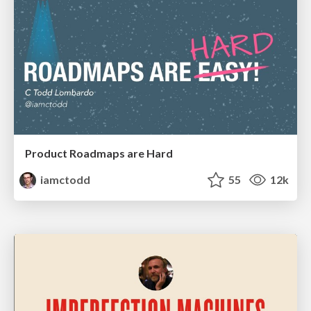
Product Roadmaps are Hard
iamctodd
55
12k