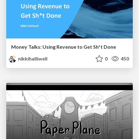
Money Talks: Using Revenue to Get Sh*t Done
nikkihalliwell
0
450