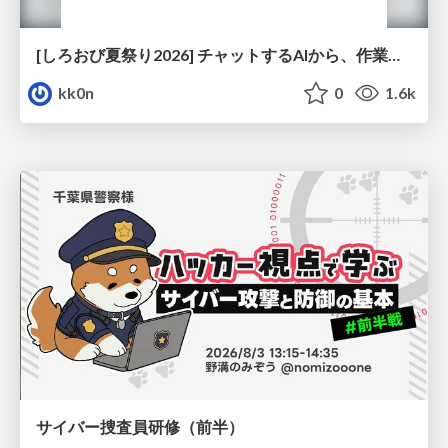
[しろおび夏祭り2026] チャットするAIから、作業するAIへ - 使われ方の変化と、その裏側で起きていること
kk0n
0
1.6k
サイバー捜査員研修（前半）