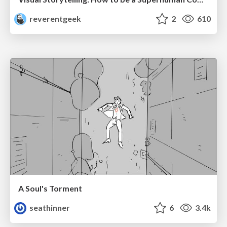
reverentgeek
2
610
A Soul's Torment
seathinner
6
3.4k