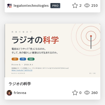
legalontechnologies
2
210
PRO
ラジオの科学
frievea
0
260