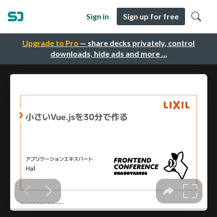
Sign in
Sign up for free
Upgrade to Pro
— share decks privately, control
downloads, hide ads and more …