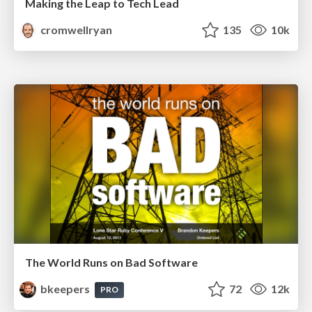
Making the Leap to Tech Lead
cromwellryan
135
10k
The World Runs on Bad Software
bkeepers
72
12k
PRO