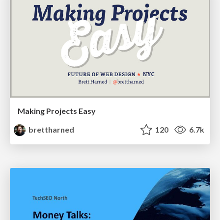
Making Projects Easy
brettharned
120
6.7k