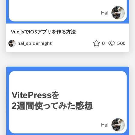
Vue.jsでiOSアプリを作る方法
hal_spidernight
0
500