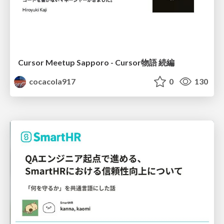
Cursor Meetup Sapporo - Cursor物語 続編
cocacola917
0
130