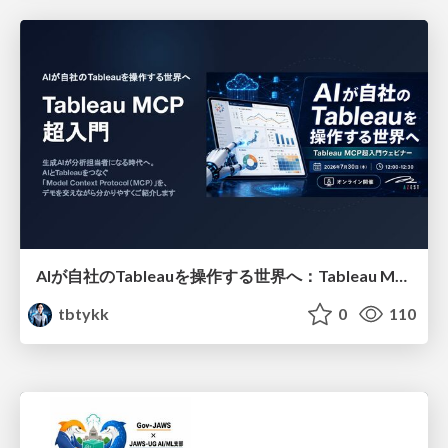
AIが自社のTableauを操作する世界へ：Tableau MCP超入門
tbtykk
0
110