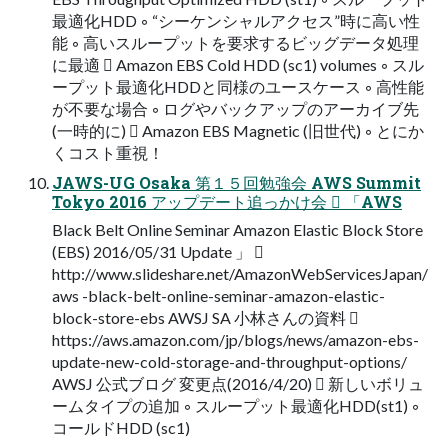
最適化HDD ◦ “シーケンシャルアクセス”時に高い性
能 ◦ 高いスループットを要求するビッグデータ処理
に最適  Amazon EBS Cold HDD (sc1) volumes ◦ スル
ープット最適化HDDと同様のユースケース ◦ 高性能
が不要な場合 ◦ ログやバックアップのアーカイブ先
(一時的に)  Amazon EBS Magnetic (旧世代) ◦ とにか
くコスト重視！
JAWS-UG Osaka 第１５回勉強会 AWS Summit
Tokyo 2016 アップデート追っかけ会  「AWS
Black Belt Online Seminar Amazon Elastic Block Store
(EBS) 2016/05/31 Update 」 
http://www.slideshare.net/AmazonWebServicesJapan/
aws -black-belt-online-seminar-amazon-elastic-
block-store-ebs AWSJ SA 小林さんの資料 
https://aws.amazon.com/jp/blogs/news/amazon-ebs-
update-new-cold-storage-and-throughput-options/
AWSJ 公式ブログ 変更点(2016/4/20)  新しいボリュ
ームタイプの追加 ◦ スループット最適化HDD(st1) ◦
コールドHDD (sc1)