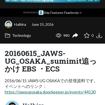
·
Ship Features Fearlessly
→
SPONSORED
Halhira
June 15, 2016
Technology
940
0
20160615_JAWS-
UG_OSAKA_sumimit追っ
かけ EBS ・ECS
2016/06/15 JAWS-UG OSAKAでの登壇資料です。
イベントへのリンク：
https://jawsugosaka.doorkeeper.jp/events/44130