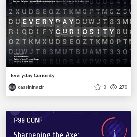
Everyday Curiosity
cassininazir
0
270