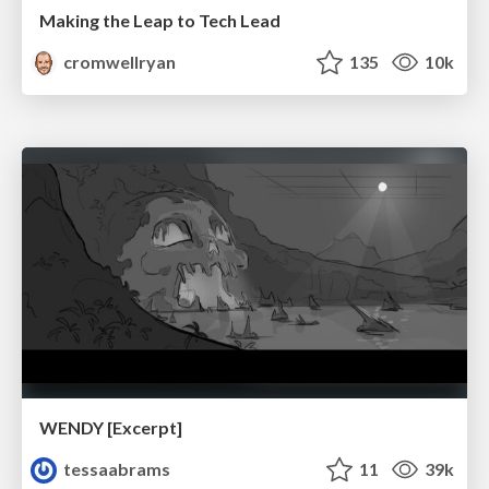
Making the Leap to Tech Lead
cromwellryan
135
10k
WENDY [Excerpt]
tessaabrams
11
39k