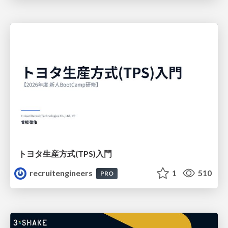
トヨタ⽣産⽅式(TPS)⼊⾨
recruitengineers
1
510
PRO