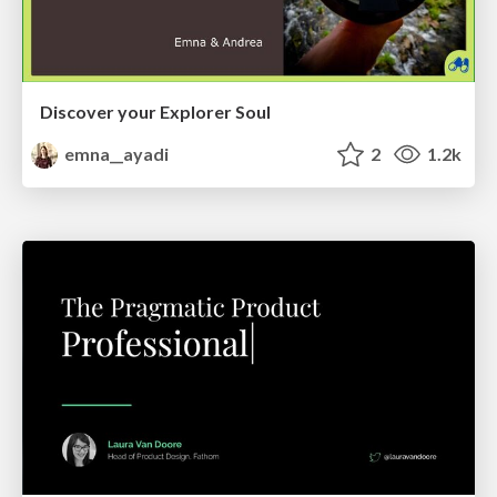
Discover your Explorer Soul
emna__ayadi
2
1.2k