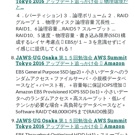
Tokyo 2016 アップデート追っかけ会  物理環境だ
と…
４．(パーティション) ３．論理ボリューム ２．RAID
グループ １．物理ディスク 論理容量 冗長性 …
RAID1、6 論理容量 …RAID5？ スループット …
RAID10、5 速度・物理容量・書き込み限界(SSD) 構
成するレイヤ 考慮点  EBSが１～３を意識せずにイ
イ感じに提供してくれる！
JAWS-UG Osaka 第１５回勉強会 AWS Summit
Tokyo 2016 アップデート追っかけ会  Amazon
EBS General Purpose SSD (gp2) ◦ 小さいデータへのラ
ンダムアクセス ◦ ファイルサーバ・小規模データベ
ースなど ◦ バースト有。 ◦ 容量毎に保証IOPS増加 
Amazon EBS Provisioned IOPS SSD (io1) ◦ 小さいデー
タへのランダムアクセス ◦ 高スループット・低レイ
テンシが必要な場合 ◦ 高負荷なデータベースなど ◦
Software RAIDで48,000IOPSまで(RAID0推奨)
JAWS-UG Osaka 第１５回勉強会 AWS Summit
Tokyo 2016 アップデート追っかけ会  Amazon
EBS Throughput Optimized HDD (st1) ◦ スループット