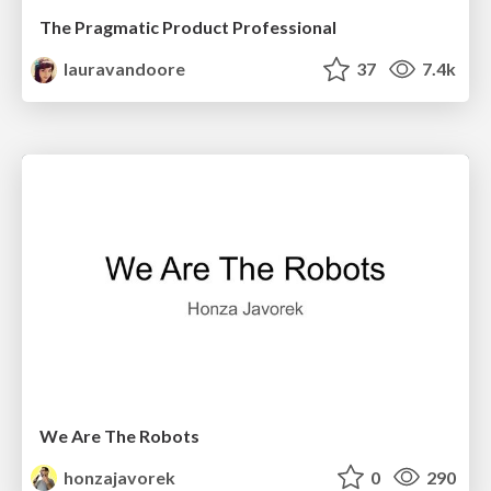
The Pragmatic Product Professional
lauravandoore
37
7.4k
We Are The Robots
honzajavorek
0
290