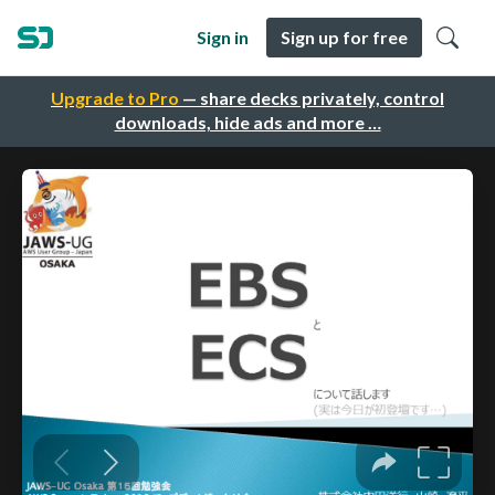
Sign in
Sign up for free
Upgrade to Pro
— share decks privately, control
downloads, hide ads and more …