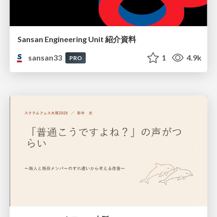
Sansan Engineering Unit 紹介資料
sansan33
1
4.9k
PRO