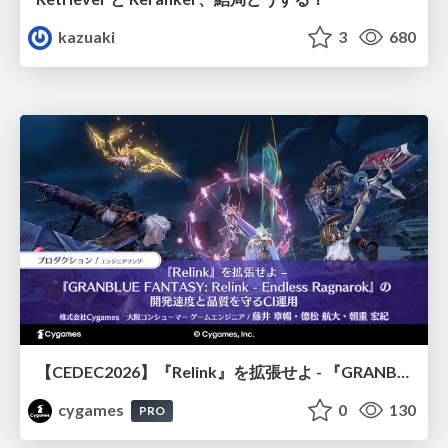
kazuaki
3
680
【CEDEC2026】『Relink』を拡張せよ - 『GRANBLUE FANTASY: Relink - Endless Ragnarok』の開発速度と品質を守るCI運用
cygames
0
130
PRO