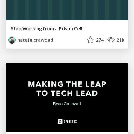
Stop Working from a Prison Cell
hatefulcrawdad
274
21k