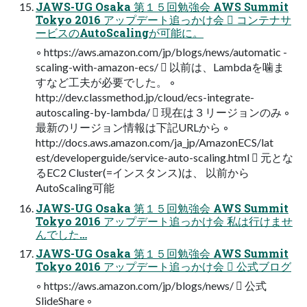
JAWS-UG Osaka 第１５回勉強会 AWS Summit
Tokyo 2016 アップデート追っかけ会  コンテナサ
ービスのAutoScalingが可能に。
◦ https://aws.amazon.com/jp/blogs/news/automatic -
scaling-with-amazon-ecs/  以前は、Lambdaを噛ま
すなど工夫が必要でした。 ◦
http://dev.classmethod.jp/cloud/ecs-integrate-
autoscaling-by-lambda/  現在は３リージョンのみ ◦
最新のリージョン情報は下記URLから ◦
http://docs.aws.amazon.com/ja_jp/AmazonECS/lat
est/developerguide/service-auto-scaling.html  元とな
るEC2 Cluster(=インスタンス)は、 以前から
AutoScaling可能
JAWS-UG Osaka 第１５回勉強会 AWS Summit
Tokyo 2016 アップデート追っかけ会 私は行けませ
んでした…
JAWS-UG Osaka 第１５回勉強会 AWS Summit
Tokyo 2016 アップデート追っかけ会  公式ブログ
◦ https://aws.amazon.com/jp/blogs/news/  公式
SlideShare ◦