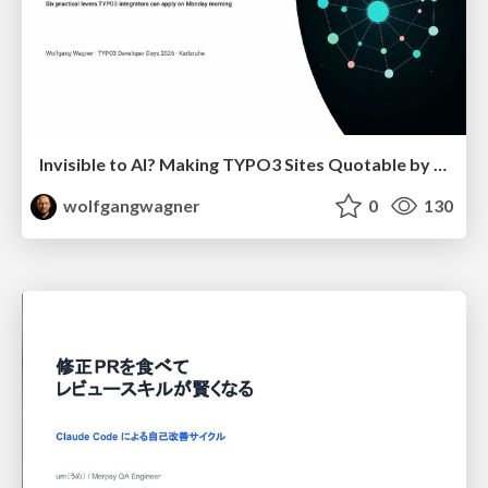
Invisible to AI? Making TYPO3 Sites Quotable by AI Search Systems
wolfgangwagner
0
130