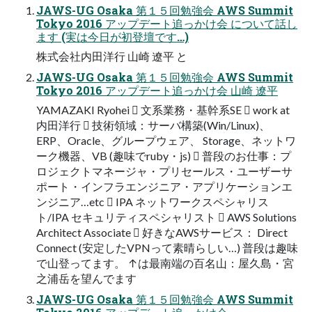
JAWS-UG Osaka 第１５回勉強会 AWS Summit
Tokyo 2016 アップデート追っかけ会 について話し
ます (実は今日が初登壇です…)
株式会社内田洋行 山崎 遼平 と
JAWS-UG Osaka 第１５回勉強会 AWS Summit
Tokyo 2016 アップデート追っかけ会 山崎 遼平
YAMAZAKI Ryohei  文系業務・基幹系SE  work at
内田洋行  技術領域：サーバ構築(Win/Linux)、
ERP、Oracle、グループウェア、 Storage、ネットワ
ーク機器、VB (趣味でruby・js)  普段のお仕事：プ
ロジェクトマネージャ・プリセールス・ユーザーサ
ポート・インフラエンジニア・アプリケーションエ
ンジニア…etc  IPA ネットワークスペシャリス
ト/IPA セキュリティスペシャリスト  AWS Solutions
Architect Associate  好きなAWSサービス： Direct
Connect (安定したVPNって素晴らしい…) 普段は趣味
で山登ってます。 ↑は最南端の百名山：屋久島・宮
之浦岳を望んでます
JAWS-UG Osaka 第１５回勉強会 AWS Summit