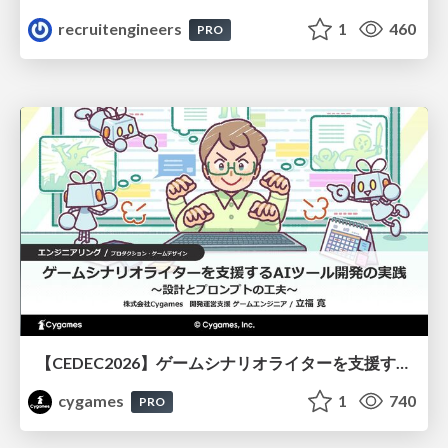
recruitengineers
1
460
PRO
【CEDEC2026】ゲームシナリオライターを支援するAIツール開発の実践 ― 設計とプロンプトの工夫 ―
cygames
1
740
PRO