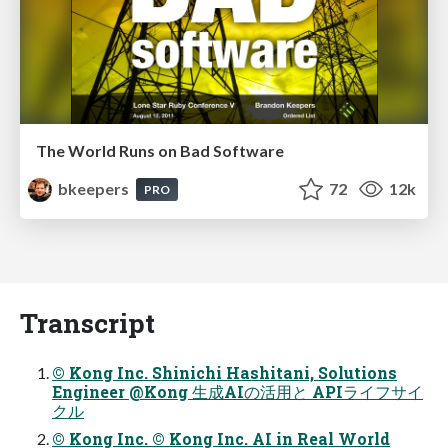
The World Runs on Bad Software
bkeepers
72
12k
PRO
Transcript
© Kong Inc. Shinichi Hashitani, Solutions
Engineer @Kong 生成AIの活用と APIライフサイ
クル
© Kong Inc. © Kong Inc. AI in Real World