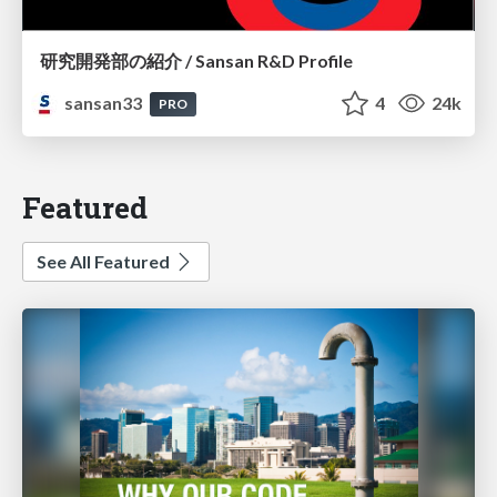
研究開発部の紹介 / Sansan R&D Profile
sansan33
4
24k
PRO
Featured
See All Featured