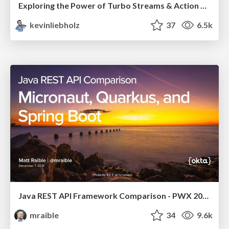
Exploring the Power of Turbo Streams & Action Cable | RailsConf2023
kevinliebholz
37
6.5k
Java REST API Framework Comparison - PWX 2021
mraible
34
9.6k