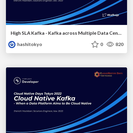
High SLA Kafka - Kafka across Multiple Data Centers
hashitokyo
0
820