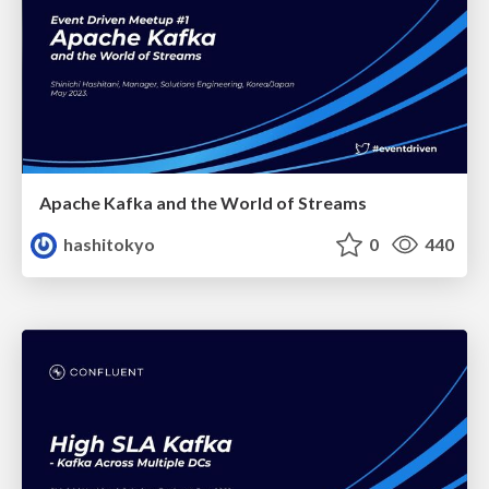
Apache Kafka and the World of Streams
hashitokyo
0
440