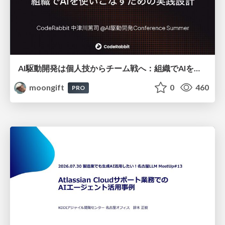
AI駆動開発は個人技からチーム戦へ：組織でAIを使いこなすための実践設計
moongift
0
460
PRO