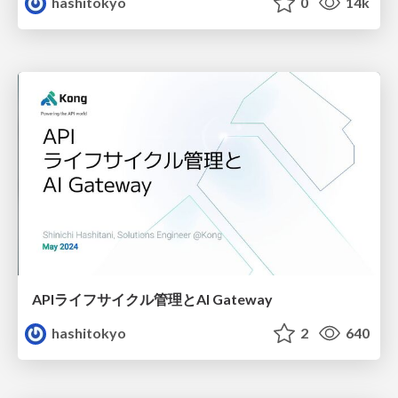
hashitokyo
0
14k
APIライフサイクル管理とAI Gateway
hashitokyo
2
640