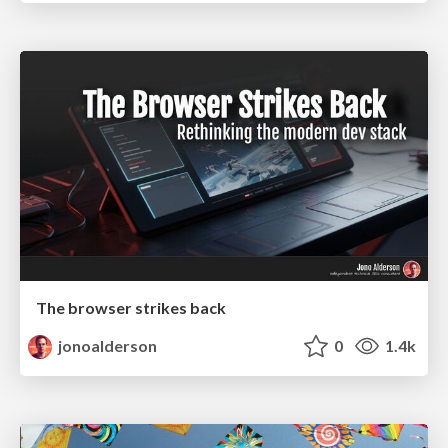
The browser strikes back
jonoalderson
0
1.4k