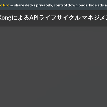
o Pro
— share decks privately, control downloads, hide ads 
KongによるAPIライフサイクル マネジ