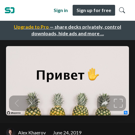
Sign in
Sign up for free
Upgrade to Pro
— share decks privately, control
downloads, hide ads and more …
Alex Khaerov
June 24, 2019