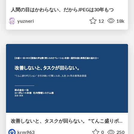
人間の目はかわらない、だからJPEGは30年もつ
yuzneri
12
18k
改善しないと、タスクが回らない。 “てんこ盛りポジション” を引き継いだ情シスの、入社3ヶ月の業務改善録
krm963
0
250