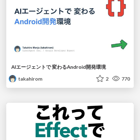
AIエージェントで 変わるAndroid開発環境
takahirom
2
770