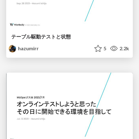
テーブル駆動テストと状態
hazumirr
5
2.2k