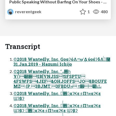
Public Speaking Without Barfing On Your Shoes - THAT 2023
reverentgeek
1
480
Transcript
©2018 Wantedly, Inc. GoαʔόΛෆ҆ఆʹ͢Δ ύοέʔδΛ࡞ͬͨ࿩
31.Jan.2019 - Hazumi Ichijo
©2018 Wantedly, Inc. ࣗݾ঺հ
Ұᑍ୺੅!IB[VNJSS!SFSPTU
4FSWFS4JEF&OHJOFFSJO8BOUFE
MZ (P 3BJMT 3FBDUʜ ग़਎๺ւಓ
©2018 Wantedly, Inc. མͪͯͯ΋ྑ͍αʔϏε ϝΠϯͷαʔϏε
Ϣʔβʔ
©2018 Wantedly, Inc. མͪͯͯ΋ྑ͍αʔϏε ϝΠϯͷαʔϏε
Ϣʔβʔ མͪͯͯ΋ྑ͍αʔϏε ϝΠϯͷαʔϏε Ϣʔβʔ