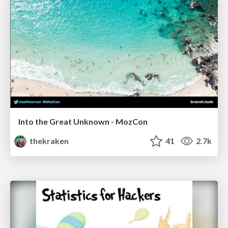
Into the Great Unknown - MozCon
thekraken
41
2.7k