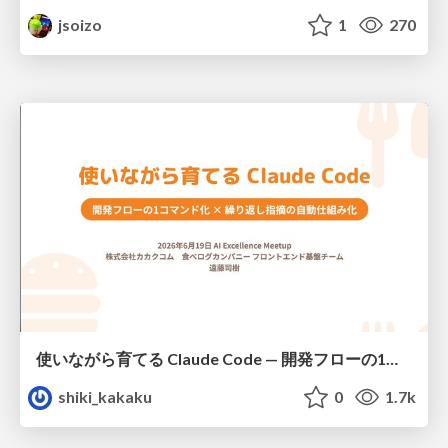
jsoizo
1
270
使いながら育てる Claude Code — 開発フローの1コマンド化 × 繰り返し指摘の自動仕組み化
shiki_kakaku
0
1.7k