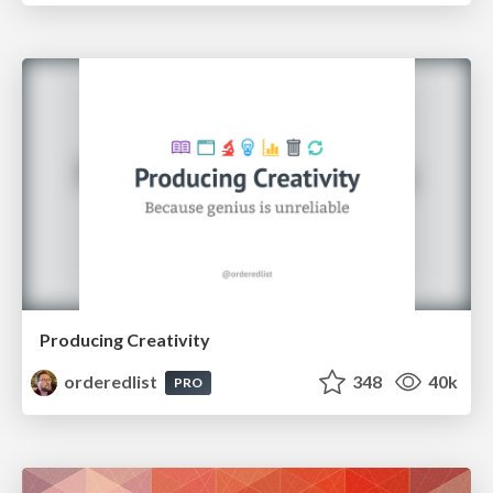
Producing Creativity
orderedlist
348
40k
PRO