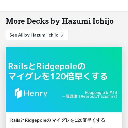
More Decks by Hazumi Ichijo
See All by Hazumi Ichijo
RailsとRidgepoleの マイグレを120倍早くする