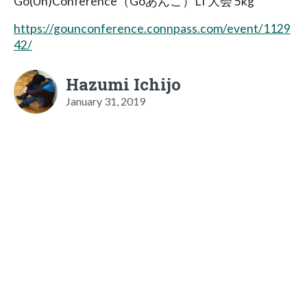
Go(Un)Conference（Goあんこ）LT大会 5kg
https://gounconference.connpass.com/event/1129
42/
Hazumi Ichijo
January 31, 2019