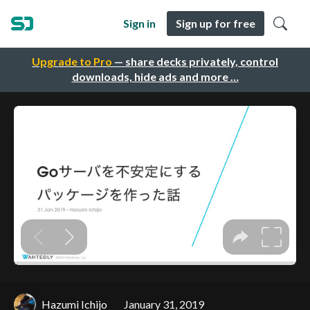
Sign in
Sign up for free
Upgrade to Pro
— share decks privately, control
downloads, hide ads and more …
Hazumi Ichijo
January 31, 2019