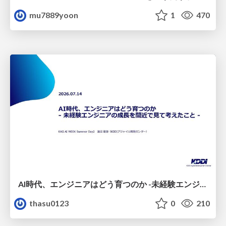
mu7889yoon
1
470
AI時代、エンジニアはどう育つのか -未経験エンジニアの成長を間近で見て考えたこと-
thasu0123
0
210