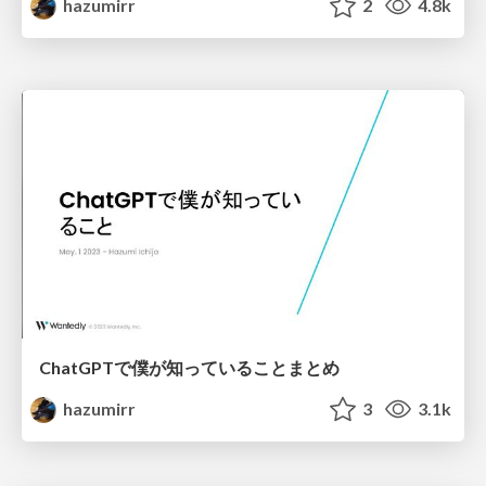
hazumirr
2
4.8k
ChatGPTで僕が知っていることまとめ
hazumirr
3
3.1k