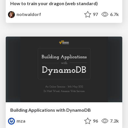
How to train your dragon (web standard)
notwaldorf
97
6.7k
Building Applications with DynamoDB
mza
96
7.2k