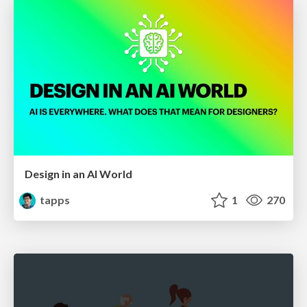
Design in an AI World
tapps
1
270