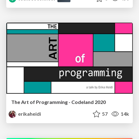
The Art of Programming - Codeland 2020
erikaheidi
57
14k