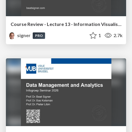
Course Review - Lecture 13 - Information Visualisation (4019538FNR)
signer
1
2.7k
PRO