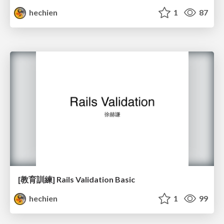
hechien
1
87
[教育訓練] Rails Validation Basic
hechien
1
99