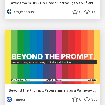
Catecismo 26 #2 - Do Credo; Introdução ao 1º artigo
cm_manaus
0
170
Beyond the Prompt: Programming as a Pathway to Statistical Thinking
minecr
0
300