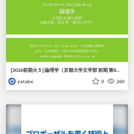
[2026前期火５] 論理学（京都大学文学部 前期 第8回）「正規化定理の証明」
yatabe
0
260