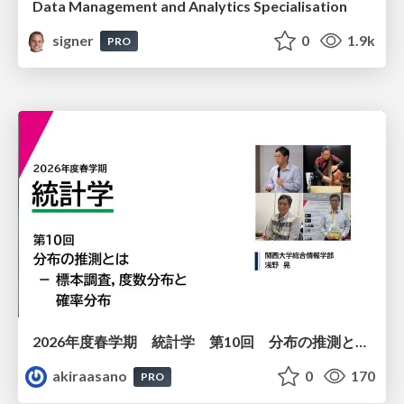
Data Management and Analytics Specialisation
signer
0
1.9k
PRO
2026年度春学期 統計学 第10回 分布の推測とは － 標本調査，度数分布と確率分布 (2026. 6. 4)
akiraasano
0
170
PRO