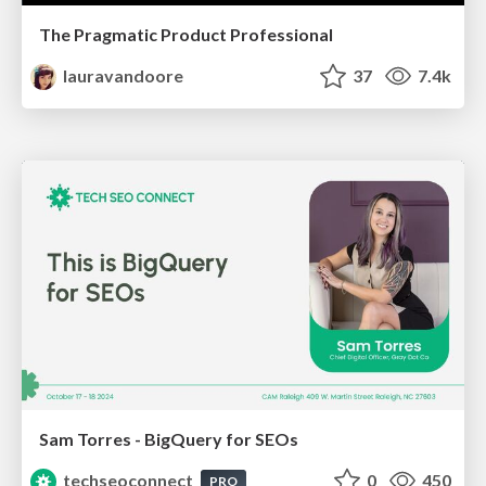
The Pragmatic Product Professional
lauravandoore
37
7.4k
Sam Torres - BigQuery for SEOs
techseoconnect
0
450
PRO