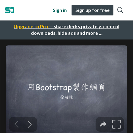
Sign in
Sign up for free
Upgrade to Pro
— share decks privately, control
downloads, hide ads and more …