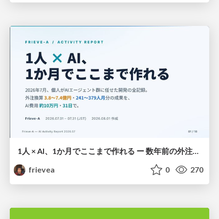
1人 × AI、1か月でここまで作れる ー 数年前の外注換算3.8〜7.4億円・241〜379人月分の作業を、AI費用 約10万円・31日で
frievea
0
270