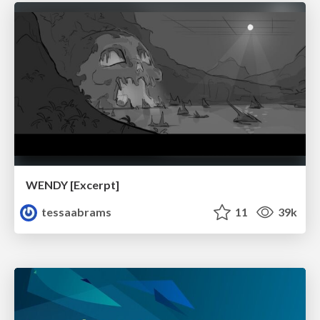
WENDY [Excerpt]
tessaabrams
11
39k