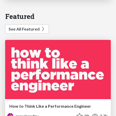
Featured
See All Featured
How to Think Like a Performance Engineer
csswizardry
28
2.7k