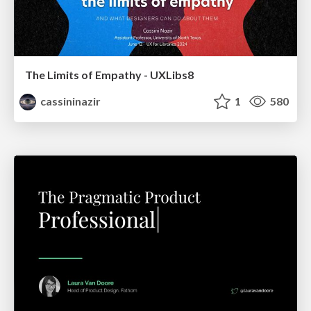
The Limits of Empathy - UXLibs8
cassininazir
1
580