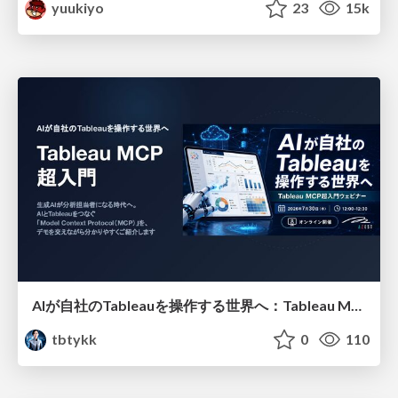
yuukiyo
23
15k
AIが自社のTableauを操作する世界へ：Tableau MCP超入門
tbtykk
0
110