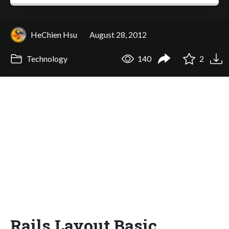
HeChien Hsu
August 28, 2012
Technology
140
2
Rails Layout Basic