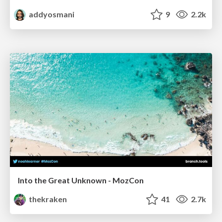
addyosmani
9
2.2k
Into the Great Unknown - MozCon
thekraken
41
2.7k