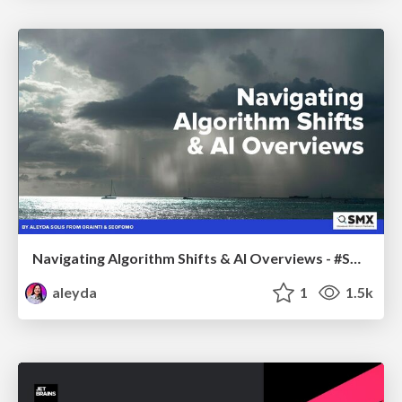
Navigating Algorithm Shifts & AI Overviews - #SMXNext
aleyda
1
1.5k