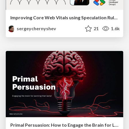
Improving Core Web Vitals using Speculation Rules API
sergeychernyshev
21
1.6k
Primal Persuasion: How to Engage the Brain for Learning That Lasts