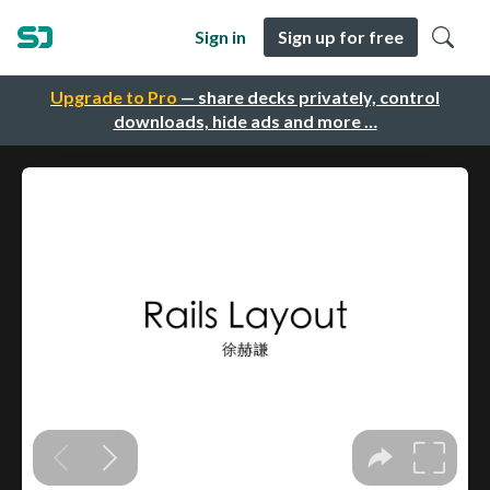
Sign in
Sign up for free
Upgrade to Pro
— share decks privately, control
downloads, hide ads and more …