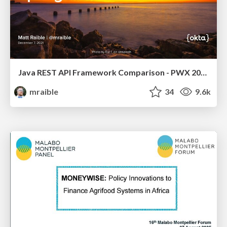
Java REST API Framework Comparison - PWX 2021
mraible
34
9.6k