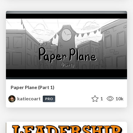
Paper Plane (Part 1)
katiecoart
1
10k
PRO