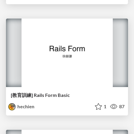
[教育訓練] Rails Form Basic
hechien
1
87