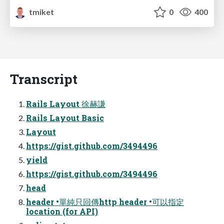
tmiket
0
400
Transcript
Rails Layout 徐赫謙
Rails Layout Basic
Layout
https://gist.github.com/3494496
yield
https://gist.github.com/3494496
head
header •單純只回傳http header •可以指定
location (for API)