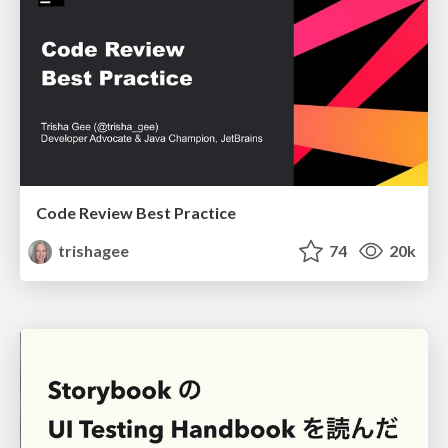
Code Review Best Practice
trishagee
74
20k