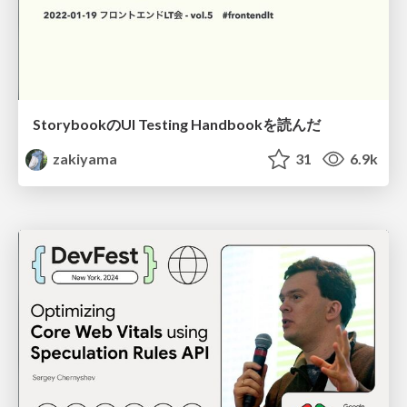
StorybookのUI Testing Handbookを読んだ
zakiyama
31
6.9k