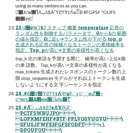
using as many sentences as you can.
ྫ͑͹ɺଟ͘ͷ৘ใΛٻΊΔΑ͏ʹϓϩϯϓτΛมߋͨ͠Β #FGPSF "GUFS
΍΍จষ͕૿͑ͨ
23 ਪ࿦ύϥϝʔλʔ ステップ 概要 temperature 応答の
ランダム性を制御するパラメータで、0から1の 範囲
の値を指定。0に近い=ランダム性が下がる top_p
生成される応答の候補となるトークンの累積確率を
指定。Top_pが高い=文章の多様性が高くなる
top_k 次の単語を予測する際に、確率が高い上位k個
の単 語数。Top_kが高い=文章の多様性が高くなる
max_tokens 生成されたレスポンスのトークン数の上
限 stop_sequences モデルがそれ以上トークンを生成
しないようにする文 字シーケンスを指定
24 ,#ճ౴ੜ੒ϓϩϯϓτΛϥϯμϜੑͱଟ༷ੑͷմʹͨ͠৔߹
ଟগͷҧ͍͸͋Δ΋ͷͷ໨ཱͬͨมԽ͸ͳͦ͞͏
25 ,#Λݕࡧͯ͠Δ͔τϨʔεΛҰԠ֬ೝ
PCTFSWBUJPO\
LOPXMFEHF#BTF-PPLVQ0VUQVU\
SFUSJFWFE3FGFSFODFT< \
DPOUFOU\