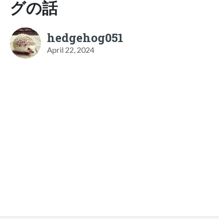
グの話
hedgehog051
April 22, 2024