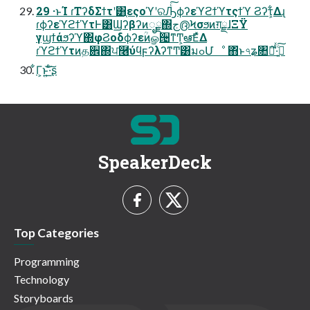
29 ·ͱΊ ɾΤʔδΣϯτʹ͸֤εςοϓʹରԠͨ͠ϕʔεϓϩϯϓτςϯϓ Ϩʔτ͕͋Δɻ
ɾϕʔεϓϩϯϓτͰ͸Ϣʔβʔͷೖྗ΍ج൫Ϟσϧͷग़ྗɺΞΫ
γϣϯάϧʔϓ΍φϨοδϕʔεؒͷௐ੔ͳͲ͕ఆٛ͞ΕͯΔ
ɾϓϩϯϓτͷத਎΍ਪ࿦ύϥϝʔλʔͳͲ͸มߋՄೳ ΋ͬͱ৭ʑ৚݅ม͑ͯ·ͨࢼ͍ͨ͠
͋Γ͕ͱ͏͍͟͝·ͨ͠ʂ
SpeakerDeck
Top Categories
Programming
Technology
Storyboards