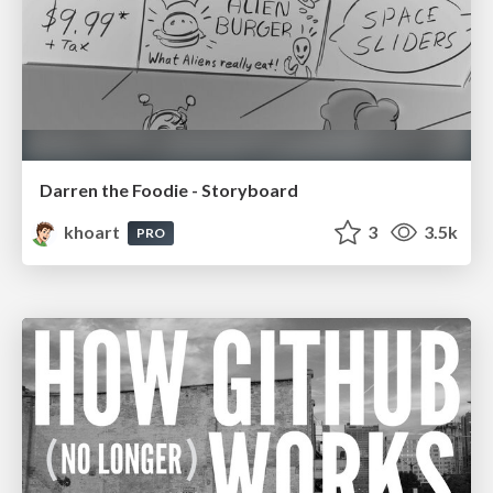
Darren the Foodie - Storyboard
khoart
3
3.5k
PRO