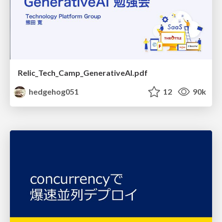
Relic_Tech_Camp_GenerativeAI.pdf
hedgehog051
12
90k