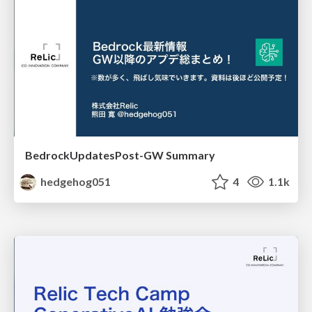
BedrockUpdatesPost-GW Summary
hedgehog051
4
1.1k