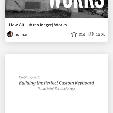
How GitHub (no longer) Works
holman
316
150k