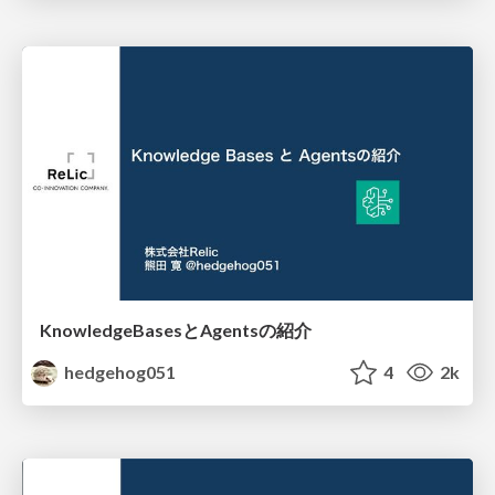
KnowledgeBasesとAgentsの紹介
hedgehog051
4
2k