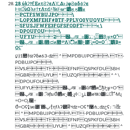
28 ֤ύλʔϯͦΕͧΕͷτϨʔεΛ֬ೝ͢ΔͱɺφϨοδϕʔε
Ͱશ͘ಉ͡υΩϡϝϯτΛຖճࢀরͯͨ͠ͷͰ҆ఆײ͸ͦͷ͓ ӄ͔΋ʁ
PCTFSWBUJPO\
LOPXMFEHF#BTF-PPLVQ0VUQVU\
SFUSJFWFE3FGFSFODFT< \
DPOUFOU\
UFYU2฼ࢠखா͸͙͢ʹൃߦͯ͠΋Β͑·͔͢ʁ=O"
฼ࢠखா͸ɺ೛৷ಧͷ಺༰Λ֬ೝ͍͖ͤͯͨͩ͞ɺͦͷ৔Ͱ͓౉͠͠·͢ɻ=O=O˝ৄ͘͠͸ͪ͜Β=
Oʢࣗ
PDBUJPO\
VSJTEFNPQSPKFDUSBH
GBRUYU ^ UZQF4 ^ ^ \
DPOUFOU\
UFYU2฼ࢠखா͸సग़ͯ͠΋ͦͷ··͍࣋ͬͯͯΑ͍Ͱ͔͢ʁ=O"
฼ࢠखா͸ॅॴ͕มΘͬͯ΋ͦͷ··͓࢖͍͍͚ͨͩ·͢ɻ࠶ൃߦ౳ͷखଓ͸ඞཁ͋Γ·ͤΜɻ
=O=O˗͓໰͍߹
Θͤ=Oʢ࣏ࣗମͷ୲౰՝΍ࢠҭͯηϯλʔ౳ͷ໊শʣ=Oʢి࿩൪߸ʣʗʢ։ி࣌ؒʣ
 ^ MPDBUJPO\ T-PDBUJPO\
VSJTEFNPQSPKFDUSBH
GBRUYU ^ UZQF4 ^