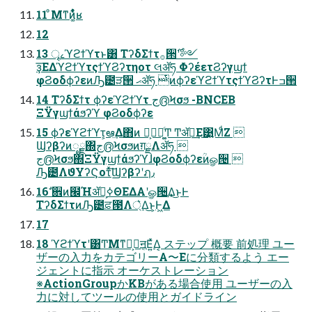
11 ͦΜͳͷ͚͋ͬͨͬʁ
12
13 ৄࡉϓϩϯϓτͱ͸ ΤʔδΣϯτ࡞੒࣌ʹ༻
ҙ͞ΕΔϓϩϯϓτςϯϓϨʔτηοτ લॲཧ ΦʔέετϨʔγϣϯ
φϨοδϕʔεͷԠ౴ੜ੒ ޙॲཧ ͭͷϕʔεϓϩϯϓτςϯϓϨʔτͰߏ੒
14 ΤʔδΣϯτ ϕʔεϓϩϯϓτ ج൫Ϟσϧ -BNCEB
ΞΫγϣϯάϧʔϓ φϨοδϕʔε
15 ϕʔεϓϩϯϓτ͕ఆٛ͢Δ΋ͷ ࢦ͕ࣔདྷ͚ͨͲ Ͳ͏ॲཧ͢Ε͹͍͍ΜͩΖ 
Ϣʔβʔͷೖྗ΍ج൫Ϟσϧͷग़ྗΛॲཧ 
ج൫Ϟσϧ΍ΞΫγϣϯάϧʔϓɺφϨοδϕʔεؒͷௐ੔ 
Ԡ౴ΛϑΥʔϚοτͯ͠Ϣʔβʔʹฦ٫
16 ࣗ਎ͷ๬Ήॲཧ͕ߦΘΕΔΑ͏ʹௐ੔͢Δ͜ͱͰ
ΤʔδΣϯτͷԠ౴ਫ਼౓Λ্͛Δ͜ͱ͕Ͱ͖Δ
17
18 ϓϩϯϓτʹ͸ͲΜͳࢦ͕ࣔॻ͔Ε͍ͯΔ͔ ステップ 概要 前処理 ユー
ザーの入力をカテゴリーA〜Eに分類するよう エー
ジェントに指示 オーケストレーション
※ActionGroupかKBがある場合使用 ユーザーの入
力に対してツールの使用とガイドライン