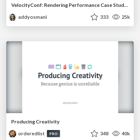
VelocityConf: Rendering Performance Case Studies
addyosmani
333
25k
Producing Creativity
orderedlist
348
40k
PRO