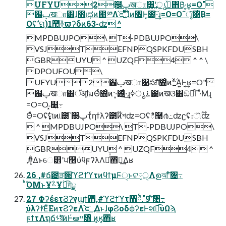
UFYU2฼ࢠखா͸͙͢ʹൃߦͯ͠΋Β͑·͔͢ʁ=O"
฼ࢠखா͸ɺ೛৷ಧͷ಺༰Λ֬ೝ͍͖ͤͯͨͩ͞ɺͦͷ৔Ͱ͓౉͠͠·͢ɻ=O=O˝ৄ͘͠͸ͪ͜Β=
Oʢࣗ ࣏ମ)1಺ؔ࿈ϖʔδͷ63-ʣ ^
MPDBUJPO\ T-PDBUJPO\
VSJTEFNPQSPKFDUSBH
GBRUYU ^ UZQF4 ^ ^ \
DPOUFOU\
UFYU2฼ࢠखா͸సग़ͯ͠΋ͦͷ··͍࣋ͬͯͯΑ͍Ͱ͔͢ʁ=O"
฼ࢠखா͸ॅॴ͕มΘͬͯ΋ͦͷ··͓࢖͍͍͚ͨͩ·͢ɻ࠶ൃߦ౳ͷखଓ͸ඞཁ͋Γ·ͤΜɻ
=O=O˗͓໰͍߹
Θͤ=Oʢ࣏ࣗମͷ୲౰՝΍ࢠҭͯηϯλʔ౳ͷ໊শʣ=Oʢి࿩൪߸ʣʗʢ։ி࣌ؒʣ
 ^ MPDBUJPO\ T-PDBUJPO\
VSJTEFNPQSPKFDUSBH
GBRUYU ^ UZQF4 ^
,#͕͋Δͱେ୾ʹਪ࿦ύϥϝʔλΛ࿔ͬͯ΋҆ఆ͢Δʁ
26 ,#ճ౴ੜ੒ϓϩϯϓτͷϥϯμϜੑͱଟ༷ੑΛഉআʹͨ͠৔߹
ͪΌΜͱҰࣈҰ۟ಉ͡ग़ྗ
27 ΦʔέετϨʔγϣϯ΋,#ϓϩϯϓτ΋྆ํ."9ʹͨ͠৔߹
֤ύλʔϯͦΕͧΕͷτϨʔεΛ֬ೝ͢ ΔͱɺφϨοδϕʔεͰશ͘ಉ͡υΩϡ
ϝϯτΛຖճࢀরͯͨ͠ͷͰ҆ఆײ͸ͦ ͷ͓ӄ͔΋ʁ