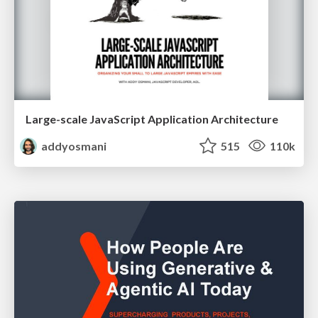
Large-scale JavaScript Application Architecture
addyosmani
515
110k