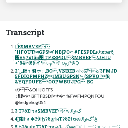
Transcript
དྷͯ͘Ε$MBVEF
"HFOUTGPS"NB[PO#FESPDLͷϞσϧൺֱ
͍҃͸νϡʔχϯάͷ࿩ #FESPDL$MBVEF/JHIU
+"846("*.-ࢧ෦º ౦ژࢧ෦ίϥϘ
2 ࣗݾ঺հ ۽ా ׮ ,BO,VNBEB ॴଐגࣜձࣾ 3FMJD
5FDIOPMPHZ1MBUGPSN(SPVQ ˣ݄͔Β
&YQFDUFE*OOPWBUJPO-BC
৬छ&OHJOFFS
ۀ຿3FTFBSDI%FWFMPQNFOU
@hedgehog051
3 ΤʔδΣϯτͷ$MBVEFରԠঢ়گ
4 ͖ͬ࣌͞఺Ͱͷ ΦϨΰϯϦʔδϣϯͷΤʔδΣϯτͷରԠঢ়گ ·ͩͬΆ͍
5 ֤ϦʔδϣϯͷΤʔδΣϯτͷରԠঢ়گൈਮ リージョン エージ