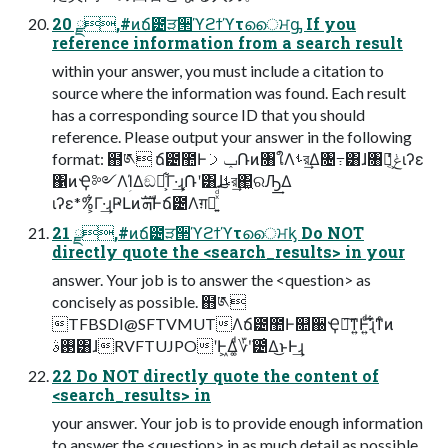
20 ྫ,#ͷճ౴ੜ੒ϓϩϯϓτൈਮᶃ If you
reference information from a search result
within your answer, you must include a citation to
source where the information was found. Each result
has a corresponding source ID that you should
reference. Please output your answer in the following
format: ຋༁ ճ౴಺Ͱݕࡧ݁Ռͷ৘ใΛࢀর͢Δ৔߹͸ɺ৘ใ͕ݟ͔ͭͬͨιʔε
΁ͷҾ༻ΛؚΊΔඞཁ͕͋Γ·͢ɻ֤݁Ռʹ͸ɺࢀর͢΂͖ରԠ͢Δ
ιʔε*%͕͋Γ·͢ɻҎԼͷܗࣜͰճ౴Λग़ྗ͍ͯͩ͘͠͞
21 ྫ,#ͷճ౴ੜ੒ϓϩϯϓτൈਮᶄ Do NOT
directly quote the <search_results> in your
answer. Your job is to answer the <question> as
concisely as possible. ຋༁
TFBSDI@SFTVMUTΛճ౴಺Ͱ௚઀Ҿ༻͠ͳ͍Ͱ͍ͩ͘͞ɻ͋ͳͨͷ
࢓ࣄ͸ɺRVFTUJPOʹͰ͖Δ͚ͩ؆ܿʹ౴͑Δ͜ͱͰ͢ɻ
22 Do NOT directly quote the content of
<search_results> in
your answer. Your job is to provide enough information
to answer the <question> in as much detail as possible,