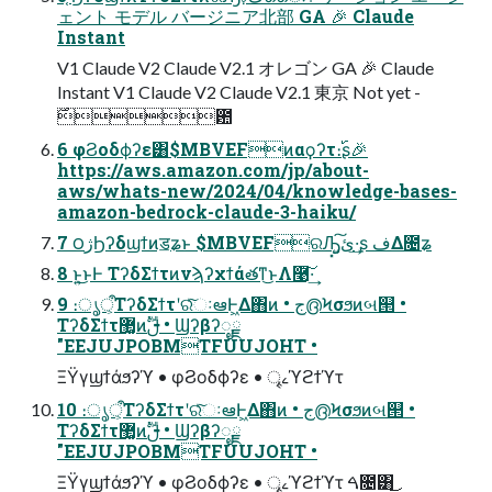
ェント モデル バージニア北部 GA 🎉 Claude
Instant
V1 Claude V2 Claude V2.1 オレゴン GA 🎉 Claude
Instant V1 Claude V2 Claude V2.1 東京 Not yet -
࣌఺
6 φϨοδϕʔε͸$MBVEFͷαϙʔτ։࢝ʂ🎉
https://aws.amazon.com/jp/about-
aws/whats-new/2024/04/knowledge-bases-
amazon-bedrock-claude-3-haiku/
7 ౦ژϦʔδϣϯͷॾʑͱ $MBVEFରԠ͓ئ͍͠·͢ʂ فΔ೔ʑ
8 ͱ͍͏͜ͱͰ ΤʔδΣϯτͷνϡʔχϯάతͳ͜ͱΛ࿩͠·͢
9 ։ൃऀ͕ΤʔδΣϯτʹରͯ͠ઃఆͰ͖Δ΋ͷ • ج൫Ϟσϧͷબ୒ •
ΤʔδΣϯτ޲͚ͷࢦࣔ • Ϣʔβʔೖྗ
"EEJUJPOBMTFUUJOHT •
ΞΫγϣϯάϧʔϓ • φϨοδϕʔε • ৄࡉϓϩϯϓτ
10 ։ൃऀ͕ΤʔδΣϯτʹରͯ͠ઃఆͰ͖Δ΋ͷ • ج൫Ϟσϧͷબ୒ •
ΤʔδΣϯτ޲͚ͷࢦࣔ • Ϣʔβʔೖྗ
"EEJUJPOBMTFUUJOHT •
ΞΫγϣϯάϧʔϓ • φϨοδϕʔε • ৄࡉϓϩϯϓτ ࠓ೔͸͜͜