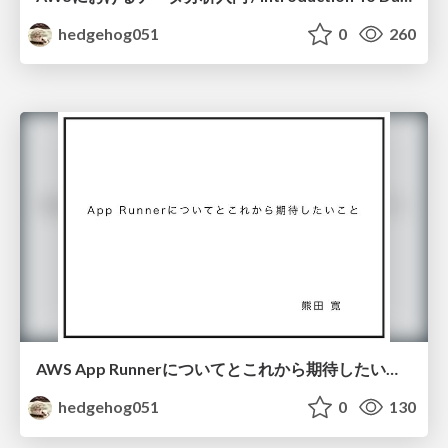
hedgehog051
0
260
AWS App Runnerについてとこれから期待したいこと/About-AWS-App-Runner-and-what-to-expect-in-the-future
hedgehog051
0
130