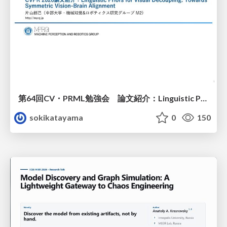
第64回CV・PRML勉強会 論文紹介：Linguistic Priors for Visual Decoupling: Towards Symmetric Vision-Brain Alignment
sokikatayama
0
150