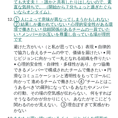
ても大丈夫！ ・誰かと共有したりはしないので、素
直な気持ちで。 （開始から７分ちょっと過ぎたぐら
いならオンタイム）
① 人によって意味が異なってしまうかもしれない
② 結果しか書かれていない • 心理的安全性がある環
境で働きたい • 信頼関係があるチームの一員でいた
い • メンバーがお互いを尊重し合っている場が理想
です
避けた方がいい（と私が思っている）表現 • 自律的
で協力し合えるチームの中で、価値を届けたい • 同
じビジョンに向かって一丸となれる組織を作りたい
• 心理的安全性・自律性・多様性があり、かつ協働
できるメン バーで構成されたチームで働きたい • 円
滑なコミュニケーションと透明性をもってゴールに
向かって 進めるチームで働きたい ④ “チームとはこ
うあるべき”の羅列になっている あなたやメンバー
の行動、その場の空気感が伝わらない。 何をすれば
そうなるのかが分かりにくい。 あなたがそこにどう
関わるのかが見えない。 ③ 理念ぽすぎて実感がわ
かない