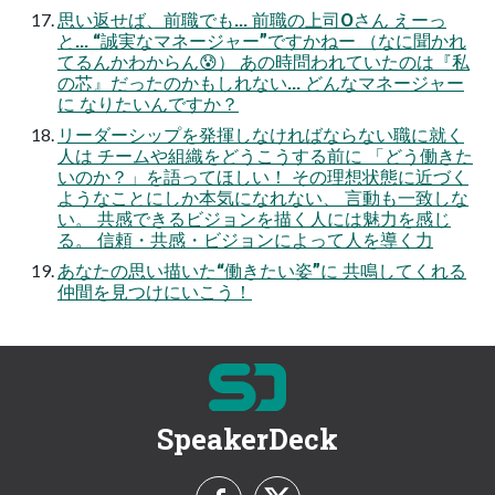
思い返せば、前職でも... 前職の上司Oさん えーっ
と... “誠実なマネージャー”ですかねー （なに聞かれ
てるんかわからん😰） あの時問われていたのは『私
の芯』だったのかもしれない... どんなマネージャー
に なりたいんですか？
リーダーシップを発揮しなければならない職に就く
人は チームや組織をどうこうする前に 「どう働きた
いのか？」を語ってほしい！ その理想状態に近づく
ようなことにしか本気になれない、 言動も一致しな
い。 共感できるビジョンを描く人には魅力を感じ
る。 信頼・共感・ビジョンによって人を導く力
あなたの思い描いた“働きたい姿”に 共鳴してくれる
仲間を見つけにいこう！
SpeakerDeck