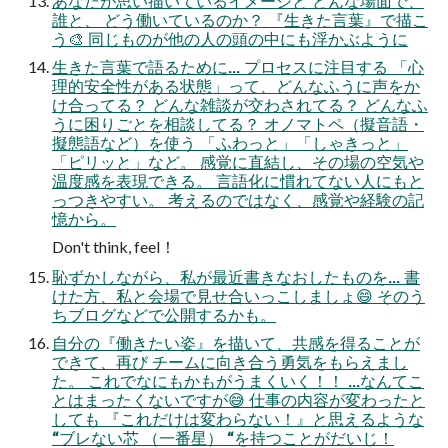
あなたが思い描いているイメージと どんな場面で、
誰と、 どう働いているのか？ 『生きた言葉』で描こ
う🎨 同じものが他の人の頭の中にも浮かぶように
生きた言葉で語るために... プロセスに注目する 「心
理的安全性がある状態」って、どんなふうに声をか
け合ってる？ どんな雑談が交わされてる？ どんなふ
うに困りごとを相談してる？ オノマトペ（擬音語・
擬態語など）を使う 「ふわっと」「しゃきっと」
「ピリッと」など。 感覚に直結し、その場の空気や
温度感を表現できる。 言語化に慣れてない人にもと
っつきやすい。 考えるのではなく、感覚や経験の記
憶から。
Don't think, feel！
恥ずかしながら、私が最近書きなおしたものを... 書
けた方、私と会場で見せ合いっこしましょ😄 そのう
ちブログなどで公開するかも。
自分の『働きたい姿』を描いて、共感を得ることが
できて、再び チームに向き合う勇気をもらえまし
た。 これでなにもかもがうまくいく！！ ...なんてこ
とはまったくないですが😅 仕事の内容が変わったと
しても 『これだけは変わらない！』と思えるような
“ブレない芯 （一番星） “を持つことがだいじ！