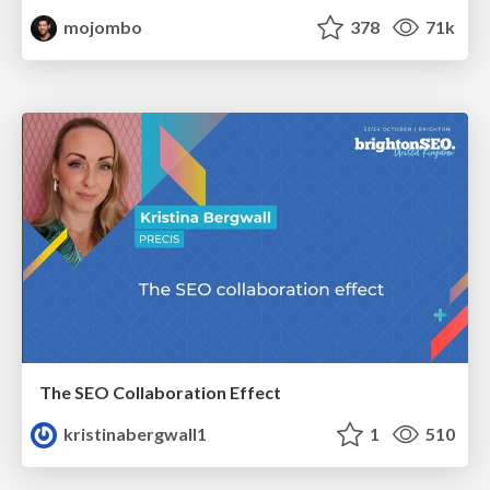
mojombo
378
71k
The SEO Collaboration Effect
kristinabergwall1
1
510