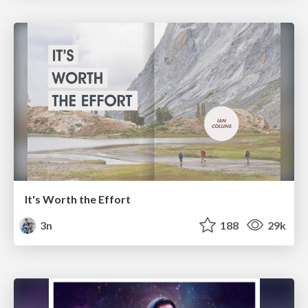
It's Worth the Effort
3n
188
29k