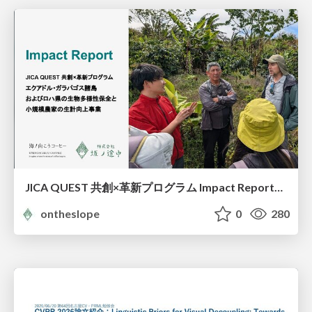
JICA QUEST 共創×革新プログラム Impact Report（海ノ向こうコーヒー）
ontheslope
0
280