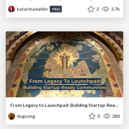
katarinadahlin
2
3.7k
PRO
From Legacy to Launchpad: Building Startup-Ready Communities
dugsong
0
280