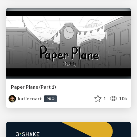
Paper Plane (Part 1)
katiecoart
1
10k
PRO