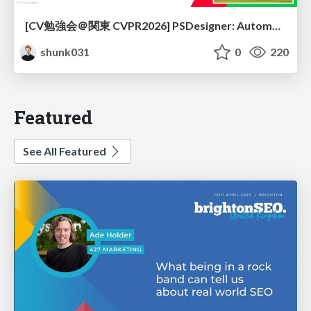
[CV勉強会＠関東 CVPR2026] PSDesigner: Automated Graphic Design with a Human-Like Creative Workflow / kantocv 67th CVPR 2026
shunk031
0
220
Featured
See All Featured