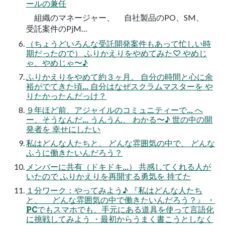
ールの兼任
組織のマネージャー、 自社製品のPO、SM、
受託案件のPjM…
（ちょうどいろんな受託開発案件もあって忙しい時
期だったので） ふりかえりをやめてみた♡ やめじ
ゃ、やめじゃ〜♪
ふりかえりをやめて約３ヶ月。 自分の時間と心に余
裕がでてきた頃... 自分はなぜスクラムマスターを や
りたかったんだっけ？
９年ほど前、アジャイルのコミュニティーで... へ
ー、そうなんだ... うんうん、 わかる〜♪ 世の中の開
発者を 幸せにしたい
私はどんな人たちと、 どんな雰囲気の中で、 どんな
ふうに働きたいんだろう？
メンバーに共有（ドキドキ...） 共感してくれる人が
いたので ふりかえりを再開する勇気を 持てた
１分ワーク：やってみよう♪ 『私はどんな人たち
と、 どんな雰囲気の中で働きたいんだろう？』 ・
PCでもスマホでも、手元にある道具を使って言語化
に挑戦してみよう ・最初からうまく書こうとしなく