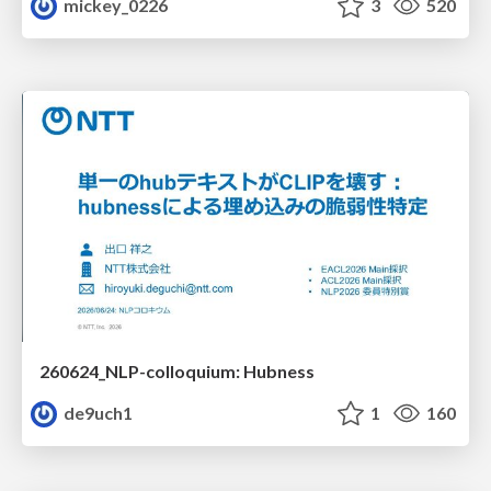
mickey_0226
3
520
260624_NLP-colloquium: Hubness
de9uch1
1
160