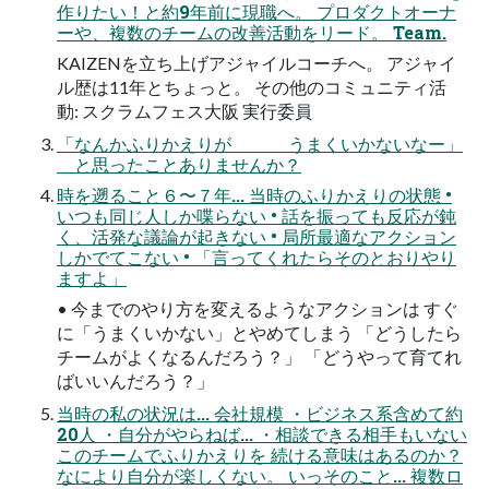
作りたい！と約9年前に現職へ。 プロダクトオーナ
ーや、複数のチームの改善活動をリード。 Team.
KAIZENを立ち上げアジャイルコーチへ。 アジャイ
ル歴は11年とちょっと。 その他のコミュニティ活
動: スクラムフェス大阪 実行委員
「なんかふりかえりが うまくいかないなー」
と思ったことありませんか？
時を遡ること６〜７年... 当時のふりかえりの状態 •
いつも同じ人しか喋らない • 話を振っても反応が鈍
く、活発な議論が起きない • 局所最適なアクション
しかでてこない • 「言ってくれたらそのとおりやり
ますよ」
• 今までのやり方を変えるようなアクションは すぐ
に「うまくいかない」とやめてしまう 「どうしたら
チームがよくなるんだろう？」 「どうやって育てれ
ばいいんだろう？」
当時の私の状況は... 会社規模 ・ビジネス系含めて約
20人 ・自分がやらねば... ・相談できる相手もいない
このチームでふりかえりを 続ける意味はあるのか？
なにより自分が楽しくない。 いっそのこと... 複数ロ