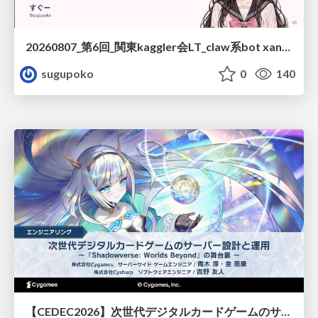
20260807_第6回_関東kaggler会LT_claw系bot xangiと始める、"寂しくない" kaggle
sugupoko
0
140
【CEDEC2026】次世代デジタルカードゲームのサーバー設計と運用 〜『Shadowverse: Worlds Beyond』の舞台裏～