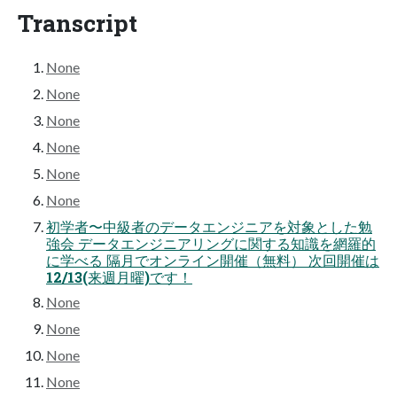
Transcript
None
None
None
None
None
None
初学者〜中級者のデータエンジニアを対象とした勉
強会 データエンジニアリングに関する知識を網羅的
に学べる 隔月でオンライン開催（無料） 次回開催は
12/13(来週月曜)です！
None
None
None
None