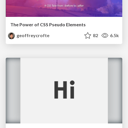
The Power of CSS Pseudo Elements
geoffreycrofte
82
6.5k