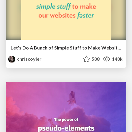
Let's Do A Bunch of Simple Stuff to Make Websites Faster
chriscoyier
508
140k