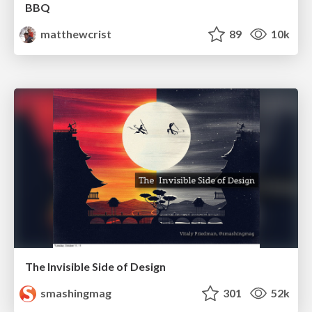
BBQ
matthewcrist
89
10k
The Invisible Side of Design
smashingmag
301
52k