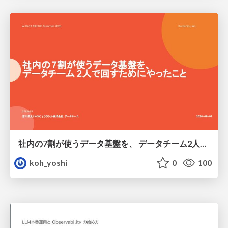
社内の7割が使うデータ基盤を、 データチーム2人で回すためにやったこと
koh_yoshi
0
100