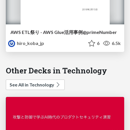
AWS ETL祭り - AWS Glue活用事例@primeNumber
hiro_koba_jp
6
6.5k
Other Decks in Technology
See All in Technology