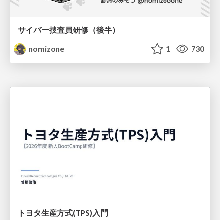
サイバー捜査員研修（後半）
nomizone
1
730
トヨタ⽣産⽅式(TPS)⼊⾨