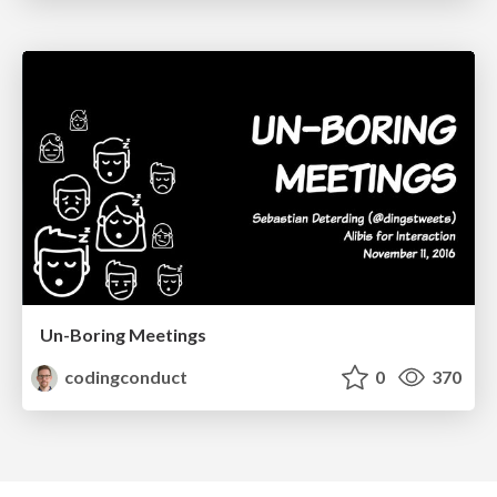
Un-Boring Meetings
codingconduct
0
370