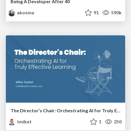
Being A Developer After 40
akosma
91
590k
The Director’s Chair: Orchestrating AI for Truly Effective Learning
tmiket
1
250