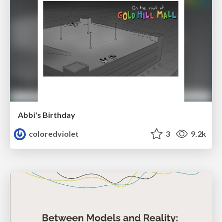
Abbi's Birthday
coloredviolet
3
9.2k