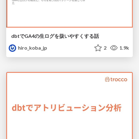
dbtでGA4の生ログを扱いやすくする話
hiro_koba_jp
2
1.9k