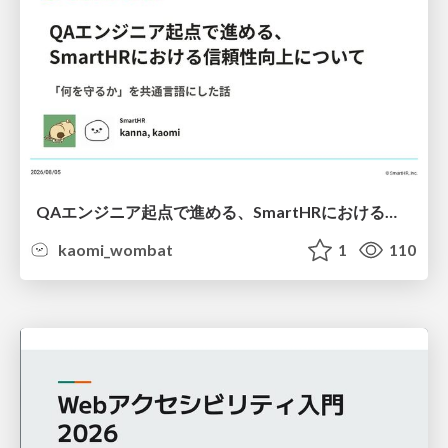
QAエンジニア起点で進める、SmartHRにおける信頼性向上について
kaomi_wombat
1
110