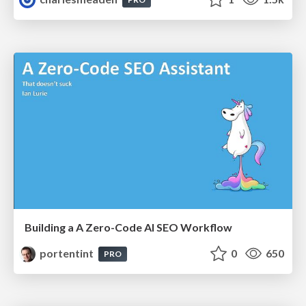
Building a A Zero-Code AI SEO Workflow
portentint
0
650
PRO