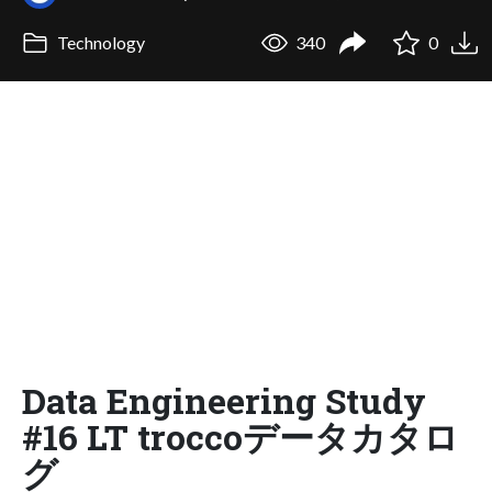
Technology
340
0
Data Engineering Study
#16 LT troccoデータカタロ
グ