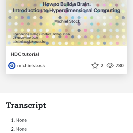
HDC tutorial
michielstock
2
780
Transcript
None
None