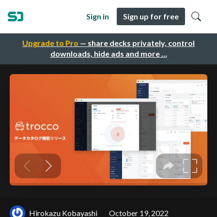
Sign in
Sign up for free
Upgrade to Pro
— share decks privately, control
downloads, hide ads and more …
Hirokazu Kobayashi
October 19, 2022