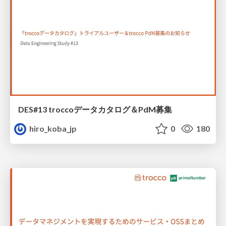
DES#13 troccoデータカタログ＆PdM募集
hiro_koba_jp
0
180