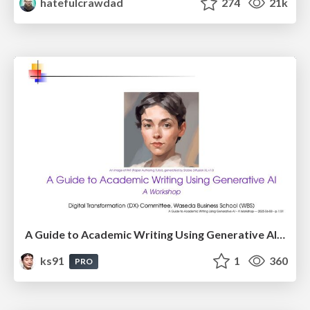
hatefulcrawdad
274
21k
A Guide to Academic Writing Using Generative AI - A Workshop
ks91
1
360
PRO