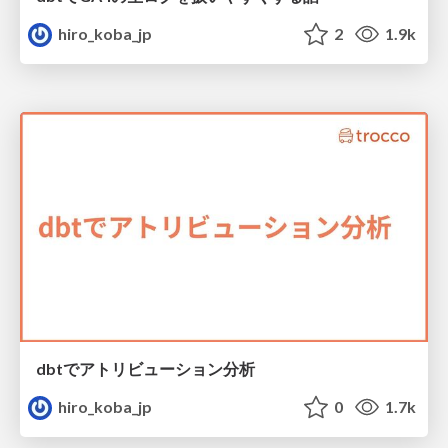
hiro_koba_jp
2
1.9k
dbtでアトリビューション分析
hiro_koba_jp
0
1.7k