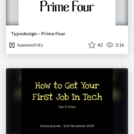
Typedesign – Prime Four
hannesfritz
42
3.1k