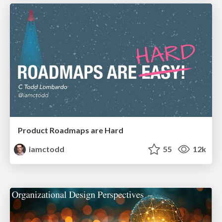
Product Roadmaps are Hard
iamctodd
55
12k