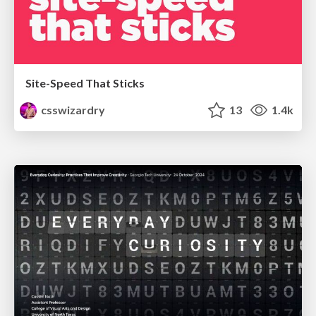
Site-Speed That Sticks
csswizardry
13
1.4k