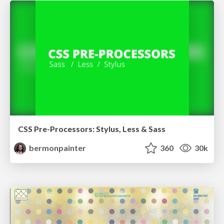
CSS Pre-Processors: Stylus, Less & Sass
bermonpainter
360
30k