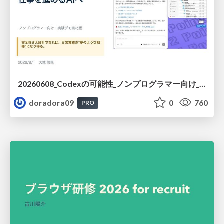
20260608_Codexの可能性_ノンプログラマー向け_大城追記
doradora09
0
760
PRO