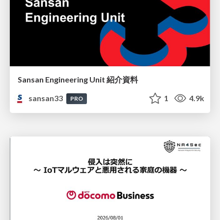
Sansan Engineering Unit 紹介資料
sansan33
1
4.9k
PRO