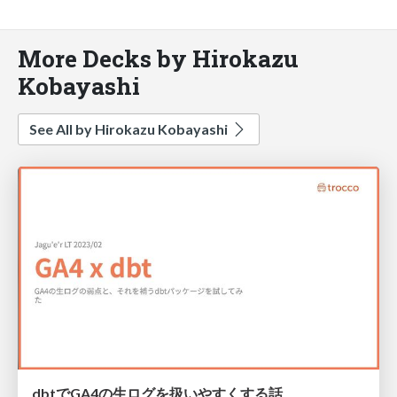
More Decks by Hirokazu
Kobayashi
See All by Hirokazu Kobayashi
dbtでGA4の生ログを扱いやすくする話