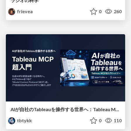
ラジオの科学
frievea
0
260
AIが自社のTableauを操作する世界へ：Tableau MCP超入門
tbtykk
0
110