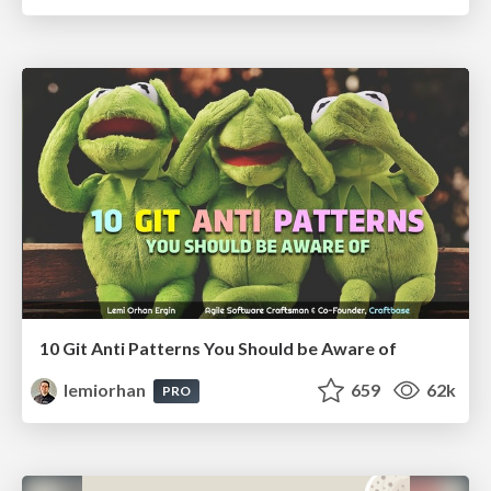
10 Git Anti Patterns You Should be Aware of
lemiorhan
659
62k
PRO