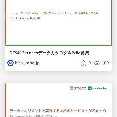
DES#13 troccoデータカタログ＆PdM募集
hiro_koba_jp
0
180