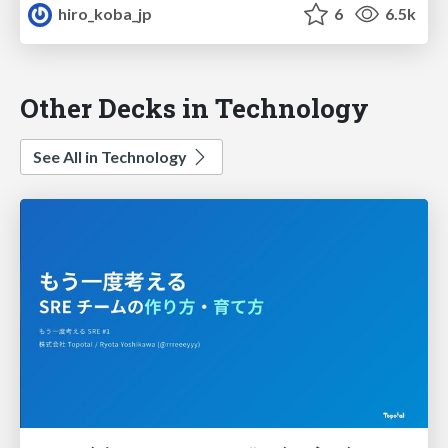
hiro_koba_jp
6
6.5k
Other Decks in Technology
See All in Technology