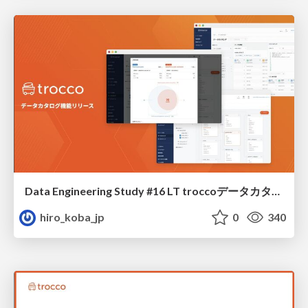
Data Engineering Study #16 LT troccoデータカタログ
hiro_koba_jp
0
340