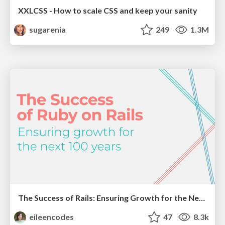
XXLCSS - How to scale CSS and keep your sanity
sugarenia
249
1.3M
The Success of Rails: Ensuring Growth for the Next 100 Years
eileencodes
47
8.3k