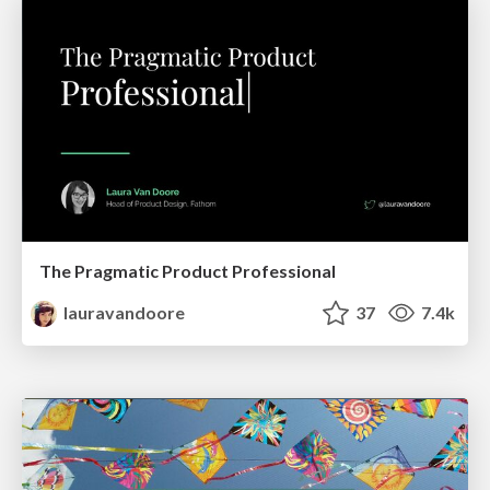
The Pragmatic Product Professional
lauravandoore
37
7.4k