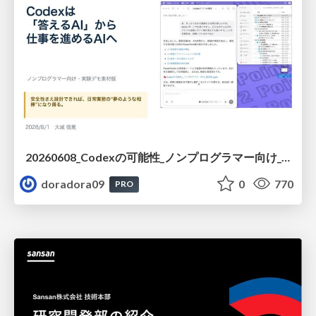
20260608_Codexの可能性_ノンプログラマー向け_大城追記
doradora09
0
770
PRO