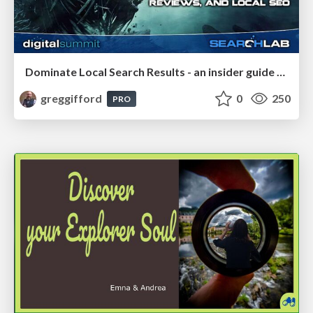
Dominate Local Search Results - an insider guide to GBP, reviews, and Local SEO
greggifford
0
250
PRO