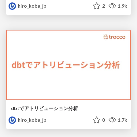
hiro_koba_jp
2
1.9k
dbtでアトリビューション分析
hiro_koba_jp
0
1.7k