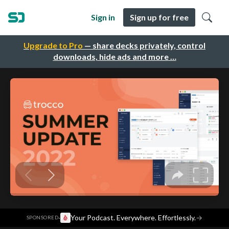
Sign in
Sign up for free
Upgrade to Pro
— share decks privately, control
downloads, hide ads and more …
·
Your Podcast. Everywhere. Effortlessly.
→
SPONSORED